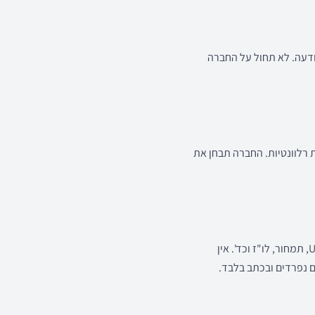
ודעה. לא תחול על החברה
ת רלוונטיות. החברה תבחן את
תכנים מקצועיים באתר עשויים לכלול דוגמאות, הצעות או קווי מחשבה כלליים לגבי פיתוח אפליקציות, UX/UI, תמחור, לו"ז וכד'. אין
 נפרדים ובכתב בלבד.