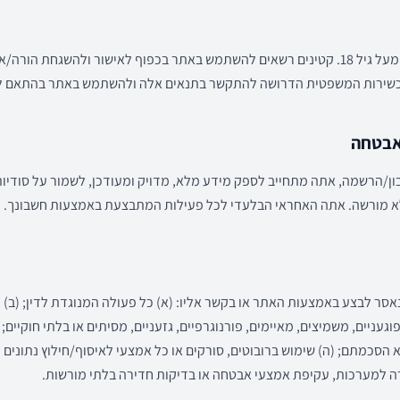
השימוש באתר מיועד לבגירים מעל גיל 18. קטינים רשאים להשתמש באתר בכפוף לאישור ולהשג
הכשירות המשפטית הדרושה להתקשר בתנאים אלה ולהשתמש באתר בהתאם ל
הרשמה, אתה מתחייב לספק מידע מלא, מדויק ומעודכן, לשמור על סודיות 
לא מורשה. אתה האחראי הבלעדי לכל פעילות המתבצעת באמצעות חשבונך.
אסר לבצע באמצעות האתר או בקשר אליו: (א) כל פעולה המנוגדת לדין; (ב) פ
פוגעניים, משמיצים, מאיימים, פורנוגרפיים, גזעניים, מסיתים או בלתי חוקיים;
סכמתם; (ה) שימוש ברובוטים, סורקים או כל אמצעי לאיסוף/חילוץ נתונים ל
 למערכות, עקיפת אמצעי אבטחה או בדיקות חדירה בלתי מורשות.