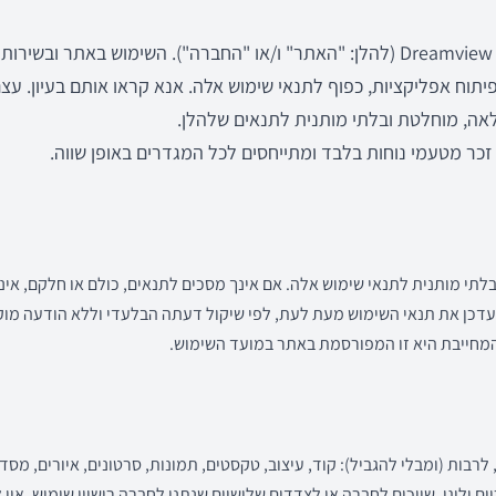
ברוכים הבאים לאתר Dreamview Apps (להלן: "האתר" ו/או "החברה"). השימוש באתר
יתוח אפליקציות, כפוף לתנאי שימוש אלה. אנא קראו אותם בעיון. עצ
אה, מוחלטת ובלתי מותנית לתנאים שלהלן.
זכר מטעמי נוחות בלבד ומתייחסים לכל המגדרים באופן שווה.
תי מותנית לתנאי שימוש אלה. אם אינך מסכים לתנאים, כולם או חלקם, א
דכן את תנאי השימוש מעת לעת, לפי שיקול דעתה הבלעדי וללא הודעה מוק
המחייבת היא זו המפורסמת באתר במועד השימוש.
 לרבות (ומבלי להגביל): קוד, עיצוב, טקסטים, תמונות, סרטונים, איורים, מסדי
 ולוגו, שייכים לחברה או לצדדים שלישיים שנתנו לחברה רישיון שימוש. אין