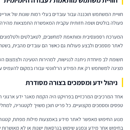
חוויית משתמש מותאמת לעבודה היומיומית
חוויית המשתמש תוכננה עבור עובדים בעלי רמות שונות של אוריינות
פעולה בולטים ושפה חזותית עקבית המאפשרת התמצאות מהירה 
המערכת רספונסיבית ומותאמת למחשבים, לטאבלטים ולטלפונים ניי
לאתר מסמכים ולבצע פעולות גם כאשר הם עובדים מהבית, בשטח א
תשומת לב מיוחדת ניתנה לנגישות, למהירות הטעינה ולצמצום העו
מציגה למשתמש רק את המידע הרלוונטי עבורו במקום להעמיס עלי
ניהול ידע ומסמכים בצורה מסודרת
אחד המרכיבים המרכזיים בפרויקט היה הקמת מאגר ידע ארגוני ה
טפסים ומסמכים מקצועיים. כל פריט תוכן משויך לקטגוריה, למח
מנוע החיפוש מאפשר לאתר מידע באמצעות מילות מפתח, קטגוריו
בחיפוש אחר מידע ונמנע שימוש בגרסאות ישנות או לא מאושרות 