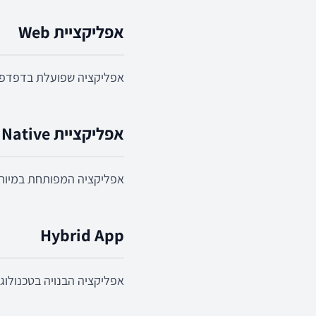
אפליקציית Web
אפליקציה שפועלת בדפדפן
אפליקציית Native
אפליקציה המפותחת במיוחד ל־iOS או Android עם ביצועים וגישה מל
Hybrid App
אפליקציה הבנויה בטכנולוגיות Web ומורצת בתוך מעטפת e