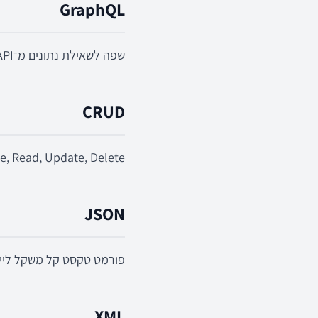
GraphQL
שפה לשאילת נתונים מ־API המאפשרת ללקוח לבקש רק מה שנחוץ.
CRUD
Create, Read, Update, Delete – פעולות בסיסיות 
JSON
פורמט טקסט קל משקל לייצוג
XML