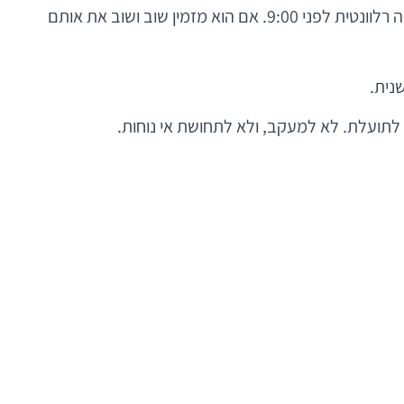
הבטחת העל של אפליקציות נאמנות היא התאמה אישית. אם המשתמש קונה באופן קבוע קפה בבוקר, אפשר להציע לו הטבה רלוונטית לפני 9:00. אם הוא מזמין שוב ושוב את אותם
נית.
לתועלת. לא למעקב, ולא לתחושת אי נוחות.