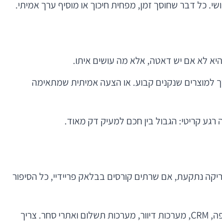
שי. כל דבר שחוסך זמן, מפחית חיכוך או מוסיף ערך אמיתי.
היא לא אם יש דאטה, אלא מה עושים איתו.
רך למוצרים שנקנים קבוע. או הצעה אמיתית שמתאימה
גע קריטי: הגבול בין חכם למעיק דק מאוד.
קה נתקעת, אם שרתים קורסים בבלאק פריידיי, כל הסיפור
מכאן נובע לקח חשוב לצוותי פיתוח ומוצר: נאמנות לקוחות היא גם בעיית ארכיטקטורה. צריך אינטגרציה טובה עם מערכות קופה, CRM, מערכות דיוור, מערכות תשלום ואתרי סחר. צריך