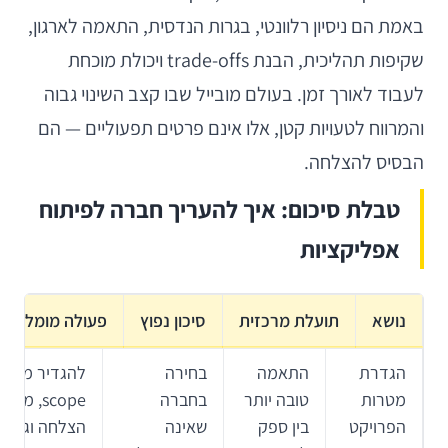
באמת הם ניסיון רלוונטי, בגרות הנדסית, התאמה לארגון,
שקיפות תהליכית, הבנת trade-offs ויכולת מוכחת
לעבוד לאורך זמן. בעולם מובייל שבו קצב השינוי גבוה
והמרווח לטעויות קטן, אלו אינם פרטים תפעוליים — הם
הבסיס להצלחה.
טבלת סיכום: איך להעריך חברה לפיתוח
אפליקציות
נושא
תועלת מרכזית
סיכון נפוץ
פעולה מומלצת
הגדרת
התאמה
בחירה
להגדיר מראש
מטרות
טובה יותר
בחברה
scope, מדדי
הפרויקט
בין ספק
שאינה
הצלחה וגבולו