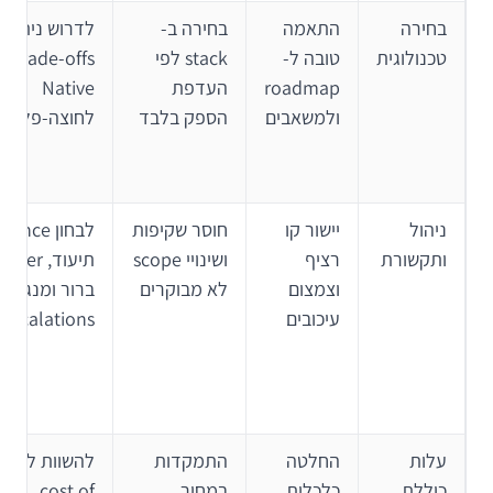
בחירה
התאמה
בחירה ב-
לדרוש ניתוח
טכנולוגית
טובה ל-
stack לפי
rade-offs
roadmap
העדפת
Native
ולמשאבים
הספק בלבד
לחוצה-פלטפו
ניהול
יישור קו
חוסר שקיפות
ותקשורת
רציף
ושינויי scope
תיעוד, ner
וצמצום
לא מבוקרים
ברור ומנגנון
עיכובים
escalations
עלות
החלטה
התמקדות
להש
כוללת
כלכלית
במחיר
cost of