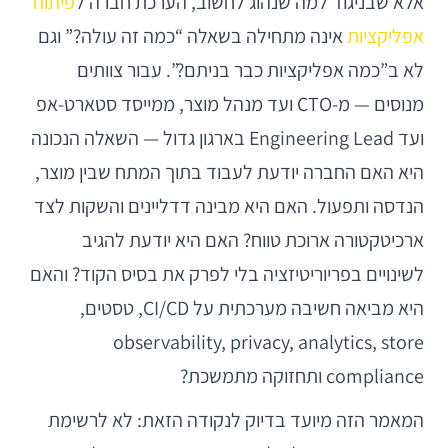
אלא שבניגוד למה שנהוג לחשוב, הערכת חברה ל
פיתוח
אפליקציות
אינה מתחילה בשאלה “כמה זה עולה?” וגם
לא ב”כמה אפליקציות כבר בניתם?”. עבור צוותים
מנוסים — מ-CTO ועד מנהל מוצר, ממייסד סטארט-אפ
ועד Engineering Lead בארגון גדול — השאלה הנכונה
היא האם החברה יודעת לעבוד בתוך המתח שבין מוצר,
הנדסה ותפעול. האם היא מבינה דדליינים והשקות לצד
ארכיטקטורה ארוכת טווח? האם היא יודעת להגיב
לשינויים בפריוריטיזציה בלי לפרק את בסיס הקוד? והאם
היא מביאה חשיבה מערכתית על CI/CD, טסטים,
observability, privacy, analytics, store
compliance ותחזוקה מתמשכת?
המאמר הזה מיועד בדיוק לנקודה הזאת: לא לרשימת