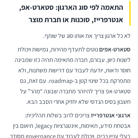
התאמה לפי סוג הארגון: סטארט-אפ,
אנטרפרייז, סוכנות או חברת מוצר
לא כל ארגון צריך את אותו סוג של שותף.
סטארט-אפים
נוטים לתעדף מהירות, גמישות ויכולת
לשנות כיוון. עבורם, חברה מתאימה תהיה כזו שמבינה
חוסר ודאות, יודעת לעבוד עם דרישות משתנות, ולא
מתפרקת בכל שינוי קטן ב-roadmap. עם זאת, גם
סטארט-אפ צריך להיזהר מחברה שבונה “מהר” על
חשבון בסיס הנדסי שלא יחזיק אחרי הסבב הבא.
ארגוני אנטרפרייז
צריכים לרוב בשלות תהליכית:
אבטחת מידע, תאימות, אינטגרציות legacy, תיאום בין
בעלי עניין רבים, ויכולת לעבוד עם governance מסודר.