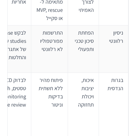
לצורך
מתאימה ל-
אחריות
האמיתי
MVP, rescue
או סקייל
ניסיון
הפחתת
התרשמות
לבקש case
רלוונטי
סיכון טכני
מפורטפוליו
studies ע
ותפעולי
לא רלוונטי
של אתגרים
והחלטות
בגרות
איכות,
פיתוח מהיר
הנדסית
יציבות
ללא תשתית
טסטים, rash
ויכולת
בדיקות
ng
תחזוקה
וניטור
code review