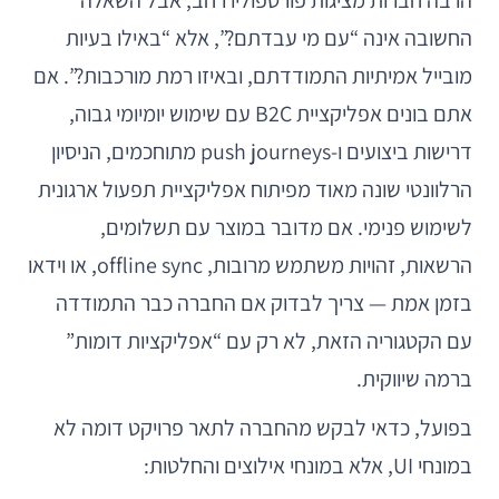
הרבה חברות מציגות פורטפוליו רחב, אבל השאלה
החשובה אינה “עם מי עבדתם?”, אלא “באילו בעיות
מובייל אמיתיות התמודדתם, ובאיזו רמת מורכבות?”. אם
אתם בונים אפליקציית B2C עם שימוש יומיומי גבוה,
דרישות ביצועים ו-push journeys מתוחכמים, הניסיון
הרלוונטי שונה מאוד מפיתוח אפליקציית תפעול ארגונית
לשימוש פנימי. אם מדובר במוצר עם תשלומים,
הרשאות, זהויות משתמש מרובות, offline sync, או וידאו
בזמן אמת — צריך לבדוק אם החברה כבר התמודדה
עם הקטגוריה הזאת, לא רק עם “אפליקציות דומות”
ברמה שיווקית.
בפועל, כדאי לבקש מהחברה לתאר פרויקט דומה לא
במונחי UI, אלא במונחי אילוצים והחלטות: