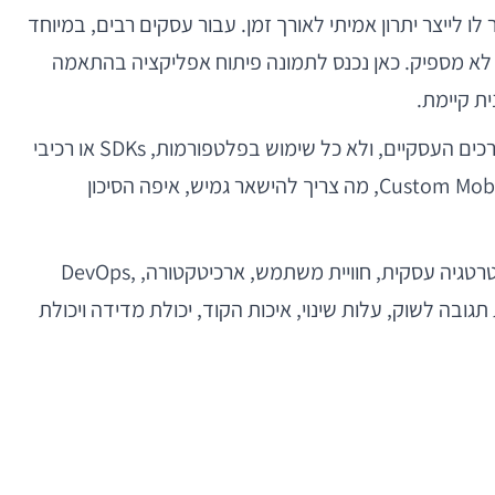
 לו לייצר יתרון אמיתי לאורך זמן. עבור עסקים רבים, במיוחד
ט לא מספיק. כאן נכנס לתמונה פיתוח אפליקציה בהתאמה
ת קיימת.
אלא שבפועל, "התאמה אישית" היא מושג רחב מדי ולעיתים גם מטעה. לא כל אפליקציה שנבנית מאפס באמת מותאמת לצרכים העסקיים, ולא כל שימוש בפלטפורמות, SDKs או רכיבי
מדף פוגע בערך הארכיטקטוני של הפתרון. השאלה החשובה יותר היא כיצד מקבלים החלטות נכונות: מתי נכון לבנות Custom Mobile App, מה צריך להישאר גמיש, איפה הסיכון
עבור מפתחי מובייל מנוסים, מנהלי מוצר, מובילי הנדסה, CTOs ויזמים, פיתוח אפליקציה בהתאמה אישית הוא צומת שבו אסטרטגיה עסקית, חוויית משתמש, ארכיטקטורה, DevOps,
תגובה לשוק, עלות שינוי, איכות הקוד, יכולת מדידה ויכולת