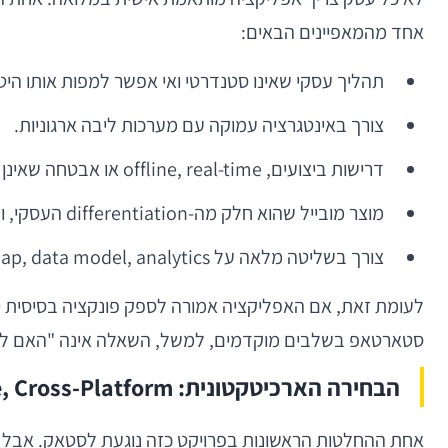
אחד מהמאפיינים הבאים:
תהליך עסקי שאינו סטנדרטי ואי אפשר למפות אותו הי
צורך באינטגרציה עמוקה עם מערכות ליבה ארגוניות.
דרישות ביצועים, offline, real-time או אבטחה שאינן נענות היטב בפתרונות גנריים.
מוצר מובייל שהוא חלק מה-differentiation העסקי, ולא רק ערוץ הפצה נוסף.
צורך בשליטה מלאה על roadmap, data model, analytics ו-UX.
סטארטאפ בשלבים מוקדמים, למשל, השאלה אינה "האם לבנות
הבחירה הארכיטקטונית: Native, Cross-Platform, או Hybrid מותאם