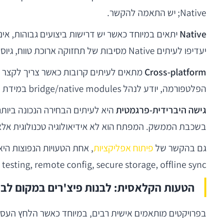
Native; יש התאמה להקשר.
Native
יתאים במיוחד כאשר יש דרישות ביצועים גבוהות, אינ
יעדיפו לעיתים Native מסיבות של תחזוקה ארוכת טווח, גיוס מומחים והפרדה ברורה בין פלטפורמות.
Cross-platform
הפלטפורמה, יודע לנהל bridge/native modules במידת הצורך, ולא מנסה "להסתיר" פערים ארכיטקטוניים באמצעות קוד מסורבל.
גישה היברידית-פרגמטית
בשכבת הממשק. המפתח הוא לא אידיאולוגיה טכנולוגית אלא ע
גם בהקשר של
פיתוח אפליקציות
journeys, A/B testing, remote config, secure storage, offline sync, מדידה, multitenancy, גישה לפי תפקידים ועוד. הסטאק צ
הטעות הקלאסית: לבנות פיצ'רים במקום לב