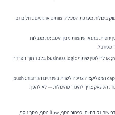
ק ביכולות מערכת הפעלה. צוותים ארגוניים גדולים גם
t, לשתף שכבת UI/לוגיקה, ולפעול עם צוות קטן יחסית. בתנאי שהצוות מבין היטב את מגבלות
היא לעיתים הבחירה הנכונה ביותר: רוב האפליקציה ב-cross-platform, ורכיבים רגישים ב-native; או לחילופין שיתוף business logic בלבד תוך הפרדה
, אחת הטעויות הנפוצות היא להתמקד בבחירת framework לפני שמגדירים אילו capabilities האפליקציה צריכה לשרת בשנתיים הקרובות: push
בפרויקטים מותאמים אישית רבים, במיוחד כאשר הלחץ העסקי גבוה, מתפתחת תופעה מוכרת: האפליקציה נבנית כרצף של דרישות נקודתיות. כפתור נוסף, flow נוסף, מסך נוסף,