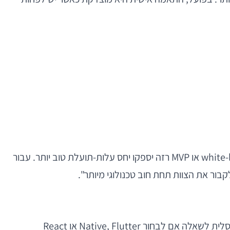
לעומת זאת, אם האפליקציה אמורה לספק פונקציה בסיסית יחסית, ללא מורכבות עסקית מובהקת, ייתכן שפתרון מדף, white-label או MVP רזה יספקו יחס עלות-תועלת טוב יותר. עבור
ר את הצוות תחת חוב טכנולוגי מיותר".
אחת ההחלטות הראשונות בפרויקט כזה נוגעת לסטאק. אבל גם כאן, הדיון הרציני חייב לצאת מהסיסמאות. אין תשובה אוניברסלית לשאלה אם לבחור Native, Flutter או React