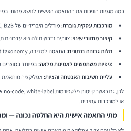
כמה מגמות הופכות את ההתאמה האישית לנושא מהותי במיו
מורכבות עסקית גוברת:
מודלים היברידיים של B2C, B2B ו-B2B2C דורשים flows שונים לקהלים שונים באותו מוצר.
קיצור מחזורי שינוי:
צוותים נדרשים להוציא עדכונים תכופים, לבצע
תלות גבוהה בנתונים:
התאמה למדידה, attribution, event taxonomy ו-product analytics כבר אינה תוספת, אלא דרישת יסוד.
ציפיות משתמשים לאמינות מלאה:
במיוחד במוצרים פינ
עליית חשיבות האבטחה והציות:
אפליקציה מותאמת שאי
לכן
או למורכבות עתידית.
מתי התאמה אישית היא החלטה נכונה — ומת