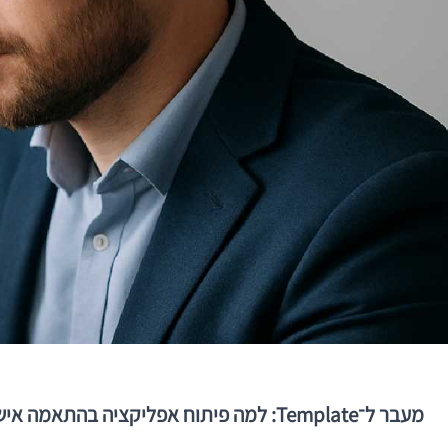
מעבר ל־Template: למה פיתוח אפליקציה בהתאמה אישית הוא החלטה אסטרטגית — ולא רק טכנולוגית