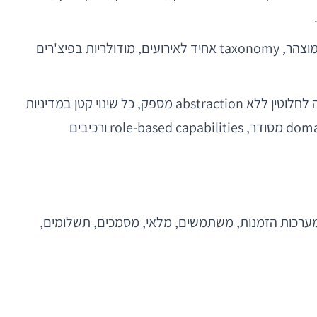
אפליקציה מותאמת היטב צריכה להתבסס על מערכת מוצרית: עקרונות ניווט ברורים, design system עקבי, מודל הרשאות מוצהר, taxonomy אחיד לאירועים, מודולריות בפיצ'רים
דוגמה מהשטח: חברת לוגיסטיקה מפתחת אפליקציה לנהגים, למנהלי משמרת וללקוחות קצה. אם כל role מקבל flow שונה לחלוטין ללא abstraction מספק, כל שינוי קטן במדיניות
אספקה מחייב עדכונים בשלוש מערכות חוקים, במספר מסכים ובמספר תשתיות ניטור. לעומת זאת, אם מגדירים domain model מסודר, role-based capabilities ורכיבים
ה: היא נוגעת במערכות הזמנות, משתמשים, מלאי, מסמכים, תשלומים,