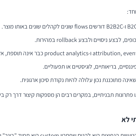
חד:
 ניסויים ולבצע rollback במהירות.
נסיים, בריאותיים, לוגיסטיים או תפעוליים.
נה מתוכננת נכון עלולה להיות נקודת סיכון ארגונית.
, גם כאשר קיימות פלטפורמות no-code, white-label או פתרונות תבניתיים, במקרים רבי
י לא
לא כל עסק צריך אפליקציה מותאמת אישית ב