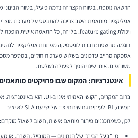
הרשאה נוספת. בטווח הקצר זה נדמה כיעיל; בטווח הבינוני
ויכולת feature gating. בלי זה, כל התאמה אישית הופכת לחריגה, וכל חריגה מגדילה את החוב הטכנולוגי.
משותפים, אותו שינוי הופך לפעולה נשלטת.
אינטגרציות: המקום שבו פרויקטים מותאמים
ברוב המקרים, הקושי האמי
תמיכה, BI ולעיתים גם שירותי צד שלישי עם SLA לא יציב.
לכן, כשמתכננים פיתוח מותאם אישית, חשוב לשאול מוקדם:
מי "בעל הבית" של הנתונים — המובייל, השרת, או מערכ