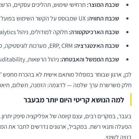
שכבת המוצר:
תרחישי שימוש, תהליכים עסקיים, הרשאות, onboarding, retention ופאנלים ת
שכבת החוויה:
UX שמבוסס על הקשר השימוש בפועל — למשל נהגים בשטח, צוותי מכירות, לקוחות קצה או מנהלים תפעוליים.
שכבת הארכיטקטורה:
חלוקה למודולים, ניהול state, offline-first, caching, feature flags, analytics ו-observability.
שכבת האינטגרציה:
ERP, CRM, מערכות לוגיסטיקה, ספקי תשלום, זיהוי, BI, APIs פנימיים ושירותי צד שלישי.
שכבת הממשל והאבטחה:
ניהול הרשאות, auditability, הצפנה, תאימות רגולטורית ומדיניות deployment.
לכן, ארגון שבוחר במסלול מותאם אישית לא בהכרח מחפש "
חלק משרשרת ערך שלמה — לדוגמה: הזמנה, תשלום, תיאום, 
למה הנושא קריטי היום יותר מבעבר
בעבר, במקרים רבים, עצם קיומה של אפליקציה סיפק יתרון. 
הפעלה ותנאי רשת. במקביל, ארגונים נדרשים לחבר את המו
בנויה לשינוי.