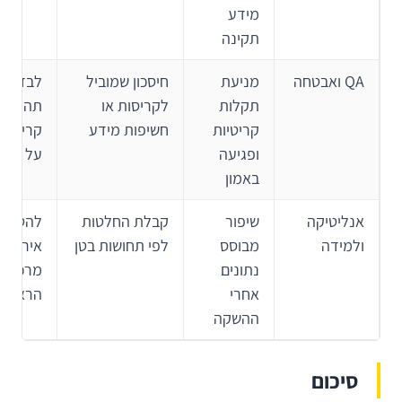
מידע
תקינה
QA ואבטחה
מניעת
חיסכון שמוביל
לבדוק 
תקלות
לקריסות או
תהליכי
קריטיות
חשיפות מידע
קריטיים
ופגיעה
על מידע
באמון
אנליטיקה
שיפור
קבלת החלטות
להטמיע
ולמידה
מבוסס
לפי תחושות בטן
אירועים
נתונים
מרכזיים
אחרי
הראשון
ההשקה
סיכום