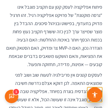
פיתוח אפליקציה לעסק קטן עם תקציב מוגבל אינו
“גרסה מוקטנת” של פרויקט אפליקציה רגיל. זהו תרגיל
מדויק בתעדוף, בפישוט ובניהול סיכונים. ההבדל בין
מוצר שמייצר ערך לבין כזה ששורף תקציב נעוץ פחות
בכמות הכסף ויותר באיכות ההחלטות: האם הבעיה
הוגדרה נכון, האם ה-MVP צר ומדויק, האם הסטאק תואם
את המציאות, והאם הושקעו משאבים בדברים שבאמת
קובעים — אמינות, מדידה, תחזוקה ותפעול.
לעסקים קטנים אין פריבילגיה לטעות שוב ושוב לפני
שמוצאים התאמה. לכן דווקא אצלם נדרשת חשיבה
מוצרית והנדסית בוגרת במיוחד. אפליקציה טובה
1
בתקציב מוגבל אינה זו שעושה הכול, אלא זו שעושה
מעט — באופן שמחזיק לאורך זמן, תומך במודל העסקי,