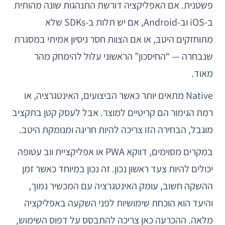
פשטנית. אם האפליקציה דורשת התנהגות שונה מהותית
ב-iOS וב-Android, אם יש תלות ב-SDKs שלא
מתוחזקים היטב, או אם הצוות חסר ניסיון אמיתי במסגרת
שנבחרה — “החיסכון” הראשוני עלול להימחק מהר
מאוד.
Native מתאים יותר כאשר הביצועים, האינטגרציה, או
רמת הגימור הם קריטיים למוצר. אבל לעסק קטן בתקציב
מוגבל, הבחירה הזו צריכה להיות חריגה ומנומקת היטב.
במקרים מסוימים, דווקא PWA או אפליקציית ווב עטופה
יכולים להיות צעד ראשון נכון. זה נכון במיוחד כאשר זמן
ההשקה חשוב, עומק האינטגרציה עם המכשיר נמוך,
והיעד הוא הוכחת שימושיות לפני השקעה באפליקציה
מלאה. ההכרעה כאן צריכה להתבסס על דפוס השימוש,