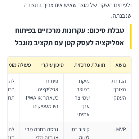
ולעיתים השקה של מוצר שאיש אינו צריך בתצורה
שנבנתה.
טבלת סיכום: עקרונות מרכזיים בפיתוח
אפליקציה לעסק קטן עם תקציב מוגבל
נושא
תועלת מרכזית
סיכון עיקרי
פעולה מומלצת
הגדרת
מיקוד
פיתוח
הצורך
במוצר
אפליקציה
ברור לפ
העסקי
שמייצר
כשאתר או PWA
תחילת 
ערך
היו מספיקים
אמיתי
MVP
קיצור זמן
גרסה רחבה מדי
להתמק
לשוק
או רזה מדי
בזרימת