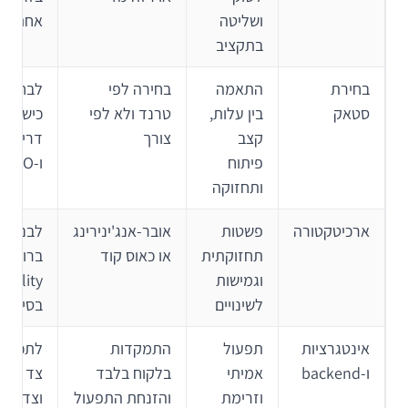
ושליטה
אחת או 
בתקציב
בחירת
התאמה
בחירה לפי
לבחור ל
סטאק
בין עלות,
טרנד ולא לפי
כישורי צ
קצב
צורך
דרישות 
פיתוח
ו-TCO
ותחזוקה
ארכיטקטורה
פשטות
אובר-אנג'ינירינג
לבנות 
תחזוקתית
או כאוס קוד
ברורות ו
וגמישות
ability
לשינויים
בסיסי
אינטגרציות
תפעול
התמקדות
לתכנן י
ו-backend
אמיתי
בלקוח בלבד
צד המ
וזרימת
והזנחת התפעול
וצד הני