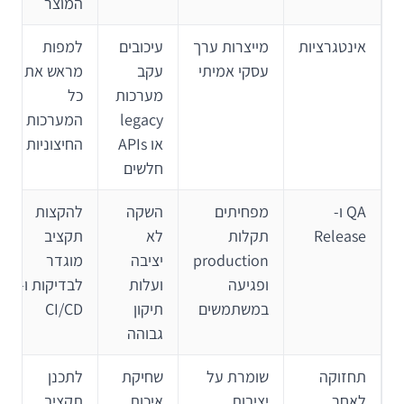
המוצר
אינטגרציות
מייצרות ערך
עיכובים
למפות
עסקי אמיתי
עקב
מראש את
מערכות
כל
legacy
המערכות
או APIs
החיצוניות
חלשים
QA ו-
מפחיתים
השקה
להקצות
Release
תקלות
לא
תקציב
production
יציבה
מוגדר
ופגיעה
ועלות
לבדיקות ו-
במשתמשים
תיקון
CI/CD
גבוהה
תחזוקה
שומרת על
שחיקת
לתכנן
לאחר
יציבות
איכות,
תקציב