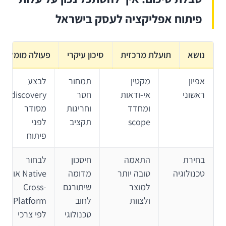
פיתוח אפליקציה לעסק בישראל
נושא
תועלת מרכזית
סיכון עיקרי
פעולה מומלצת
אפיון
מקטין
תמחור
לבצע
ראשוני
אי-ודאות
חסר
discovery
ומחדד
וחריגות
מסודר
scope
תקציב
לפני
פיתוח
בחירת
התאמה
חיסכון
לבחור
טכנולוגיה
טובה יותר
מדומה
Native או
למוצר
שיתורגם
Cross-
ולצוות
לחוב
Platform
טכנולוגי
לפי צרכי