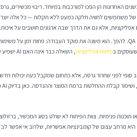
נים האחרונות הן הפכו למורכבות במיוחד. ריבוי מכשירים, גרס
המשמעות אינה ש-AI “מחליף” בדיקות ידניות או מייתר אנשי QA. להפך. הוא משנה את מוקד העב
שעוסקים ב
פיתוח אפליקציות
, השאלה כב
 צריך להסתכל על QA במובייל לא כשלב סופי לפני שחרור גרסה, אלא כתחום שמקבל 
ו תוכנות פנימיות. צוות הפיתוח לא שולט בסוג המכשיר, ברזול
יא מרחב עצום של קומבינציות אפשריות, שלרוב אי אפשר לבדו