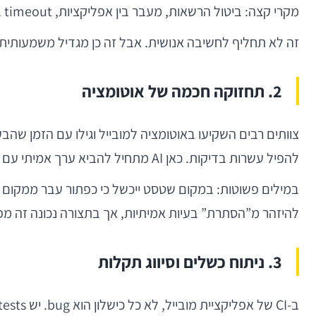
מקרי קצה: ביטול הרשאות, מעבר בין אפליקציות, timeout ברשת סלולרית, שגיאות token, וריסטארט של האפליקציה במהלך תהליך האימות.
זה לא תחליף לחשיבה אנושית. אבל זה כן מגדיל משמעותית א
2. תחזוקה חכמה של אוטומציה
להפיל עשרות בדיקות. כאן AI מתחיל להביא ערך אמיתי עם מנגנוני self-healing, זיהוי חכם של אלמנטים, והתאמה דינמית של טסטים לשינויים בממשק.
במילים פשוטות: במקום שטסט ייכשל כי כפתור עבר ממקום ל
להיזהר מ”הסתרת” בעיות אמיתיות, אך בתצורה נכונה זה מ
3. ניתוח כשלים וסיווג תקלות