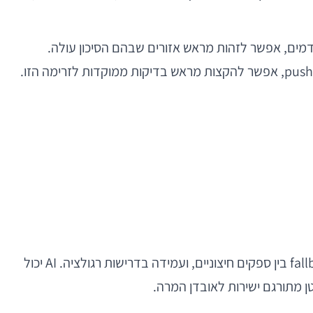
ים דפוסי שימוש, crash logs, session recordings, נתוני analytics, feedback ממשתמשים ונתוני builds קודמים, אפשר לזהות מראש אזורים שבהם הסיכון עולה.
במוצרי פינטק, תרחישי הבדיקה כוללים אינטראקציה עם מצלמה, OCR, העלאת מסמכים, זיהוי פנים, timeout ברשת, fallback בין ספקים חיצוניים, ועמידה בדרישות רגולציה. AI יכול