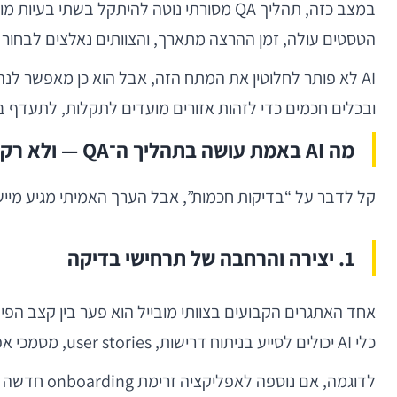
במצב כזה, תהליך QA מסורתי נוטה להיתקל 
הטסטים עולה, זמן ההרצה מתארך, והצוותים נאלצים לבחור ב
AI לא פותר לחלוטין את המתח הזה, אבל הוא כן מאפשר ל
ובכלים חכמים כדי לזהות אזורים מועדים לתקלות, לתעדף בד
מה AI באמת עושה בתהליך ה־QA — ולא רק בתיאוריה
קל לדבר על “בדיקות חכמות”, אבל הערך האמיתי מגיע מיישומים קונקרטיים. בפ
1. יצירה והרחבה של תרחישי בדיקה
אחד האתגרים הקבועים בצוותי מובייל הוא פער בין קצב הפ
כלי AI יכולים לסייע בניתוח דרישות, user stories, מסמכי אפיון, כרטיסי Jira, ואף קוד קיים — ולהציע תרחישי בדיקה רלוונטיים.