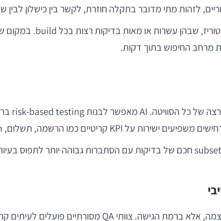
זה חשוב במיוחד בצוותים גד
ת מרחב החיפוש בתוך דקות.
לא כל בדיק
שמה, תשלום, retention או crash-free sessions.
במקום להריץ 2,000 טסטים על כל commit, אפשר לבחור subset חכם של בדיקות עם הסת
אולי התרומה הגדולה ביותר של AI אינה ברמת האוטומציה עצמה