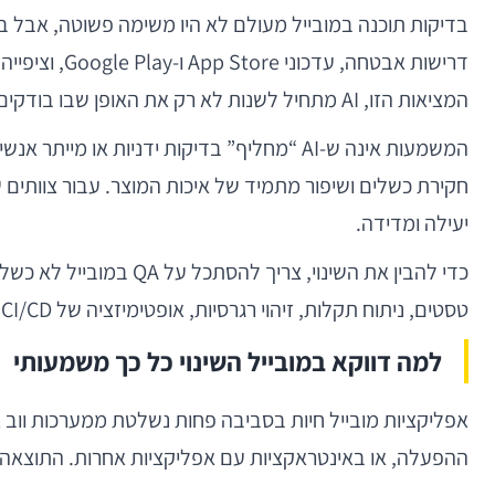
בדיקות תוכנה במובייל מעולם לא היו משימה פשוטה, אבל בש
המציאות הזו, AI מתחיל לשנות לא רק את האופן שבו בודקים אפליקציות, אלא גם את הדרך שבה ארגונים חושבים על איכות.
חקירת כשלים ושיפור מתמיד של איכות המוצר. עבור צוותים 
יעילה ומדידה.
כדי להבין את השינוי,
טסטים, ניתוח תקלות, זיהוי רגרסיות, אופטימיזציה של CI/CD, ושיפור קבלת ההחלטות ברמת המוצר וההנדסה. כאן בדיוק AI מתחיל להיות כלי אסטרטגי — לא רק טכני.
למה דווקא במובייל השינוי כל כך משמעותי
אפליקציות מובייל חיות בסביבה פחות נשלטת ממערכות ווב א
ההפעלה, או באינטראקציות עם אפליקציות אחרות. התוצאה ה