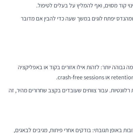
ולים או בחברות עם מספר רפוזיטוריז, שבהן עשרות או מאות בדיקות רצות בכל build. במקום שמהנדס יפתח לוגים במשך שעה כדי להבין אם מדובר
ה חשובה באותה מידה, ולא כל שינוי קוד דורש הרצה של כל הסוויטה. AI מאפשר לבנות risk-based testing ברמה גבוהה יותר: לזהות אילו אזורים בקוד או באפליקציה
ברות גבוהה יותר לתפוס בעיות רלוונטיות. עבור צוותים שעובדים בקצב שחרורים מהיר, זה
, אלא ברמת הגישה. צוותי QA מסורתיים פועלים לעיתים קרובות באופן תגובתי: בודקים אחרי פיתוח, מגיבים לבאגים,