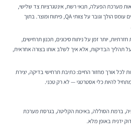
אות מערכת הפעלה, תנאי רשת, אינטגרציות צד שלישי,
דרישות אבטחה, עדכוני App Store ו-Google Play, וציפייה של משתמשים לחוויה חלקה כמעט ללא תקלות — כל אלה יוצרים עומס הולך וגובר על צוותי QA, פיתוח ומוצר. בתוך
ודה: פחות זמן על משימות חזרתיות, יותר זמן על ניתוח סיכונים, תכנון תרחישים,
ר אינה האם AI ישפיע על תהליך הבדיקות, אלא איך לשלב אותו בצורה אחראית,
כעת יכולות חדשות לכל אורך מחזור החיים: כתיבת תרחישי בדיקה, יצירת
וציה, ברמת הסוללה, באיכות הקליטה, בגרסת מערכת
ק ידנית באופן מלא.