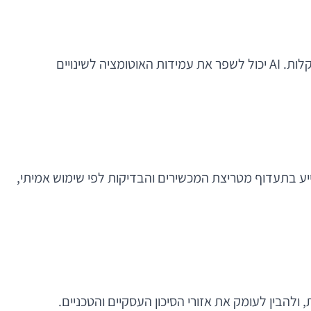
כאשר מסכים משתנים בתדירות גבוהה בגלל ניסויים, המלצות מותאמות, וקמפיינים עונתיים, בדיקות UI מסורתיות נשברות בקלות. AI יכול לשפר את עמידות האוטומציה לשינויים
תים יש תמיכה במכשירים ישנים, במדיניות MDM, ובחיבורים לרשתות ארגוניות מגבילות. כאן AI יכול לסייע בתעדוף מטריצת המכשירים והבדיקות לפי שימוש אמיתי,