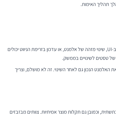
צוותים רבים השקיעו באוטומציה למובייל וגילו עם הזמן שהבעיה אינה רק בכתיבת הטסטים, אלא בתחזוקה שלהם. שינוי קטן ב-UI, שינוי מזהה של אלמנט, או עדכון בזרימת הניווט יכולים
האלמנט הנכון גם לאחר השינוי. זה לא מושלם, וצריך
 לא כל כישלון הוא bug. יש flaky tests, בעיות סביבה, תקלות זמניות ב-device farm, שגיאות בתשתית, וכמובן גם תקלות מוצר אמיתיות. צוותים מבזבזים