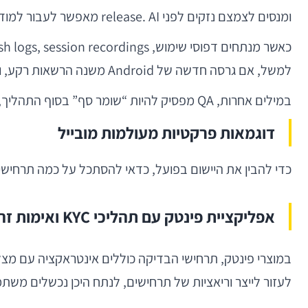
ומנסים לצמצם נזקים לפני release. AI מאפשר לעבור למודל פרואקטיבי יותר.
למשל, אם גרסה חדשה של Android משנה הרשאות רקע, ואם בעבר שינויים דומים הובילו לירידה בקליטת push notifications, אפשר להקצות מראש בדיקות ממוקדות לזרימה הזו.
במילים אחרות, QA מפסיק להיות “שומר סף” בסוף התהליך, והופך לשותף חכם בהפחתת סיכון לאורך הדרך.
דוגמאות פרקטיות מעולמות מובייל
כדי להבין את היישום בפועל, כדאי להסתכל על כמה תרחישים
אפליקציית פינטק עם תהליכי KYC ואימות זהות
לעזור לייצר וריאציות של תרחישים, לנתח היכן נכשלים משתמשים בפועל, ולהפנות את מאמצי ה-