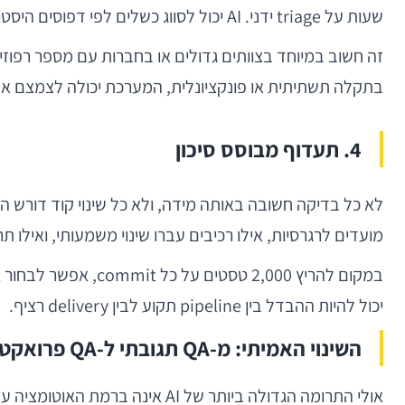
שעות על triage ידני. AI יכול לסווג כשלים לפי דפוסים היסטוריים, לזהות מתי מדובר בתקלה חוזרת, לקשר בין כישלון לבין שינוי קוד מסוים, ואף להמליץ על בעלים לטיפול.
בתקלה תשתיתית או פונקציונלית, המערכת יכולה לצמצם א
4. תעדוף מבוסס סיכון
מועדים לרגרסיות, אילו רכיבים עברו שינוי משמעותי, ואילו תרחישים משפיעים ישירות על KPI קריטיים כמו הר
יכול להיות ההבדל בין pipeline תקוע לבין delivery רציף.
השינוי האמיתי: מ-QA תגובתי ל-QA פרואקטיבי