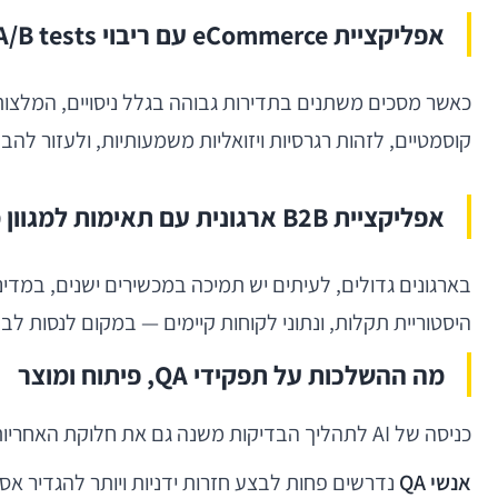
אפליקציית eCommerce עם ריבוי A/B tests
קוסמטיים, לזהות רגרסיות ויזואליות משמעותיות, ולעזור להבחין
אפליקציית B2B ארגונית עם תאימות למגוון מכשירים
היסטוריית תקלות, ונתוני לקוחות קיימים — במקום לנסות לבד
מה ההשלכות על תפקידי QA, פיתוח ומוצר
כניסה של AI לתהליך הבדיקות משנה גם את חלוקת האחריות בתוך הצוות.
אנשי QA
נדרשים פחות לבצע חזרות ידניות ויותר להגדיר אסטרטגיה, לאמן מערכות, לנסח prompts איכותיים, לבקר 