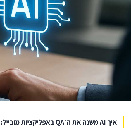
איך AI משנה את ה־QA באפליקציות מובייל: מאוטומציה חכמה ועד קבלת החלטות טובה יותר