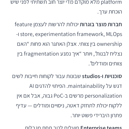
platform מלא מוקדם מדי יוצר חוב תשתיתי לפני שיש
הוכחת ערך.
חברות מוצר בוגרות
יכולות להרשות לעצמן feature
store, experimentation framework, MLOps ו-
ownership בין צוותי. אצלן האתגר הוא פחות “האם
נצליח לבנות”, ויותר “איך נמנע fragmentation בין
צוותים ומודלים”.
סוכנויות ו-studios
שבונות עבור לקוחות חייבות לשים
דגש על maintainability. הפיתוי להדגים AI
personalization מרשים ב-PoC גבוה, אבל אם אין
ללקוח יכולת לתחזק דאטה, ניסויים ומודלים — עדיף
פתרון היברידי פשוט יותר.
Enterprise teams
פועלים לרוב תחת מגבלות