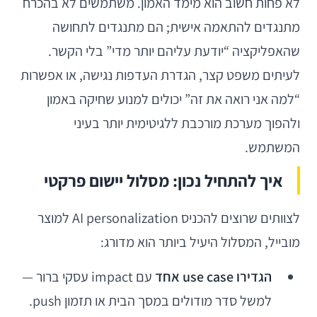
לא פחות חשוב הוא מימד האמון. משתמשים לא בהכרח
מתנגדים להתאמה אישית; הם מתנגדים לתחושה
שהאפליקציה “יודעת עליהם יותר מדי” בלי הקשר.
לעיתים משפט קצר, הגדרת העדפות נגישה, או אפשרות
“למה אני רואה את זה” יכולים למנוע שחיקה באמון
ולהפוך מערכת מורכבת ללגיטימית יותר בעיני
המשתמש.
איך להתחיל נכון: מסלול יישום פרקטי
לצוותים שרוצים להכניס AI personalization למוצר
מובייל, המסלול היעיל ביותר הוא מדורג:
הגדירו use case אחד
עם impact עסקי ברור —
למשל סדר מודולים במסך הבית או תזמון push.