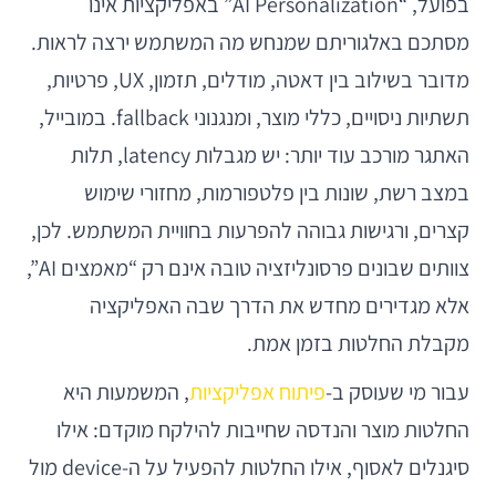
בפועל, “AI Personalization” באפליקציות אינו
מסתכם באלגוריתם שמנחש מה המשתמש ירצה לראות.
מדובר בשילוב בין דאטה, מודלים, תזמון, UX, פרטיות,
תשתיות ניסויים, כללי מוצר, ומנגנוני fallback. במובייל,
האתגר מורכב עוד יותר: יש מגבלות latency, תלות
במצב רשת, שונות בין פלטפורמות, מחזורי שימוש
קצרים, ורגישות גבוהה להפרעות בחוויית המשתמש. לכן,
צוותים שבונים פרסונליזציה טובה אינם רק “מאמצים AI”,
אלא מגדירים מחדש את הדרך שבה האפליקציה
מקבלת החלטות בזמן אמת.
עבור מי שעוסק ב-
פיתוח אפליקציות
, המשמעות היא
החלטות מוצר והנדסה שחייבות להילקח מוקדם: אילו
סיגנלים לאסוף, אילו החלטות להפעיל על ה-device מול