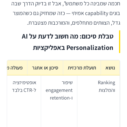
חכמה שמבינה כל משתמש”, אבל זו בדיוק הדרך שבה
בונים capability אמיתי — כזה שמחזיק גם כשהמוצר
גדל, הצוותים מתחלפים, והמורכבות מצטברת.
טבלת סיכום: מה חשוב לדעת על AI
Personalization באפליקציות
נושא
תועלת מרכזית
סיכון או אתגר
פעולה מומל
Ranking
שיפור
אופטימיזציה
והמלצות
engagement
ל-CTR בלבד
ו-retention