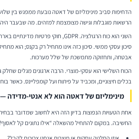
הדחיפות סביב מינימליזם של דאטה נובעת ממפגש בין שלושה כ
הרשאות מוגבלות וגישה מצומצמת למזהים. מה שבעבר היה מובן מאליו — מעקב חוצה אפליקציות, rprinting
השני הוא כוח הרגולציה. GDPR, חוק
אבטחה, ותחזוקה מתמשכת של שלל מערכות.
הכוח השלישי הוא עסקי-מוצרי. הרבה ארגונים מגלים שחלק 
בכלים חיצוניים, ומכביד על פיתוח ועל קומפליינס. כאשר בוחנים בדיעבד א
מינימליזם של דאטה הוא לא אנטי-מדידה —
אחת הטעויות הנפוצות בדיון הזה היא לחשוב שמדובר בבחירה 
החשיבה. במקום להתחיל מהשאלה “אילו נתונים קל לאסוף?
איזו החלטה עסקית או מוצרית אנחנו צריכים לקבל?