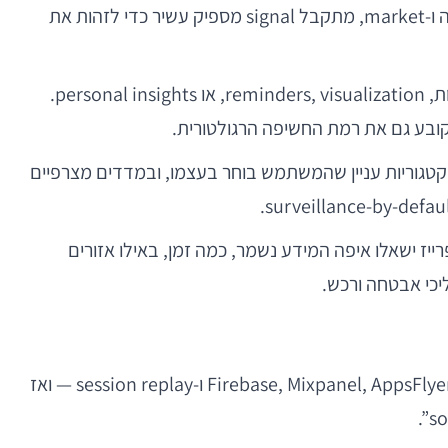
ראשית, גלילה עד אזור ביקורות, לחיצה על וריאציה, הוספה לעגלה, ויציאה. אם מוסיפים מידע על סוג מכשיר, גרסת אפליקציה ו-market, מתקבל signal מספיק עשיר כדי לזהות את
כאן המשמעת קריטית במיוחד. הרבה מן הערך למשתמש יכול להיווצר מעיבוד על המכשיר: חישוב מגמות, reminders, visualization, או personal insights.
 קובע גם את רמת החשיפה הרגולטורית.
העדפות מפורשות, בקטגוריות עניין שהמשתמש בוחר בעצמו, ובמדדים מצרפיים
ק פרטיות משתמש קצה אלא גם govern­ance. לקוחות אנטרפרייז ישאלו איפה המידע נשמר, כמה זמן, באילו אזורים
יכי אבטחה ורכש.
. צוות מוסיף Firebase, Mixpanel, AppsFlyer, heatmaps, crash reporting ו-session replay — ואז