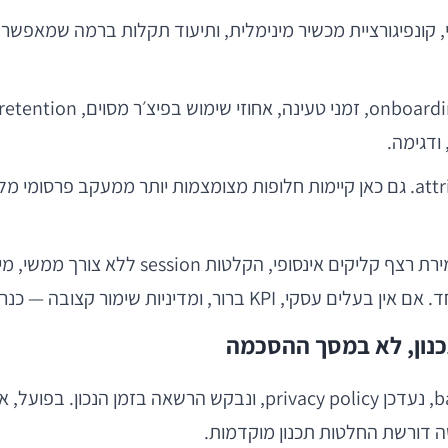
י, קונפיגורציית מכשיר מינימלית, ותיעוד תקלות ברמה שמאפשרת
ודגימה.
רלוונטי כאשר יש רכישה, מונטיזציה או attribution. גם כאן קיימות חלופות מצומ
כנון, לא במסך ההסכמה
צוותים רבים מתייחסים לפרטיות כאל שכבת UI: נוסיף banner, נעדכן cy
 דורשת החלטות תכנון מוקדמות.