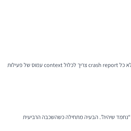
המשמעות המעשית ברורה: לא כל funnel מחייב מזהה משתמש גלובלי; לא כל personalization דורש פרופיל ענק בענן; לא כל crash report צריך לכלול context עמוס של פעילות
ע “נחמד שיהיה”. הבעיה מתחילה כשהשכבה הרביעית