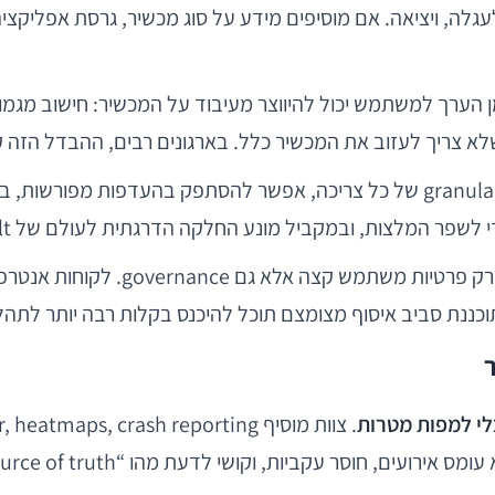
 שלא צריך לעזוב את המכשיר כלל. בארגונים רבים, ההבדל הזה
במקום לבנות פרופיל התנהגותי granular של כל צריכה, אפשר להסתפק ב
בארגונים, סוגיית הדאטה איננה ר
תוכננת סביב איסוף מצומצם תוכל להיכנס בקלות רבה יותר לתהל
ר
י למפות מטרות
ים, חוסר עקביות, וקושי לדעת מהו “source of truth”.