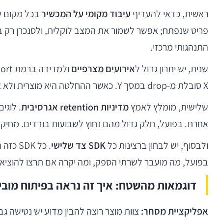
ראשית, כדאי להעדיף
עיבוד מקומי על המכשיר
בכל מקום ש
התנהגותי מרכזי.
שנית, יש יתרון גדול ל
אירועים מצרפיים
X סובלת מ-drop במסך Y. כאשר ההחלטה היא מוצרית ולא אישית, אין הצדקה טכנית לזהות אישית מתמשכת.
שלישית, מומלץ לאמץ
מדיניות retention אגרסיבית
אחרת. בפועל, חלק גדול מהם נחוץ לשבועות בודדים. מחיקה 
ולבסוף, יש לבחון ברצינות כל
SDK צד שלישי
בפועל, מה מועבר לשרתי הספק, ומה יקרה אם תרצו להוציא 
דוגמאות מהשטח: איך זה נראה בפיתוח מוביי
אפליקציית מסחר: