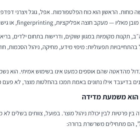
וחות. הראשון הוא כוח הפלטפורמות. אפל, גוגל ויצרני דפדפני
finge, או גישה רחבה לאותות מערכת — נהפך ליקר, מוגבל או אסור.
י פרטיות מדינתיים בארה״ב, תקנות מקומיות במגוון שווקים, ודרישות בתחום 
גדול מהדאטה שהם אוספים כמעט אינו בשימוש אמיתי. הוא נשמ
ילו נתונים באמת תמכו בהחלטות מוצר, לא פעם מגלים ש-20% מהאירועים נתנו %
 הוא משמעת מדידה
בין פרטיות לבין יכולת ניהול מוצר. בפועל, צוותים בשלים לא
”, הם מתחילים משרשרת ברורה: