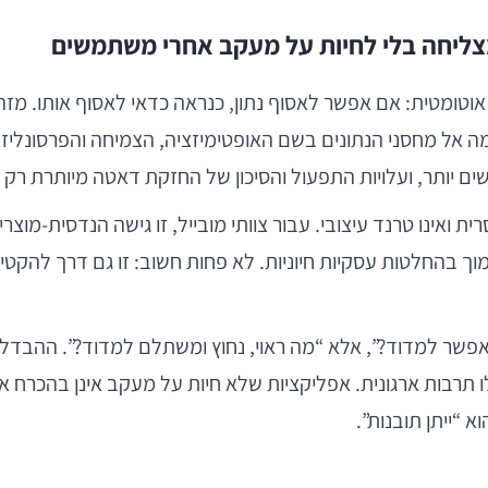
מצליחה בלי לחיות על מעקב אחרי משתמשים
ומטית: אם אפשר לאסוף נתון, כנראה כדאי לאסוף אותו. מזהי מ
פנימה אל מחסני הנתונים בשם האופטימיזציה, הצמיחה והפרסונלי
 יותר, ועלויות התפעול והסיכון של החזקת דאטה מיותרת רק ע
Data Minimalism” אינו סיסמה מוסרית ואינו טרנד עיצובי. עבור צוותי מובייל, ז
חלטות עסקיות חיוניות. לא פחות חשוב: זו גם דרך להקטין 
פשר למדוד?”, אלא “מה ראוי, נחוץ ומשתלם למדוד?”. ההבדל 
 תרבות ארגונית. אפליקציות שלא חיות על מעקב אינן בהכרח א