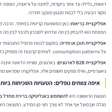
מקור הבעיה בלי לבנות מנגנון מעקב חודרני.
אפליקציית בריאות:
המפתח הוא להבחין בין מה שדרוש לסנכרון ולגיבוי לבין מה
אפליקציית תוכן או מדיה:
על consumption patterns. לעיתים קרובות זה מספיק כדי לשפר המלצות, ובמקביל מונע החלקה הדרגתית לעולם של surveillance-by-default.
אפליקציית B2B לארגונים:
גיאוגרפיים, ואילו ספקים חשופים אליו. אפליקציה שמראש מ
איפה צוותים נופלים: הטעויות השכיחות ביות
הטעות הראשונה היא
להשתמש באנליטיקה ברירת מחדל בל
מגלה שבפועל אף אחד לא צורך חצי מן המידע. התוצאה היא עומס אירוע