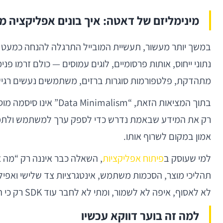
מינימליזם של דאטה: איך בונים אפליקציה 
במשך יותר מעשור, תעשיית המובייל התרגלה להנחה כמעט אוט
נתוני ייחוס, אותות פרסומיים, לוגים עמוסים — כולם זרמו 
מתהדקת, פלטפורמות סוגרות ברזים, משתמשים נעשים רגישים
בתוך המציאות הזאת, “
רק את המידע שבאמת נדרש כדי לספק ערך למשתמש ולתמוך בה
אמון במקום לשרוף אותו.
למי שעוסק ב
פיתוח אפליקציות
, השאלה כבר איננה רק “מה א
תהליכי מוצר, הסכמות משתמש, אינטגרציות צד שלישי ואפילו
לא לאסוף, איפה לא לשמור, ומתי לא לחבר עוד SDK רק כי הוא “ייתן תובנות”.
למה זה בוער דווקא עכשיו