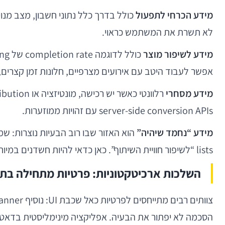
מידע הכרחי לתפעול
כולל בדרך כלל נתוני חשבון, מצב מנו
לא תשרת את המשתמש כראוי.
מידע לשיפור מוצר
אפשר לעבוד היטב עם אירועים מצרפיים, חלונות זמן קצרים, 
מידע מסחרי
server-side conversion APIs עם זהויות ממוזערות.
מידע “נחמד שיהיה”
lists “לשיפור חוויית השיתוף”. כאן כדאי להיות חשדנים במיוחד. אם אין בעלים עסקי, KPI ברור, ומדיניות שימור קצובה — כנראה שלא צריך את זה.
השלכות ארכיטקטוניות: פרטיות מתחילה בת
הסכמה לא יפתור את הבעיה. אפליקציה מינימליסטית בדאטה