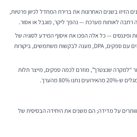
ם הזיזו בשנים האחרונות את ברירת המחדל לכיוון פרטיות,
ילדים, בריאות ופיננסים — כל אלה הפכו את איסוף המידע לסוגיה של
סיכון עסקי ממשי. סיכון כזה אינו מתחיל רק בקנס; הוא מתחיל בהתחייבויות תפעוליות: מיפוי מידע, מחיקה, ניהול הסכמות, חוזים עם ספקים, DPA, מענה לבקשות משתמשים, ביקורות
ר “למקרה שנצטרך”, מוזרם לכמה ספקים, מייצר תלות
80 מהערך.
 מוותרים על מדידה; הם משנים את היחידה הבסיסית של