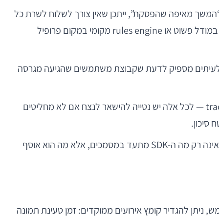
משך מאיפה שהפסקת”, ייתכן שאין צורך לשלוח לשרת כל
פריט שנפתח; אפשר לשמור את המצב לוקלית, ולסנכרן רק במידת הצורך. אם נדרש recommendation בסיסי, לעיתים די במודל פשוט או rules engine מקומי במקום פרופיל
רצף מסוים; לעיתים מספיק לדעת שקבוצת משתמשים שהגיעה מגרסה
. לוגים מפורטים, מזהי דיבאג, snapshots של context או trace events — לכל אלה יש נטייה להישאר לנצח אם לא מחליטים
 סיכון.
. כל SDK כזה הוא צינור דאטה, מקור תלות, ולעיתים גם סיכון תאימות. השאלה אינה רק מה ה-SDK מתעד במסמכים, אלא מה הוא אוסף
 גבוהה בעמוד המוצר. במקום להקליט session מלא של כל משתמש, ניתן להגדיר קומץ אירועים ממוקדים: זמן טעינת תמונה