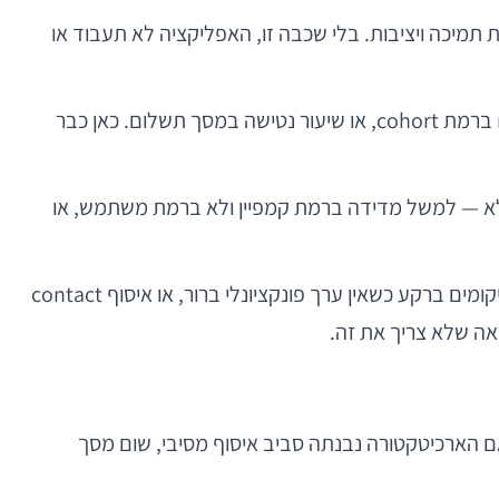
 תמיכה ויציבות. בלי שכבה זו, האפליקציה לא תעבוד או
כולל לדוגמה completion rate של onboarding, זמני טעינה, אחוזי שימוש בפיצ׳ר מסוים, retention ברמת cohort, או שיעור נטישה במסך תשלום. כאן כבר
צמות יותר ממעקב פרסומי מלא — למשל מדידה ברמת קמפיין ולא ברמת משתמש, או
הוא האזור שבו רוב הבעיות נוצרות: שמירת רצף קליקים אינסופי, הקלטות session ללא צורך ממשי, מיקומים ברקע כשאין ערך פונקציונלי ברור, או איסוף contact
privacy poli, ונבקש הרשאה בזמן הנכון. בפועל, אם הארכיטקטורה נבנתה סביב איסוף מסיבי, שום מסך