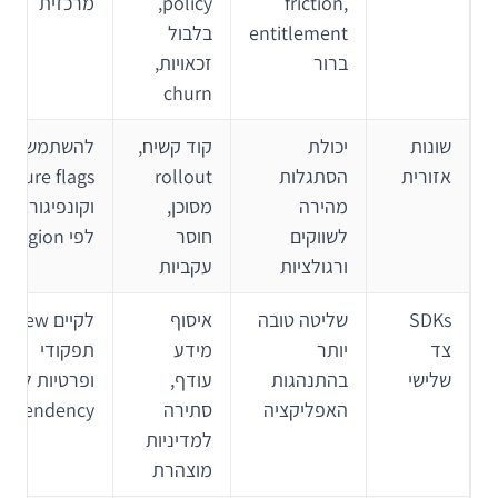
friction,
policy,
מרכזית
entitlement
בלבול
ברור
זכאויות,
churn
שונות
יכולת
קוד קשיח,
להשתמש ב-
אזורית
הסתגלות
rollout
eature flags
מהירה
מסוכן,
וקונפיגורציה
לשווקים
חוסר
לפי region
ורגולציות
עקביות
SDKs
שליטה טובה
איסוף
לקיים eview
צד
יותר
מידע
תפקודי
שלישי
בהתנהגות
עודף,
ופרטיות לכל
האפליקציה
סתירה
dependency
למדיניות
מוצהרת