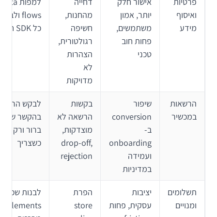
פרטיות
אישור חלק
דחייה
למפות data
ואיסוף
יותר, אמון
מהחנות,
flows ולבדו
מידע
משתמשים,
חשיפה
כל SDK חדש
פחות חוב
רגולטורית,
טכני
הצהרות
לא
מדויקות
הרשאות
שיפור
בקשות
לבקש הרשאה
במכשיר
conversion
הרשאה לא
בהקשר שימו
ב-
מוצדקות,
ברור ורק
onboarding
drop-off,
כשצריך
ועמידה
rejection
במדיניות
תשלומים
יציבות
הפרת
לבנות שכבת
ומנויים
עסקית, פחות
store
ntitlements