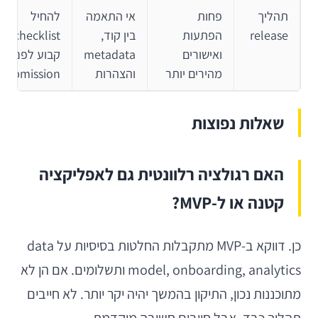
תהליך
פחות
אי התאמה
להחיל
release
הפתעות
בין קוד,
checklist
ואישורים
metadata
קבוע לפני
מהירים יותר
והצהרות
submission
שאלות נפוצות
האם רגולציה רלוונטית גם לאפליקציה
קטנה או ל-MVP?
כן. דווקא ב-MVP מתקבלות החלטות בסיסיות על data
model, onboarding, analytics ותשלומים. אם הן לא
מתוכננות נכון, התיקון בהמשך יהיה יקר יותר. לא חייבים