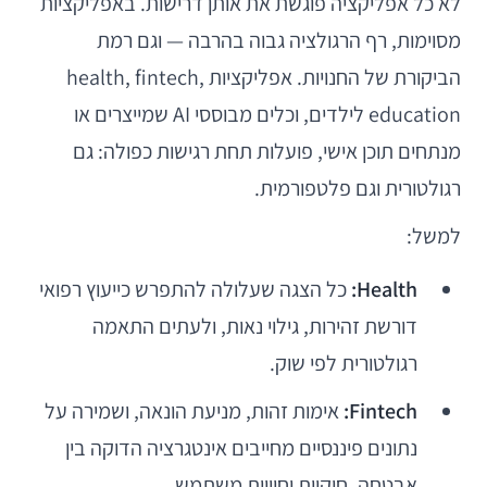
לא כל אפליקציה פוגשת את אותן דרישות. באפליקציות
מסוימות, רף הרגולציה גבוה בהרבה — וגם רמת
הביקורת של החנויות. אפליקציות health, fintech,
education לילדים, וכלים מבוססי AI שמייצרים או
מנתחים תוכן אישי, פועלות תחת רגישות כפולה: גם
רגולטורית וגם פלטפורמית.
למשל:
Health:
כל הצגה שעלולה להתפרש כייעוץ רפואי
דורשת זהירות, גילוי נאות, ולעתים התאמה
רגולטורית לפי שוק.
Fintech:
אימות זהות, מניעת הונאה, ושמירה על
נתונים פיננסיים מחייבים אינטגרציה הדוקה בין
אבטחה, חוקיות וחוויית משתמש.