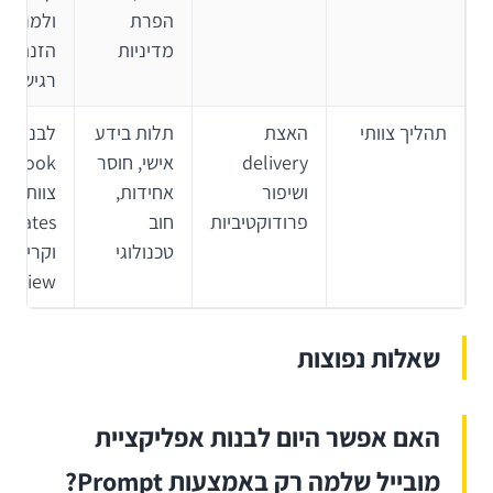
הפרת
ולמנוע
מדיניות
הזנת מי
רגיש
תהליך צוותי
האצת
תלות בידע
לבנות
delivery
אישי, חוסר
aybook
ושיפור
אחידות,
צוותי,
פרודוקטיביות
חוב
mplates
טכנולוגי
וקריטריו
review
שאלות נפוצות
האם אפשר היום לבנות אפליקציית
מובייל שלמה רק באמצעות Prompt?