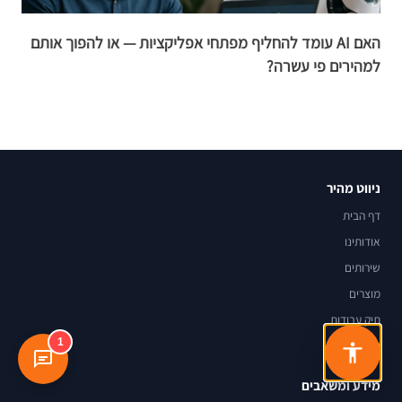
האם AI עומד להחליף מפתחי אפליקציות — או להפוך אותם
למהירים פי עשרה?
ל
ניווט מהיר
דף הבית
אודותינו
שירותים
מוצרים
תיק עבודות
1
בלוג
מידע ומשאבים