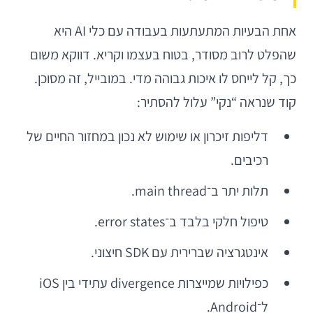
אחת הבעיות המתעתעות בעבודה עם כלי AI היא
שהפלט לרוב מסודר, בטוח בעצמו וקריא. דווקא משום
כך, קל לייחס לו איכות גבוהה מדי. במובייל, זה מסוכן.
קוד שנראה “נקי” עלול להסתיר:
דליפות זיכרון או שימוש לא נכון במחזור החיים של
רכיבים.
תלות יתר ב־main thread.
טיפול חלקי בלבד ב־error states.
אינטגרציה שברירית עם SDK חיצוני.
כפילויות שמייצרות divergence עתידי בין iOS
ל־Android.