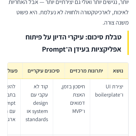
יותר, נגישים יותר ואולי גם יצירתיים יותר — אבל האחריות
לאיכות, לארכיטקטורה ולחוויה לא נעלמת. היא פשוט
משנה צורה.
טבלת סיכום: עיקרי הדיון על פיתוח
אפליקציות בעידן ה־Prompt
נושא
יתרונות מרכזיים
סיכונים עיקריים
פעולה מ
יצירת UI
חיסכון בזמן,
קוד לא
להשתמ
ו־boilerplate
האצת
עקבי עם
בתבניות
דמואים
design
Prompt
ו־MVP
system או
עם הקש
standards
ארגוני ב