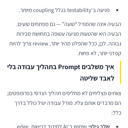
פגיעה ב־testability בגלל coupling מיותר.
הבעיה אינה שהמודל “טועה” — גם מפתחים טועים.
הבעיה היא שהטעות מגיעה עטופה בתחושת סבירות
גבוהה. לכן, ככל שהפלט מהיר יותר, review צריך להיות
קפדני יותר, לא פחות.
איך משלבים Prompt בתהליך עבודה בלי
לאבד שליטה
צוותים מצליחים לא מחליפים תהליך הנדסי בפרומפטים;
הם מרבדים אותם עליו. מודל עבודה יעיל כולל בדרך
כלל:
שלב גילוי:
שימוש ב־AI לחידוד דרישות, edge