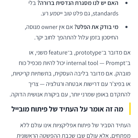
האם יש לנו מסגרת הנדסית ברורה?
בלי
standards, גם פלט טוב ייטמע רע.
מי בודק את הפלט?
אם אין owner מנוסה,
החיסכון בזמן עלול להתהפך לחוב יקר.
אם מדובר ב־prototype, ב־feature משני, או
ב־internal tool — Prompt יכול להיות מכפיל כוח
מובהק. אם מדובר בליבה העסקית, בתשתיות קריטיות,
או בפיצ’ר עם דרישות אבטחה ורגולציה — צריך
להתקדם באופן שמרני יותר, עם ביקורת אנושית הדוקה.
מה זה אומר על העתיד של פיתוח מובייל
העתיד הסביר של פיתוח אפליקציות אינו עולם ללא
מפתחים, אלא עולם שבו שכבת ההפשטה הראשונית