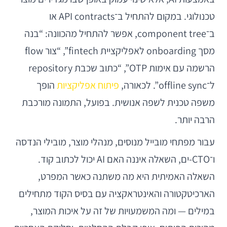
טכנולוגי. במקום להתחיל ב־API contracts או
ב־component tree, אפשר להתחיל מהכוונה: “בנה
מסך onboarding לאפליקציית fintech”, “צור flow
הרשמה עם אימות OTP”, “כתוב שכבת repository
ל־offline sync”. לכאורה,
פיתוח אפליקציות
הופך
משפה טכנית לשפה אנושית. בפועל, התמונה מורכבת
הרבה יותר.
עבור מפתחי מובייל מנוסים, מנהלי מוצר, מובילי הנדסה
ו־CTO-ים, השאלה איננה האם AI יכול לכתוב קוד.
השאלה האמיתית היא מה משתנה כאשר המפרט,
הארכיטקטורה והאינטראקציה עם בסיס הקוד מתחילים
במילים — ומה המשמעויות של זה על איכות המוצר,