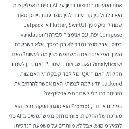
אחת הטעויות הנפוצות בדיון על AI בפיתוח אפליקציות
היא בלבול בין קוד עובד לבין מוצר עובד. ייתכן מאוד
שמודל יפיק מסך Flutter, SwiftUI או Jetpack
Compose יפה, עם אנימציה סבירה ו־validation
בסיסי. אבל מוצר נמדד לא רק במסך, אלא בשרשרת
הערך המלאה: האם המשתמש מבין מה לעשות? האם
יש analytics? האם שגיאות נרשמות? האם ניתן לשחזר
תקלות? האם ה־QA יכול לבדוק בקלות? האם צוות
backend יודע למה לצפות? האם אפשר להרחיב את
הזרימה הזו בלי לשבור חצי אפליקציה?
במילים אחרות, Prompt הוא מנגנון הפקה; מוצר הוא
מערכת של החלטות. צוותים חזקים משתמשים ב־AI כדי
להאיץ מימוש, אבל לא מוותרים על משמעת הנדסית: