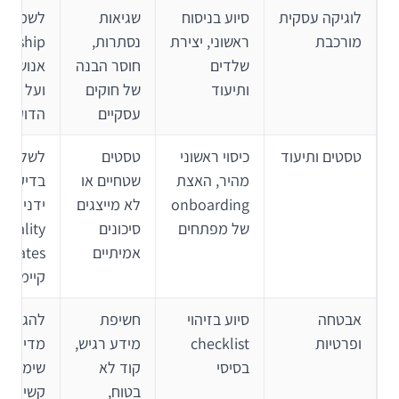
לוגיקה עסקית
סיוע בניסוח
שגיאות
לשמור ע
מורכבת
ראשוני, יצירת
נסתרות,
ership
שלדים
חוסר הבנה
אנושי מ
ותיעוד
של חוקים
ועל w
עסקיים
הדוק
טסטים ותיעוד
כיסוי ראשוני
טסטים
לשלב ע
מהיר, האצת
שטחיים או
בדיקות
onboarding
לא מייצגים
ידניות ו
של מפתחים
סיכונים
quality
אמיתיים
gates
קיימים
אבטחה
סיוע בזיהוי
חשיפת
להגדיר
ופרטיות
checklist
מידע רגיש,
מדיניות
בסיסי
קוד לא
שימוש
בטוח,
קשיחה