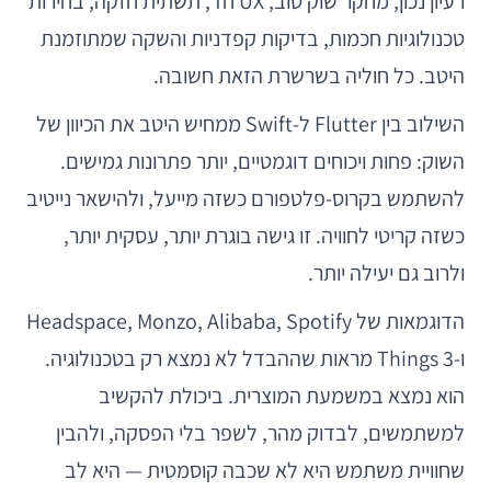
רעיון נכון, מחקר שוק טוב, UX חד, תשתית חזקה, בחירות
טכנולוגיות חכמות, בדיקות קפדניות והשקה שמתוזמנת
היטב. כל חוליה בשרשרת הזאת חשובה.
השילוב בין Flutter ל-Swift ממחיש היטב את הכיוון של
השוק: פחות ויכוחים דוגמטיים, יותר פתרונות גמישים.
להשתמש בקרוס-פלטפורם כשזה מייעל, ולהישאר נייטיב
כשזה קריטי לחוויה. זו גישה בוגרת יותר, עסקית יותר,
ולרוב גם יעילה יותר.
הדוגמאות של Headspace, Monzo, Alibaba, Spotify
ו-Things 3 מראות שההבדל לא נמצא רק בטכנולוגיה.
הוא נמצא במשמעת המוצרית. ביכולת להקשיב
למשתמשים, לבדוק מהר, לשפר בלי הפסקה, ולהבין
שחוויית משתמש היא לא שכבה קוסמטית — היא לב