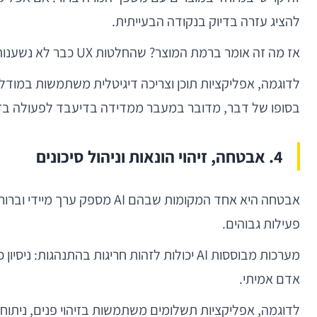
להציג עזרה בדיוק בנקודה הבעייתית.
אז מה זה אומר ברמת המוצר? שהחלטות UX כבר לא נשענות רק על תחושת בטן או A/B טסטים נקודתיים, אלא על שכבת חיזוי שעוזרת לבצע אופטימיזציה רציפה.
לדוגמה, אפליקציות תוכן וצריכה דיגיטלית משתמשות במודלים
בסופו של דבר, מדובר במעבר ממדידה בדיעבד לפעולה בז
4. אבטחה, זיהוי הונאות וניהול סיכונים
אבטחה היא אחד המקומות שבהם
פעילות גבוהים.
מערכות מבוססות AI יכולות לזהות חריגות בה
אדם אמיתי.
לדוגמה, אפליקציות תשלומים משתמשות בזיהוי פנים, ניתו