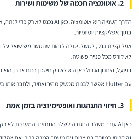
2. אוטומציה חכמה של משימות ושירות
הדרך השנייה היא אוטומציה. כאן
בתוך אפליקציות יומיומיות.
אפליקציית בנק, למשל, יכולה לזהות שהמשתמש שואל על חיו
לא קורס מכל פנייה פשוטה.
בפועל, היתרון הגדול כאן הוא לא רק חיסכון בכוח אדם. הוא 
עם Flutter אפשר לבנות ממשק מהיר ואחיד, ולחבר אותו בקלות יחסית למנועי NLP, שירותי ענן ומודלי שפה. התוצאה היא אפליקציה שלא רק מציגה מידע, אלא מנהלת אינטראקציה.
3. חיזוי התנהגות ואופטימיזציה בזמן אמת
כאן AI עובר משלב התגובה לשלב התחזית. המערכת לא רק רואה מה המשתמש עשה, אלא מנסה להעריך מה הוא עומד לעשות: לנטוש, לרכוש, לחזור, להיתקע, או לעבור למסך אחר.
זה קריטי במיוחד במוצרים עם משפך המרה ברור. אם אפליק