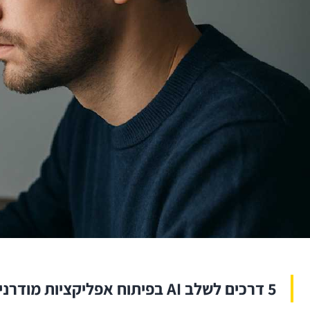
5 דרכים לשלב AI בפיתוח אפליקציות מודרני — ומה זה עושה למוצר עצמו