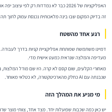
האפליקציות של 2026 כבר לא נמדדות רק לפי עיצוב יפה או זמן טעינה מהיר. תכלס, המשתמשים מצפים שהמוצר יבין אותם, יקדים אותם, וישמור עליהם — כמעט בלי שירגישו.
זה בדיוק המקום שבו בינה מלאכותית נכנסת עמוק לתוך תהל
רגע אחד מהשטח
דמיינו משתמשת שפותחת אפליקציית קניות בדרך לעבודה. ה
מעדיפה והמלצה שנראית כמעט אישית מדי.
מאחורי הקלעים, שום קסם לא קרה. היו שם מודל המלצות, ניתו
שנבנתה עם AI כחלק מהארכיטקטורה, לא כטלאי מאוחר.
מי מניע את המהלך הזה
יש כאן כמה שכבות שפועלות יחד. מצד אחד, צוותי מוצר שר