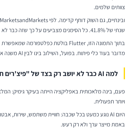
צוותים שלמים.
ובינתיים, גם השוק דוחף קדימה. לפי MarketsandMarkets, שוק ה-AI ב
שנתי של 41.8%. כל הסימנים מצביעים על כך שזה כבר לא ניסוי של חדשנים מוקדמים, אלא תשתית עבודה חדשה.
מדובר בעוד כלי פיתוח. בפועל, השילוב בינו לבין AI משנה את האופן שבו חושבים על המוצר מהשלב הראשון.
למה AI כבר לא יושב רק בצד של "פיצ'רים חכמים"
פעם, בינה מלאכותית באפליקציה הייתה בעיקר גימיק: המלצה 
ויותר תפעולית.
באמת מייצר ערך ולא רק רעש.