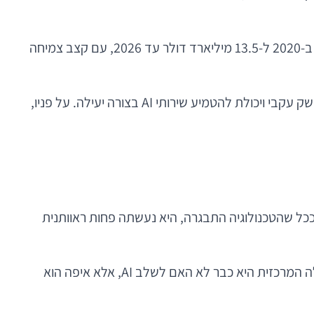
צפוי לצמוח מ-1.7 מיליארד דולר ב-2020 ל-13.5 מיליארד דולר עד 2026, עם קצב צמיחה
בתוך התמונה הזו, Flutter בולטת כפלטפורמה שמאפשרת לפתח אפליקציות חוצות-פלטפורמות בקצב גבוה יחסית, עם ממשק עקבי ויכולת להטמיע שירותי AI בצורה יעילה. על פניו,
 ככל שהטכנולוגיה התבגרה, היא נעשתה פחות ראוותנית
היום AI נוגע כמעט בכל שכבה: חוויית משתמש, שירות, אבטחה, אנליטיקה, אופטימיזציה, ואפילו קבלת החלטות מוצר. השאלה המרכזית היא כבר לא האם לשלב AI, אלא איפה הוא