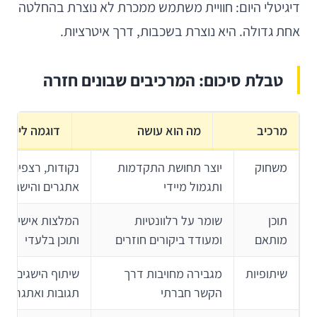
דיגיטלי היום: חוויית משתמש ממכרת לא נוצרת בהחלטה
אחת גדולה. היא נוצרת בשכבות, דרך איטרציות.
טבלת סיכום: המרכיבים שבונים חזרה
מרכיב
מה הוא עושה
דוגמה ליישום
משחוק
יוצר תחושת התקדמות
נקודות, רצפים, ר
ותגמול מיידי
אתגרים והישגים
תוכן
שומר על רלוונטיות
המלצות אישיות, מ
מותאם
ומעודד ביקורים חוזרים
ותוכן בלעדי
שיתופיות
מגבירה מחויבות דרך
שיתוף הישגים, קב
הקשר חברתי
תגובות ואתגרים 