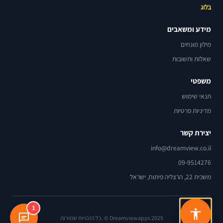
בלוג
מידע ומשאבים
מילון מונחים
שאלות ותשובות
משפטי
תנאי שימוש
מדיניות פרטיות
יצירת קשר
info@dreamview.co.il
09-9514276
משכית 22, הרצליה פיתוח, ישראל
1
Dreamviewapps 2025 © .כל הזכויות שמורות