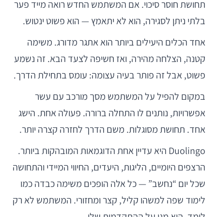
תחושת חוסר סיכוי. אם המשתמש החדש רואה מייד פער
בלתי ניתן לסגירה, הוא לא יתאמץ — הוא פשוט ינטוש.
אחד הכלים היעילים ביותר הוא אתגר מדורג. משימה
קטנה, הצלחה מהירה, ואז חשיפה לצעד הבא. זה נשמע
פשוט, אבל זה פותר בעיה עצומה: עומס בתחילת הדרך.
במקום להפיל על המשתמש מסך מורכב עם עשר
אפשרויות, נותנים לו התחלה ברורה. פעולה אחת. הישג
אחד. תחושת מסוגלות. משם הדרך לחזרה קצרה יותר.
Duolingo היא עדיין אחת הדוגמאות המובהקות ביותר.
הרצפים היומיים, הליגות, היעדים, החיווי המיידי והתחושה
שכל יום “נחשב” — כל אלה הופכים משימה כבדה כמו
לימוד שפה למשהו קליל, קצר ומחזורי. המשתמש לא רק
לומד. הוא מגן על ההתקדמות שלו.