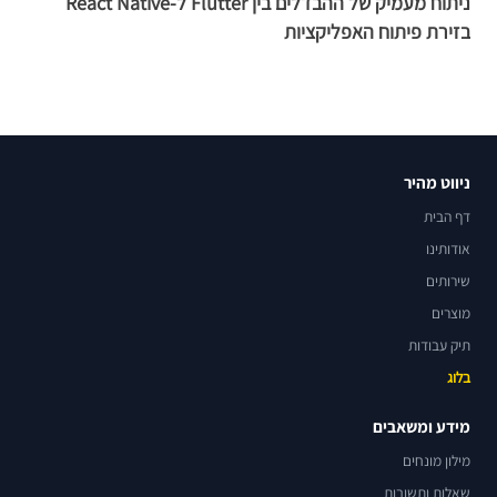
ניתוח מעמיק של ההבדלים בין Flutter ל-React Native
כ
בזירת פיתוח האפליקציות
ה
ניווט מהיר
דף הבית
אודותינו
שירותים
מוצרים
תיק עבודות
בלוג
מידע ומשאבים
מילון מונחים
שאלות ותשובות