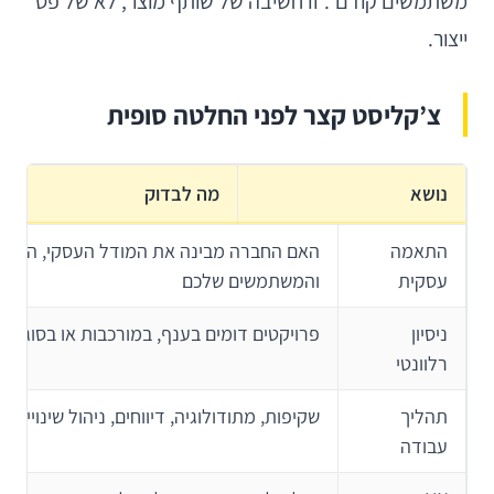
משתמשים קודם”. זו חשיבה של שותף מוצר, לא של פס
ייצור.
צ’קליסט קצר לפני החלטה סופית
נושא
מה לבדוק
התאמה
האם החברה מבינה את המודל העסקי, היעדי
עסקית
והמשתמשים שלכם
ניסיון
פרויקטים דומים בענף, במורכבות או בסוג ה
רלוונטי
תהליך
שקיפות, מתודולוגיה, דיווחים, ניהול שינויים
עבודה