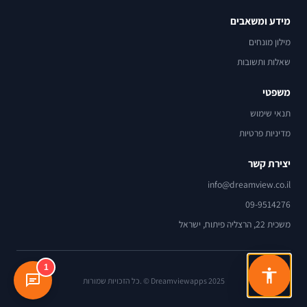
מידע ומשאבים
מילון מונחים
שאלות ותשובות
משפטי
תנאי שימוש
מדיניות פרטיות
יצירת קשר
info@dreamview.co.il
09-9514276
משכית 22, הרצליה פיתוח, ישראל
1
Dreamviewapps 2025 © .כל הזכויות שמורות