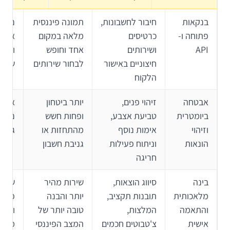
בנקאות
חיבור לחשבונות,
תמונה פיננסית
ניהו
פתוחה ו-
כרטיסים
מלאה במקום
אבטח
API
ושירותים
אחד וחופש
ואינ
חיצוניים באישור
לבחור שירותים
שחקנ
הלקוח
אבטחה
זיהוי פנים,
יותר ביטחון
איזון
ביומטרית
טביעת אצבע,
ופחות חשש
נמוך 
וזיהוי
אימות נוסף
מהתחזות או
גבוה
הונאות
וניתוח פעילות
גניבת חשבון
חריגה
בינה
סיווג הוצאות,
שירות מהיר
שמיר
מלאכותית
תובנות תקציב,
יותר והבנה
פרטי
והתאמה
המלצות,
טובה יותר של
והימ
אישית
צ'טבוטים חכמים
המצב הפיננסי
מתחו