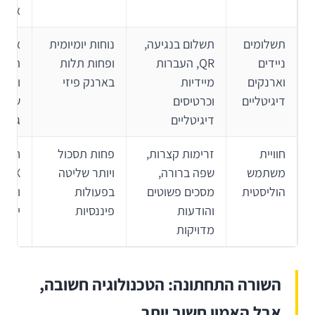
או שי
תשלומים
תשלום בנגיעה,
נוחות יומיומית
אינט
ניידים
QR, העברות
ופחות תלות
תשתי
וארנקים
מיידיות
בארנק פיזי
ותחר
דיגיטליים
וכרטיסים
שחקנ
דיגיטליים
גלובל
חוויית
זרימות קצרות,
פחות תסכול
חיבור
משתמש
שפה ברורה,
ויותר שליטה
UX
הוליסטית
מסכים פשוטים
בפעולות
ומער
והודעות
פיננסיות
ישנו
מדויקות
השורה התחתונה: הטכנולוגיה חשובה,
אבל האמון חשוב יותר