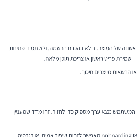
אשונה של המוצר. זו לא בהכרח הרשמה, ולא תמיד פתיחת
ו הרשאות מייצרים חיכוך.
Retent ביום 1, ביום 7 וביום 30 מספקים תמונה קריטית: האם המשתמש מצא ערך מספיק כדי לחזור. זהו מדד שמעניין
טעות נפוצה היא למדוד retention ברמה מצרפית בלבד. בפועל, ניתוח cohort לפי גרסה, מקור רכישה, פלטפורמה או פלואו onboarding מאפשר לזהות שיפור אמיתי או רגרסיה