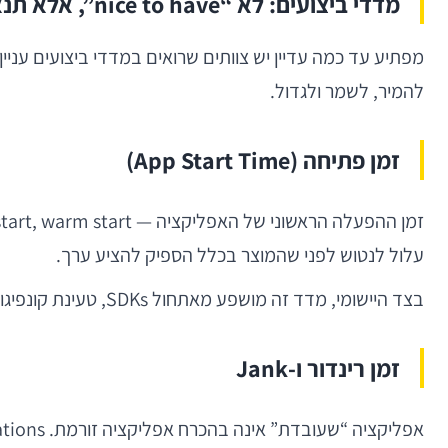
מדדי ביצועים: לא “nice to have”, אלא תנאי יסוד
מפתיע עד כמה עדיין יש צוותים שרואים במדדי ביצועים עני
להמיר, לשמר ולגדול.
זמן פתיחה (App Start Time)
עלול לנטוש לפני שהמוצר בכלל הספיק להציע ערך.
בצד היישומי, מדד זה מושפע מאתחול SDKs, טעינת קונפיגורציה, קריאות רשת מוקדמות, dependency injection כבד, גישה מסורבלת ל-storage, או רינדור ראשוני לא יעיל.
זמן רינדור ו-Jank