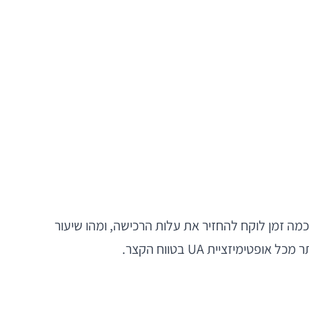
סטארטאפים, מדדי רכישה ומונטיזציה חשובים במיוחד. CAC לבדו אינו מספיק; צריך להבין מהו LTV צפוי, כמה זמן לוקח להחזיר את עלות הרכישה, ומהו שיעור