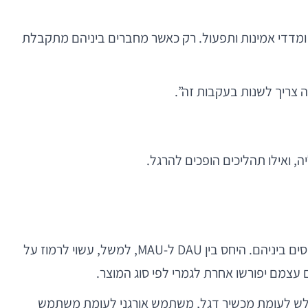
, ומדדי אמינות ותפעול. רק כאשר מחברים ביניהם מתקבלת
ה צריך לשנות בעקבות זה”.
 ואילו תהליכים הופכים להרגל.
מספר המשתמשים הפעילים היומיים, השבועיים והחודשיים הוא נקודת פתיחה מקובלת, אך הערך האמיתי שלהם נובע מהיחסים ביניהם. היחס בין DAU ל-MAU, למשל, עשוי לרמוז על
עצמם יפורשו אחרת לגמרי לפי סוג המוצר.
יד לעומת iOS, משתמש ממדינה מסוימת, מכשיר חלש לעומת מכשיר דגל, משתמש אורגני לעומת משתמש