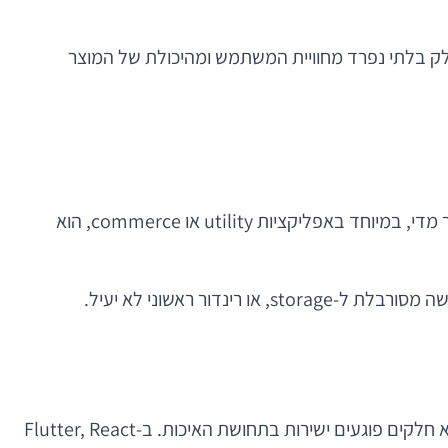
 חלק בלתי נפרד מחוויית המשתמש ומהיכולת של המוצר
זמן ההפעלה הראשוני של האפליקציה — cold start, warm start ו-hot start — הוא מדד קריטי. אם המשתמש ממתין יותר מדי, במיוחד באפליקציות utility או commerce, הוא
אפליקציה “שעובדת” אינה בהכרח אפליקציה זורמת. dropped frames, scroll stutter, animations תקועות ומעברים לא חלקים פוגעים ישירות בתחושת האיכות. ב-Flutter, React