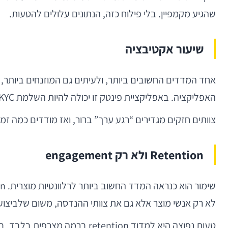
שהגיע מקמפיין. בלי פילוח כזה, הנתונים עלולים להטעות.
שיעור אקטיבציה
אחד המדדים החשובים ביותר, ולעיתים גם המוזנחים ביותר
האפליקציה. באפליקציית פינטק זו יכולה להיות השלמת KYC; באפליקציית מסחר — הוספת מוצר לעגלה; באפליקציית תוכן — שמירת פריט ראשון או צריכת תוכן מלאה.
צוותים חזקים מגדירים “רגע ערך” ברור, ואז מודדים כמה זמן
Retention ולא רק engagement
לא רק אנשי מוצר אלא גם את צוותי ההנדסה, משום שלביצועים