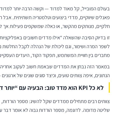
בעולם המובייל, קל מאוד למדוד — וקשה הרבה יותר למדוד נכו
פאנלים שיווקיים, מדדי ביצועים וטלמטריה תשתיתית. אבל ר
חלקיים, מנותקים מהקשר, או כאלה שמשקפים פעילות אך ל
זו בדיוק הסיבה שהשאלה “אילו מדדים חשובים באפליקציות מו
לשפר המרה ושימור, וגם ליכולת של הנהלה לקבל החלטות נכ
מחברים בין חוויית המשתמש, תפקוד הקוד, היעדים העסקיים
במאמר הזה נבחן את המדדים שבאמת חשוב לעקוב אחריהם ב
הנתונים, איפה צוותים טועים, וכיצד סוגים שונים של ארגונים
לא כל KPI הוא מדד טוב: הבעיה עם “יותר דאטה”
צוותים רבים מתחילים ממדדים שקל להשיג: מספר הורדות, זמ
שליטה מדומה. לדוגמה, מספר הורדות גבוה לא אומר דבר על