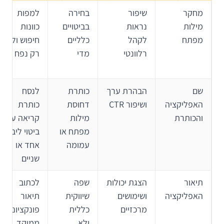
מחקר
שיפור
בחירה
למפות
מילות
נראות
בביטויים
כוונות
מפתח
לקהל
כלליים
חיפוש ולא
רלוונטי
מדי
רק נפח
שם
הבהרת ערך
כותרת
לנסח
האפליקציה
ושיפור CTR
דחוסת
כותרת
והכותרת
מילות
קריאה עם
מפתח או
ביטוי ליבה
עמומה
אחד או
שניים
תיאור
הצגת יכולות
שפה
לכתוב
האפליקציה
ושימושים
שיווקית
תיאור
מרכזיים
כללית
פונקציונלי,
ולא
ממוקד