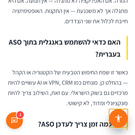
המרה. אם האפליקציה לא מתגלה — אין תנועה. אם היא
מתגלה אך לא משכנעת — אין התקנות. האופטימיזציה
חייבת לכלול את שני הצדדים.
האם כדאי להשתמש באנגלית בתוך ASO
בעברית?
כאשר זו שפת החיפוש הטבעית של הקטגוריה או הקהל
— בהחלט כן. מונחים כמו VPN, CRM או AI עשויים להיות
מרכזיים גם בשוק הישראלי. עם זאת, השילוב צריך להיות
פונקציונלי ומדוד, לא קישוטי.
1
כל כמה זמן צריך לעדכן ASO?