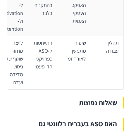
האפקט
בהתקנות
ל-
העסקי
בלבד
activation
האמיתי
ול-
retention
תהליך
שיפור
התייחסות
לייצר
עבודה
מתמשך
ל-ASO
מחזור
לאורך זמן
כפרויקט
שוטף של
חד-פעמי
ניסוי,
מדידה
ועדכון
שאלות נפוצות
האם ASO בעברית רלוונטי גם