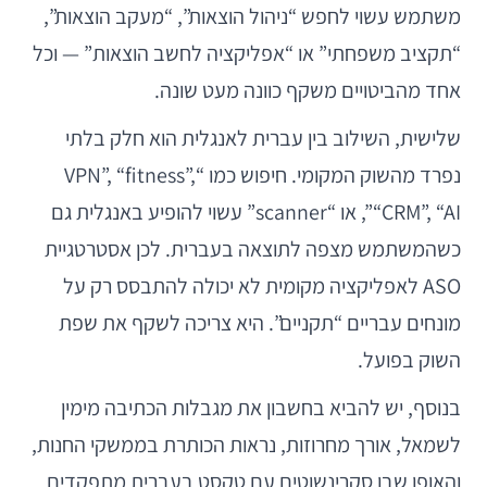
משתמש עשוי לחפש “ניהול הוצאות”, “מעקב הוצאות”,
“תקציב משפחתי” או “אפליקציה לחשב הוצאות” — וכל
אחד מהביטויים משקף כוונה מעט שונה.
שלישית, השילוב בין עברית לאנגלית הוא חלק בלתי
נפרד מהשוק המקומי. חיפוש כמו “VPN”, “fitness”,
“CRM”, “AI”, או “scanner” עשוי להופיע באנגלית גם
כשהמשתמש מצפה לתוצאה בעברית. לכן אסטרטגיית
ASO לאפליקציה מקומית לא יכולה להתבסס רק על
מונחים עבריים “תקניים”. היא צריכה לשקף את שפת
השוק בפועל.
בנוסף, יש להביא בחשבון את מגבלות הכתיבה מימין
לשמאל, אורך מחרוזות, נראות הכותרת בממשקי החנות,
והאופן שבו סקרינשוטים עם טקסט בעברית מתפקדים