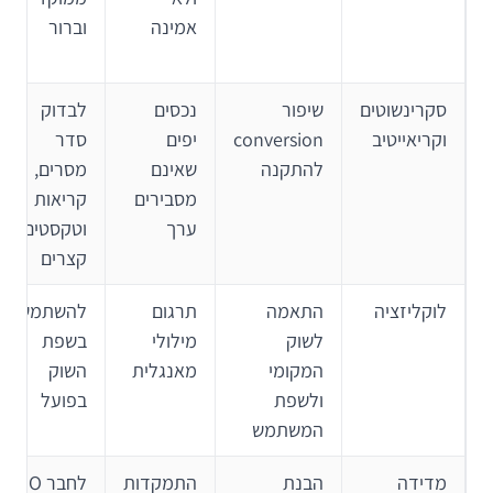
אמינה
וברור
סקרינשוטים
שיפור
נכסים
לבדוק
וקריאייטיב
conversion
יפים
סדר
להתקנה
שאינם
מסרים,
מסבירים
קריאות
ערך
וטקסטים
קצרים
לוקליזציה
התאמה
תרגום
להשתמש
לשוק
מילולי
בשפת
המקומי
מאנגלית
השוק
ולשפת
בפועל
המשתמש
מדידה
הבנת
התמקדות
לחבר ASO