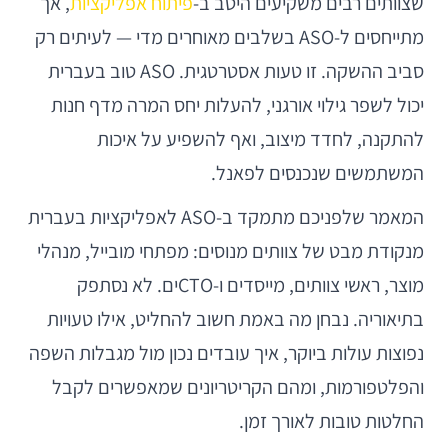
שצוותים רבים משקיעים היטב ב-
פיתוח אפליקציות
, אך
מתייחסים ל-ASO בשלבים מאוחרים מדי — לעיתים רק
סביב ההשקה. זו טעות אסטרטגית. ASO טוב בעברית
יכול לשפר גילוי אורגני, להעלות יחס המרה מדף חנות
להתקנה, לחדד מיצוב, ואף להשפיע על איכות
המשתמשים שנכנסים לפאנל.
המאמר שלפניכם מתמקד ב-ASO לאפליקציות בעברית
מנקודת מבט של צוותים מנוסים: מפתחי מובייל, מנהלי
מוצר, ראשי צוותים, מייסדים ו-CTOים. לא נסתפק
בתיאוריה. נבחן מה באמת חשוב להחליט, אילו טעויות
נפוצות עולות ביוקר, איך עובדים נכון מול מגבלות השפה
והפלטפורמות, ומהם הקריטריונים שמאפשרים לקבל
החלטות טובות לאורך זמן.