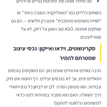
מה מייחד אותה מול פתרונות גנריים או ידניים.
ניסוחים כלליים כמו “האפליקציה הטובה ביותר” או
“חוויית משתמש מהפכנית” אינם רק חלשים — הם גם
שוחקים אמינות. ASO טוב נשען על דיוק, לא על
סופרלטיבים.
סקרינשוטים, וידאו ואייקון: נכסי עיצוב
שמטרתם להמיר
הרבה צוותים איכותיים טועים כאן: הם משקיעים בנכסים
ויזואליים יפים, אך לא בנכסים יעילים. דף החנות אינו תיק
עבודות. הוא ממשק המרה. לכן יש לבחון כל נכס ויזואלי
דרך השאלה: האם הוא מסביר במהירות למה כדאי
למשתמש הרלוונטי להתקין?