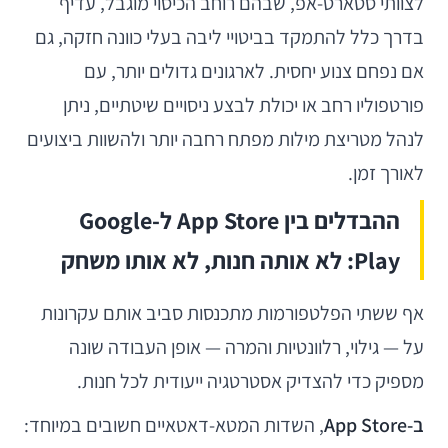
לצוותי סטארט-אפ, שבהם רוחב הכיסוי מוגבל, עדיף
בדרך כלל להתמקד בביטויי ליבה בעלי כוונה חזקה, גם
אם נפחם צנוע יחסית. לארגונים גדולים יותר, עם
פורטפוליו רחב או יכולת לבצע ניסויים שיטתיים, ניתן
לנהל מטריצת מילות מפתח רחבה יותר ולהשוות ביצועים
לאורך זמן.
ההבדלים בין App Store ל-Google
Play: לא אותה חנות, לא אותו משחק
אף ששתי הפלטפורמות מתכנסות סביב אותם עקרונות
על — גילוי, רלוונטיות והמרה — אופן העבודה שונה
מספיק כדי להצדיק אסטרטגיה ייעודית לכל חנות.
ב-App Store
, השדות המטא-דאטאיים חשובים במיוחד: