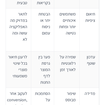
בקריאות
טבעית
תיאום
משתמשים
הבטחת
לתאר
ציפיות
איכותיים
יתר או
במדויק מה
יותר ופחות
ניסוח
האפליקציה
נטישה
עמום
עושה ומה
לא
עדכון
שמירה על
פער בין
לרענן תיאור
שוטף
רלוונטיות
גרסת
בכל שינוי
לאורך זמן
המוצר
מוצרי
לדף
משמעותי
החנות
מדידה
שיפור
הסתמכות
לעקוב אחר
מבוסס
על
conversion,