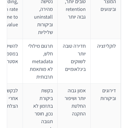
המוצר
טובים יותר,
נטישה
oarding,
וביצועים
retention
מהירה,
גבוה יותר
uninstall
time to
וביקורות
value
שליליות
לוקליזציה
חדירה טובה
תרגום מילולי
להשיק תח
יותר
חלש,
במספר שו
לשווקים
metadata
אסטרטגיי
בינלאומיים
לא מותאמת
תרבותית
דירוגים
אמון גבוה
בקשת
לבקש 
וביקורות
יותר ושיפור
ביקורת
אחרי רגעי
החלטת
בתזמון לא
הצלחה
התקנה
נכון, חוסר
תגובה