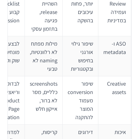
Review
יותר, פחות
השהיית
checklist
ועמידה
עיכובים
release,
קבוע ל-
במדיניות
בהשקה
פגיעה
bmission
בתזמון עסקי
ASO ו-
שיפור גילוי
מילות מפתח
לבצע מח
metadata
אורגני
לא רלוונטיות,
מונחים לפ
בחיפוש
naming לא
שוק וקהל 
ובקטגוריות
טבעי
Creative
שיפור
screenshots
לבדוק
assets
conversion
כלליים, מסר
וריאציות 
מעמוד
לא ברור,
Product
המוצר
אייקון חלש
Page
להתקנה
mization
איכות
דירוגים
קריסות,
למדוד