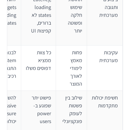
ותגובה
שימוש
loading
מערכתית
חלקה
states לא
loading
ופשוטה
ברורים,
states
יותר
קפיצות UI
עקיבות
פחות
כל צוות
לבנ
מערכתית
מאמץ
ממציא
m
לימודי
דפוסים משלו
התנהגות,
לאורך
רכיבים
המוצר
חשיפת יכולות
שילוב בין
פישוט יתר
להשתמש 
מתקדמות
פשטות
שפוגע ב-
gressive
לעומק
power
פונקציונלי
users
יכולות