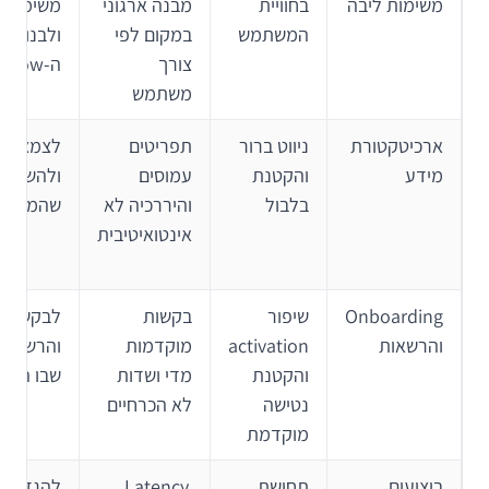
משימות ליבה
בחוויית
מבנה ארגוני
משימות מ
המשתמש
במקום לפי
ולבנות ס
צורך
ה-flow
משתמש
ארכיטקטורת
ניווט ברור
תפריטים
לצמצם שכ
מידע
והקטנת
עמוסים
ולהשתמש
בלבול
והיררכיה לא
שהמשתמ
אינטואיטיבית
Onboarding
שיפור
בקשות
לבקש מי
והרשאות
activation
מוקדמות
והרשאות
והקטנת
מדי ושדות
שבו הם נ
נטישה
לא הכרחיים
מוקדמת
ביצועים
תחושת
Latency,
ל