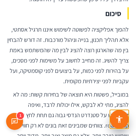
סיכום
להפוך אפליקציה לפשוטה לשימוש איננו תרגיל אסתטי,
אלא תהליך תכנון, בנייה וניהול מורכבות. זה דורש להבחין
בין מה שהארגון רוצה להציג לבין מה שהמשתמש באמת
צריך להשיג. זה מחייב לחשוב על משימות לפני מסכים,
על בהירות לפני כמות, על ביצועים לפני קוסמטיקה, ועל
עקביות לפני יצירתיות מקומית.
במובייל, פשטות היא תוצאה של בחירות קשות: מה לא
להציג, מתי לא לבקש, אילו יכולות לרבד, ואיפה
להתעקש על סטנדרט הנדסי גבוה גם תחת לחץ של
1
roadmap. צוותים שמבינים זאת בונים לא רק חוויית
שימוש טובה יותר, אלא גם מוצר יציב יותר, מדיד יותר,