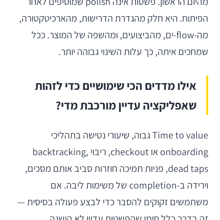
מהיום הראשון. פשטות אינה polish שמוסיפים לאחר
הפיתוח. היא חלק מהגדרת הדרישות, מהארכיטקטורה,
מה-flow-ים, מהביצועים, ומהשפה של המוצר. ככל
שמחכים איתה, כך עלות השינוי גבוהה יותר.
אילו מדדים הכי שימושיים כדי לזהות
שאפליקציה עדיין מורכבת מדי?
Time to value גבוה, שיעורי נטישה בתהליכי
onboarding או checkout, ריבוי backtracking,
dead taps, פניות תמיכה חוזרות סביב אותם מסכים,
וירידה ב-completion של משימות ליבה. אם
משתמשים זקוקים להסבר כדי לבצע פעולה בסיסית —
זה בדרך כלל סימן שהפשטות עדיין לא הושגה.