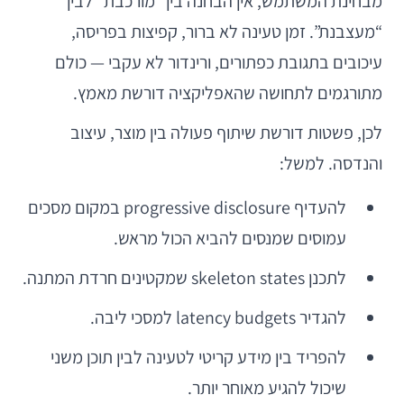
מבחינת המשתמש, אין הבחנה בין “מורכבת” לבין
“מעצבנת”. זמן טעינה לא ברור, קפיצות בפריסה,
עיכובים בתגובת כפתורים, ורינדור לא עקבי — כולם
מתורגמים לתחושה שהאפליקציה דורשת מאמץ.
לכן, פשטות דורשת שיתוף פעולה בין מוצר, עיצוב
והנדסה. למשל:
להעדיף progressive disclosure במקום מסכים
עמוסים שמנסים להביא הכול מראש.
לתכנן skeleton states שמקטינים חרדת המתנה.
להגדיר latency budgets למסכי ליבה.
להפריד בין מידע קריטי לטעינה לבין תוכן משני
שיכול להגיע מאוחר יותר.