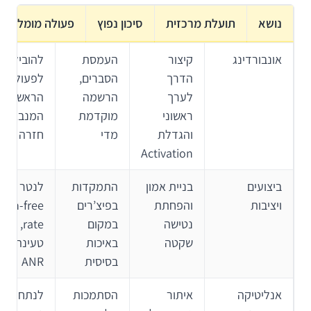
נושא
תועלת מרכזית
סיכון נפוץ
פעולה מומלצת
אונבורדינג
קיצור
העמסת
להוביל
הדרך
הסברים,
לפעולה
לערך
הרשמה
הראשונה
ראשוני
מוקדמת
המנבאת
והגדלת
מדי
חזרה
Activation
ביצועים
בניית אמון
התמקדות
לנטר
ויציבות
והפחתת
בפיצ’רים
rash-free
נטישה
במקום
rate, זמנ
שקטה
באיכות
טעינה ו-
בסיסית
ANR
אנליטיקה
איתור
הסתמכות
לנתח לפי