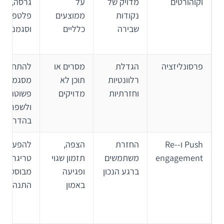
וקוהורטים
מדויק של
על
גרסה, ערו
נקודות
ממוצעים
פלטפורמ
שבירה
כלליים
וסגמנט
פרסונליזציה
הגדלת
מסרים או
להתחיל
רלוונטיות
תוכן לא
מסגמנטצי
וחזרתיות
מדויקים
פשוטה
ולשפר
בהדרגה
Push ו-Re-
החזרת
הצפה,
להפעיל
engagement
משתמשים
תזמון שגוי
טריגרים
ברגע הנכון
ופגיעה
מבוססי
באמון
התנהגות