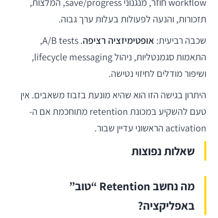
workflow חוזר, מנגנוני save/progress, המלצות,
תזכורות, והנעה לפעולות בעלות ערך גבוה.
שכבה רביעית:
אופטימיזציה רציפה
. A/B tests,
התאמות סגמנטליות, ניהול lifecycle messaging,
ושיפור מודלים לחיזוי נטישה.
היתרון בגישה הזו הוא שהיא מונעת בזבוז משאבים. אין
טעם להשקיע במכונת retention מתוחכמת אם ה-
activation הראשוני עדיין שבור.
שאלות נפוצות
מה נחשב Retention “טוב”
באפליקציה?