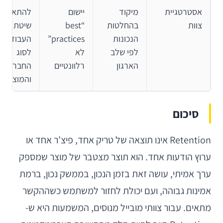
אסטרטגיית
מיקוד
יישום
להתאים א
צוות
בהחלטות
“best
שיטת
הנכונות
practices”
העבודה
לפי שלב
לא
לסוג
הארגון
רלוונטיים
החברה
והמוצר
סיכום
Retention אינו תוצאה של טריק אחד, פיצ’ר אחד או
ערוץ הודעות אחד. הוא תוצר מצטבר של מוצר שמספק
ערך אמיתי, עושה זאת בזמן הנכון, בממשק נכון, ברמת
אמינות גבוהה, ועם יכולת לחזור למשתמש כשההקשר
מתאים. עבור צוותי מובייל מנוסים, המשמעות היא ש-