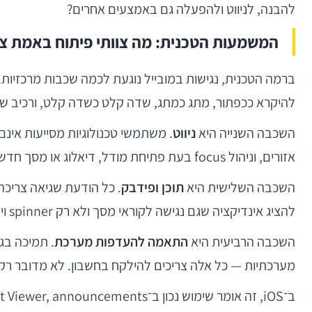
להבנה, לניווט ולהפעלה גם באמצעים אחרים?
המשמעות הטכנית: מה צוותי פיתוח באמת צר
ברמה הטכנית, נגישות במובייל נוגעת לכמה שכבות מרכזיות
להיקרא ככפתור, מתג כמתג, שדה קלט כשדה קלט, ורכיב שני
השכבה השנייה היא
ניווט
אזורים, וניהול focus בעת פתיחת מודל, דיאלוג או מסך חדש — הם קריטיים.
השכבה השלישית היא
תוכן ופידבק
. כל הודעת שגיאה צריכה 
להציג אינדיקציה שגם נגישה לקוראי מסך ולא רק spinner ויזואלי.
השכבה הרביעית היא
התאמה להעדפות מערכת
מערכתיות — כל אלה צריכים להילקח בחשבון. לא מדובר רק ב”לתמוך”, אלא לוודא שה־layout לא קורס