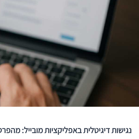
נגישות דיגיטלית באפליקציות מובייל: מהפרט הקטן ב־UI ועד החלטה א