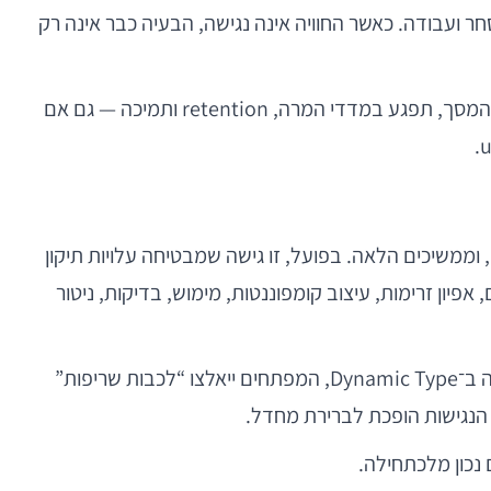
ר ועבודה. כאשר החוויה אינה נגישה, הבעיה כבר אינה רק
יש כאן גם זווית עסקית מובהקת. אפליקציה שמייצרת friction באונבורדינג, ברכישה, בזיהוי הודעות שגיאה או בהבנת מבנה המסך, תפגע במדדי המרה, retention ותמיכה — גם אם
אחת הטעויות הנפוצות בצוותים היא להתייחס לנגישות כאל שלב QA סופי: בודקים עם screen reader, מתקנים כמה labels, וממשיכים הלאה. בפועל, זו גישה שמבטיחה עלויות תיקון
ון זרימות, עיצוב קומפוננטות, מימוש, בדיקות, ניטור
לדוגמה, אם מערכת העיצוב אינה מגדירה מראש יחסי ניגודיות, מצבי focus, היררכיית כותרות, אזורי לחיצה מינימליים, ותמיכה ב־Dynamic Type, המפתחים ייאלצו “לכבות שריפות”
 נכון מלכתחילה.