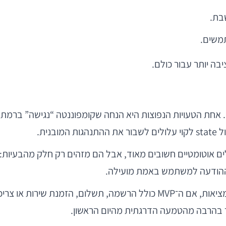
בת.
תמשים.
בה יותר עבור כולם.
סים. אחת הטעויות הנפוצות היא הנחה שקומפוננטה “נגישה” ב
אם ההודעה למשתמש באמת מועילה.
עוד טעות נפוצה היא לדחות את הנושא ל־“אחרי ה־MVP”. במציאות, אם ה־MVP כול