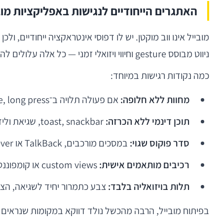
האתגרים הייחודיים לנגישות באפליקציות מוב
ניווט מבוסס gesture וחיווי ויזואלי זמני — כל אלה עלולים להיות נוחים למשתמש אחד ובלתי נגישים לאחר.
כמה נקודות רגישות במיוחד:
מחוות ללא חלופה:
אם פעולה תלויה ב־swipe, long press או drag and drop ללא כפתור חלופי, חלק מהמשתמשים לא יצליחו לבצע אותה.
תוכן דינמי ללא הכרזה:
toast, snackbar, שגיאת ולידציה או שינוי מסך שאינם נחשפים נכון לטכנולוגיות מסייעות — פשוט “נעלמים” עבור משתמשי screen reader.
סדר פוקוס שגוי:
במסכים מורכבים, TalkBack או VoiceOver עלולים לעבור בין רכיבים בסדר לא אינטואיטיבי ולשבור את הזרימה.
רכיבים מותאמים אישית:
custom views או קומפוננטות cross-platform לעיתים נראים מצוין, אך חסרים semantics, states ופעולות נגישות.
תלות בויזואליה בלבד:
צבע כתמרור יחיד לשגיאה, הצל
בפיתוח מובייל, הרבה מהכשל נולד דווקא במקומות שנראים “