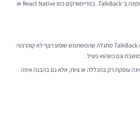
ב־Android, זה כולל ContentDescription, accessibility pane titles, live regions, roles, traversal order ותמיכה תקינה ב־TalkBack. בפריימוורקים כמו React Native או
ניקח תרחיש נפוץ: מסך checkout באפליקציית מסחר. העיצוב נקי, הכפתורים ברורים, והאנימציות חלקות. אבל בבדיקה עם TalkBack מתגלה שהמשתמש שומע רצף לא קוהרנטי:
ינה עוסקת רק בהכללה או ציות, אלא גם בהבנה איפה