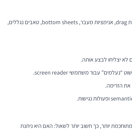
מובייל אינו ווב מוקטן. יש לו דפוסי אינטראקציה ייחודיים, ולכן גם אתגרי הנגישות שונים. מחוות מורכבות, אינטראקציות מבוססות drag, אנימציות מעבר, bottom sheets, טאבים נגללים,
תוחכמת יותר, כך חשוב יותר לשאול: האם היא ניתנת