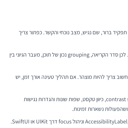
 תפקיד ברור, שם נגיש, מצב נוכחי והקשר. כפתור צריך
. משתמשי טכנולוגיות מסייעות אינם “רואים” את המסך כמו שאר המשתמשים; הם חווים אותו כרצף. לכן סדר הקריאה, grouping נכון של תוכן, מעבר הגיוני בין
חשוב צריך להיות מוצהר. אם תהליך טעינה אורך זמן, יש
. תמיכה בגדלי טקסט דינמיים, contrast settings, reduced motion, dark mode, כיוון טקסט, שפות שונות והגדרות נגישות
ב־iOS, זה אומר שימוש נכון ב־AccessibilityLabel, AccessibilityHint, Traits, Dynamic Type, Large Content Viewer, announcements וניהול focus דרך UIKit או SwiftUI.