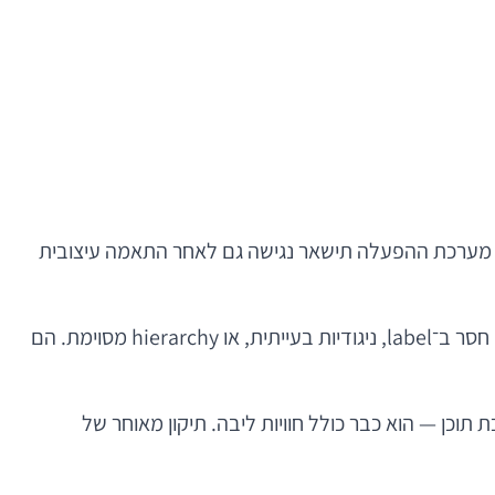
רמת מערכת ההפעלה תישאר נגישה גם לאחר התאמה עיצובית
טעות נוספת היא להסתמך אך ורק על בדיקות אוטומטיות. כלים אוטומטיים חשובים מאוד, אבל הם מזהים רק חלק מהבעיות: חסר ב־label, ניגודיות בעייתית, או hierarchy מסוימת. הם
ל הרשמה, תשלום, הזמנת שירות או צריכת תוכן — הוא כבר כולל חוויות ליבה. תיקון מאוחר של