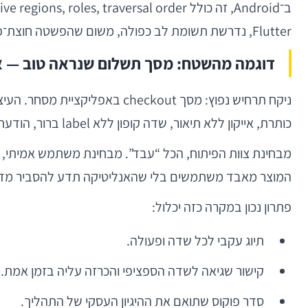
Flutter, נדרשת תשומת לב כפולה, משום שהפשטה חוצת־פלטפורמות עלולה להסתיר פערי פלטפורמה מהותיים.
דוגמה מהשטח: מסך תשלום שנראה טוב — א
כותרת, אייקון ללא תיאור, שדה קופון ללא label ברור, הודעת שגיאה שלא מוכרזת, וכפתור “המשך” שנשמע זהה גם כשהוא מושבת וגם כשהוא פעיל.
מבחינת צוות הפיתוח, הכל “עבד”. מבחינת משתמש אמיתי, ה
המוצר מאבד משתמשים בלי שהאנליטיקה תדע להסביר מדו
פתרון נכון במקרה כזה יכלול:
תיוג עקבי לכל שדה ופעולה.
קישור שגיאה לשדה הספציפי והכרזה עליה בזמן אמת.
סדר פוקוס שתואם את ההיגיון העסקי של התהליך.