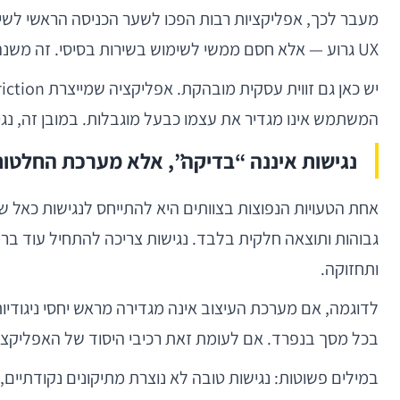
מעבר לכך, אפליקציות רבות הפכו לשער הכניסה הראשי לשירו
UX גרוע — אלא חסם ממשי לשימוש בשירות בסיסי. זה משנה את רף האחריות של צוותי המוצר וההנדסה.
המשתמש אינו מגדיר את עצמו כבעל מוגבלות. במובן זה, נגישות 
נגישות איננה “בדיקה”, אלא מערכת החלטות 
גבוהות ותוצאה חלקית בלבד. נגישות צריכה להתחיל עוד ברמ
ותחזוקה.
בכל מסך בנפרד. אם לעומת זאת רכיבי היסוד של האפליקציה נבנים מראש עם תאימות ל־VoiceOver ול
במילים פשוטות: נגישות טובה לא נוצרת מתיקונים נקודתיים, 