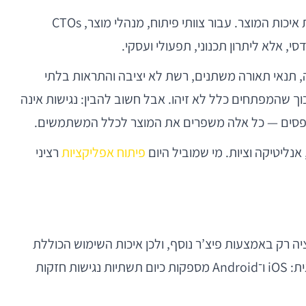
בעולם המובייל של 2026, נגישות דיגיטלית כבר אינה שכבת “שיפור” שנוספת בסוף הספרינט, אלא חלק בלתי נפרד מהגדרת איכות המוצר. עבור צוותי פיתוח, מנהלי מוצר, CTOs
 אלא ליתרון תכנוני, תפעולי ועסקי.
ה, תנאי תאורה משתנים, רשת לא יציבה והתראות בלתי
וך שהמפתחים כלל לא זיהו. אבל חשוב להבין: נגישות אינה
ן של טפסים — כל אלה משפרים את המוצר לכלל המשתמשים.
פיתוח אפליקציות
רציני
ה רק באמצעות פיצ’ר נוסף, ולכן איכות השימוש הכוללת
הופכת לפרמטר מכריע. השנייה היא רגולציה, תקינה וסיכון משפטי, שהולכים ומתרחבים בשווקים רבים. השלישית היא טכנולוגית: iOS ו־Android מספקות כיום תשתיות נגישות חזקות