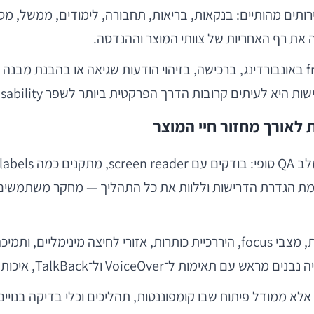
תים מהותיים: בנקאות, בריאות, תחבורה, לימודים, ממשל, מסח
היא לעיתים קרובות הדרך הפרקטית ביותר לשפר usability.
לאורך מחזור חיי המוצר
ת הגדרת הדרישות וללוות את כל התהליך — מחקר משתמשים, אפי
־TalkBack, איכות הנגישות הופכת לברירת מחדל.
אלא ממודל פיתוח שבו קומפוננטות, תהליכים וכלי בדיקה בנויים