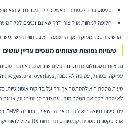
סטטוס ברור לכפתור הראשי, כולל הסבר מדוע הוא מוש
חלופה למחוות או קיצורי דרך שאינם זמינים לכל המש
זהו שיפור טכני ממוקד, אך התוצאה היא גם חוויית משתמש יצי
טעויות נפוצות שצוותים מנוסים עדיין עושים
גם צוותים טכנולוגיים חזקים נופלים שוב ושוב באותם דפו
עמוקה. בפועל, עטיפה לא נכונה, gestural overlays או ניהול state לקוי עלולים לשבור את ההתנהגות המובנית.
לא יספרו לכם אם המסך מובן, אם סדר הניווט הגיוני, או 
ארכיטקטורת מסכים, קומפוננטות והנחות UX עלול להיות יקר בהרבה מהטמעה הדרגתית מהיום הראשון.