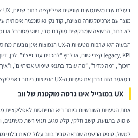
בע
לא ברור, הרשאה שמבקשים מוקדם מדי, ניווט מסורבל או זמני טעינה מבלבלים — 
הבעיה היא שרבות מטעויות ה-UX ה
חיכוך”, “מה מדיד”, “מה עובד בתנאי שימוש אמיתיים”, ו”איך
במאמר הזה נבחן את טעויות ה-UX הנפוצות ביותר באפליקציות מובייל, מדוע הן ממשיכות לחזור גם בצוותים מנוסים, ואיך לזהות, לתעדף ולתקן אותן בצורה מעשית.
UX במובייל אינו גרסה מוקטנת של ווב
אחת הטעויות השורשיות ביותר היא התייחסות לאפליקציית מוב
שימוש בתנועה, קשב חלקי, קלט מגע, תנאי רשת משתנים, והרבה פחות סבלנות. לכן, UX נכון במובייל אינו ת