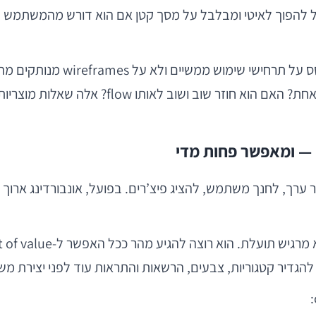
מכאן נובע עיקרון חשוב: החלטו
ר ערך, לחנך משתמש, להציג פיצ’רים. בפועל, אונבורדינג ארוך 
 להגדיר קטגוריות, צבעים, הרשאות והתראות עוד לפני יצירת 