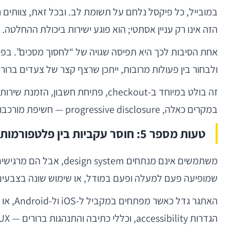
הזה אינו רק עניין אסתטי; הוא פוגע ישירות ביכולת ההחלטה.
אחת הסיבות לכך היא תפיסה שגויה של “לחסוך מסכים”. בפו
ולבחור בין פעולות מרובות, ייתכן שרצף קצר של צעדים ברורי
זה בולט במיוחד ב-checkout, פתיח
במקרים כאלה, progressive disclosure — חשיפת מורכבות בהדרגה — היא בחירה UX-ית טובה יותר, גם אם היא דורשת עוד שלב או שניים.
טעות מספר 5: חוסר עקביות בין פלטפורמות, רכיבים ומצבים
שמופיעה פעם למעלה ופעם במודל, או שימוש שונה בצבעים ו
הגדרות accessibility, וכללי כתיבה והתנהגות ברורים — UX הופך לאוסף החלטות מקומיות.