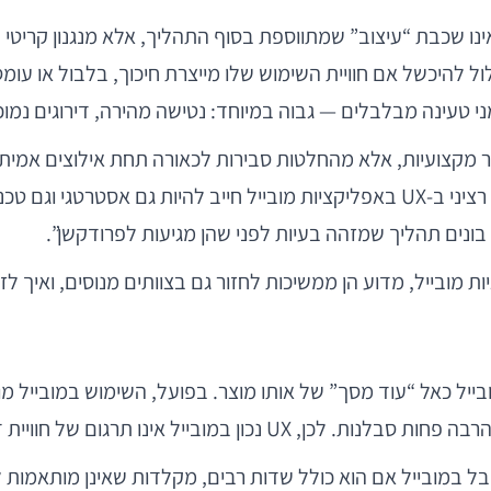
ולם שבו משתמשים שופטים אפליקציה בתוך שניות, UX אינו שכבת “עיצוב” שמתווספת בסוף התה
גבוה במיוחד: נטישה מהירה, דירוגים נמוכים, פגיעה ב-LTV, ועלויות רכישה שלא מ
נפוצות אינן נובעות מחוסר מקצועיות, אלא מהחלטות סבירות לכאורה תחת אילו
legacy, KPI קצרי טווח, או לחץ “להכניס עוד פיצ’ר”. לכן, דיון רציני ב-UX באפליקציו
 בונים תהליך שמזהה בעיות לפני שהן מגיעות לפרודקשן”.
ייל כאל “עוד מסך” של אותו מוצר. בפועל, השימוש במובייל מו
רגום של חוויית דסקטופ, אלא תכנון ייעודי.