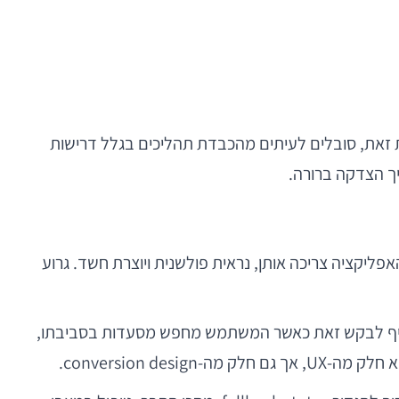
תים להעמיס מסרים שיווקיים במסכי פתיחה, מתוך רצון “לספר את הסיפור”. צוותי enterprise, לעומת זאת, סובלים לעיתים מהכבדת תהליכים בגלל דרישות
יקציה צריכה אותן, נראית פולשנית ויוצרת חשד. גרוע
, עדיף לבקש זאת כאשר המשתמש מחפש מסעדות בסביבתו,
conversion .