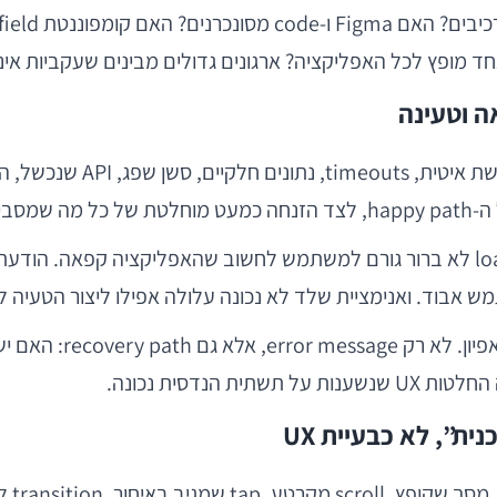
במצגות מוצר, הכול עובד. ב
זה המקום שבו חוויית המשתמש באמת נבחנת. loading state לא ברור גורם למשתמש לחשוב 
משתמש