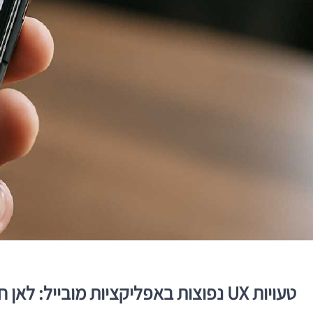
טעויות UX נפוצות באפליקציות מובייל: לאן חוויית המשתמש נשברת — ואיך צוותים טובים מונעים זאת מראש