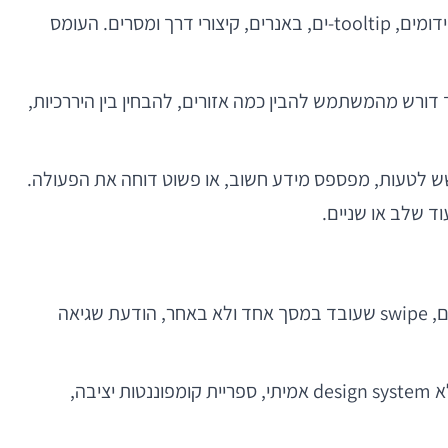
במובייל, כל פיקסל נלחם על תשומת לב. ובכל זאת, צוותים רבים דוחסים למסך יחיד יותר מדי תוכן, פקדים, מצבי מערכת, קידומים, tooltip-ים, באנרים, קיצורי דרך ומסרים. העומס
דורש מהמשתמש להבין כמה אזורים, להבחין בין היררכיות,
 המשתמש חושש לטעות, מפספס מידע חשוב, או פשוט דוחה את הפעולה.
משתמשים אינם מנתחים design system, אבל הם מרגישים מיד כשמשהו “לא עקבי”. כפתור עיקרי שנראה אחרת בין מסכים, swipe שעובד במסך אחד ולא באחר, הודעת שגיאה
האתגר גדל כאשר מפתחים במקביל ל-iOS ול-Android, או כאשר יש כמה squads שמחזיקים אזורים שונים באפליקציה. ללא design system אמיתי, ספריית קומפוננטות יציבה,