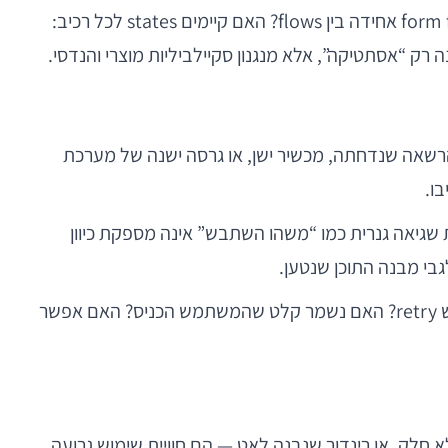
כאן נכנסים גם שיקולים טכניים: האם יש source of truth לרכיבים? האם Figma ו-code מסונכרנים? האם קומפוננטת form field אחידה בין flows? האם קיימים states לכל רכיב:
מציאות, משתמשים נתקלים ברשת איטית, timeouts, נתונים חלקיים, סשן שפג, API שנכשל, הרשאה שנדחתה, מכשיר ישן, או גרסה ישנה של מערכת
שהאפליקציה קפאה. הודעת שגיאה גנרית כמו “משהו השתבש” אינה מספקת כיוון
צוותים בוגרים מגדירים UX למצבי ביניים וקצה כבר בשלב האפיון. לא רק error message, אלא גם recovery path: האם יש retry? האם נשמר קלט שהמשתמש הכניס? האם אפשר
ים לא מפרידים בין “ממשק” ל”ביצועים”. מבחינתם, מסך שקופץ, scroll מקרטע, tap שמגיב באיחור, transition לא חלק, או רינדור שנבנה לאט — הם חוויית שימוש גרועה.