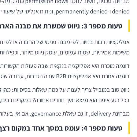
denied ו-permanently denied, וניתוח אנליטי של שיעורי אישור לפי פלטפורמה וגרסת OS.
טעות מספר 3: ניווט שמשרת את מבנה הארגון, לא את המשתמש
משימות אמיתיות, שמות עמומים, עומק ניווט מיותר, וכפילויות 
דוגמה מוכרת היא אפליקציה בנקאית שבה פעולות הקשורות ל
דוגמה אחרת היא אפליקציית B2B שבה הגדרות, עבודה שוטפת, התראות ודוחות מעורבבים תחת תפריט hamburger עמוס, משום שכל צוות דחף פנימה את הפיצ’ר שלו.
בכל רגע איפה הוא נמצא ואיך חוזרים אחורה? במקרים רבים, 
מבחינת delivery, זו גם שאלת governance. אם אין בעלות ברורה על הניווט הכולל, כל צוות יאופטם את הפינה שלו, והאפליקציה תתנהג כאוסף flows ולא כמוצר אחד.
טעות מספר 4: עומס במסך אחד במקום רצף החלטות נכון