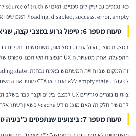
loading, disabled, success, error, empty? האם שינוי אחד מופץ לכל האפליקציה? ארגונים גדולים מבינים שעקביות אינה רק “אסתטיקה”, אלא מנגנון סקיילביליות מוצרי והנדסי.
טעות מספר 6: טיפול גרוע במצבי קצה, שגיאה וטעינה
ההפעלה. אחת מטעויות ה-UX הנפוצות היא תכנון מפורט של ה-happy path, לצד הזנחה כמעט מוחלטת של כל מה שמסביבו.
לפעולה. empty state ללא הסבר או CTA מותיר את המשתמש אבוד. ואנימציית שלד לא נכונה עלולה אפילו ליצור הטעיה לגבי מבנה התוכן שנטען.
להמשיך חלקית? האם מוצג מידע cache-י כשאין רשת? אלה החלטות UX שנשענות על תשתית הנדסית נכונה.
טעות מספר 7: ביצועים שנתפסים כ”בעיה טכנית”, לא כבעיית UX