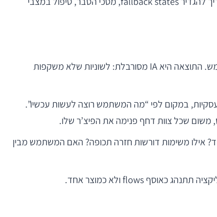
מבחינה טכנית, חשוב לתכנן permission flows כחלק מה-state machine של המוצר, ולא כ-popup “שנוסיף אחר כך”. צריך להגדיר fallback states, מסכי הסבר, טיפול במצבי
אפליקציות רבות בנויות לפי מבנה פנימי של החברה או לפי חלוקת אחריות בין צוותים, במקום לפי המודל המנטלי של המשתמש. התוצאה היא IA מסורבלת: לשוניות שלא משקפות
 עסקיות, במקום לפי “מה המשתמש רוצה לעשות עכשיו”.
במובייל צריך לענות על כמה שאלות בסיסיות: מהן 3–5 הפעולות המרכזיות ביותר? מה צריך להיות נגיש תוך tap אחד? אילו משימות דורשות חזרה תכופה? האם המשתמש מבין