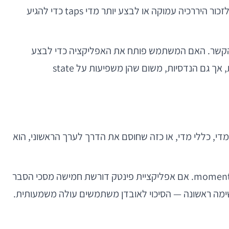
לא צפוי בין מסכים. גם מודל ניווט שעובד היטב בדסקטופ יכול להפוך לאיטי ומבלבל על מסך קטן אם הוא דורש מהמשתמש לזכור היררכיה עמוקה או לבצע יותר מדי taps כדי להגיע
ת UX במובייל חייבות להתבסס על תרחישי שימוש ממשיים ולא על wireframes מנותקים מהקשר. האם המשתמש פותח את האפליקציה כדי לבצע
פעולה מהירה? האם הוא תחת לחץ? האם הוא משתמש ביד אחת? האם הוא חוזר שוב ושוב לאותו flow? אלה שאלות מוצריות, אך גם הנדסיות, משום שהן משפיעות על state
מדי, כללי מדי, או כזה שחוסם את הדרך לערך הראשוני, הוא
במובייל, המשתמש אינו רוצה “ללמוד את המוצר” לפני שהוא מרגיש תועלת. הוא רוצה להגיע מהר ככל האפשר ל-moment of value. אם אפליקציית פינטק דורשת חמישה מסכי הסבר
משימה ראשונה — הסיכוי לאובדן משתמשים עולה משמעותית.