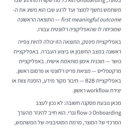
בפועל, Onboarding הוא כל מה שקורה מהרגע שבו
משתמש נחשף למוצר ועד לרגע שבו הוא משיג את ה-
first meaningful outcome
— התוצאה הראשונה
שמוכיחה לו שהאפליקציה רלוונטית עבורו.
באפליקציית פינטק, התוצאה הזו יכולה להיות צפייה
ראשונה במצב החשבון או ביצוע העברה. באפליקציית
כושר — תוכנית אימון מותאמת אישית. באפליקציית
מרקטפלייס — מציאת פריט רלוונטי או פרסום ראשון.
באפליקציית B2B — חיבור מקור מידע, הזמנת צוות או
יצירת workflow ראשון.
מכאן נובעת מסקנה חשובה: לא נכון לעצב
Onboarding כ-flow גנרי. הוא חייב להיגזר מהערך
המרכזי של המוצר, מרמת המוטיבציה של המשתמש,