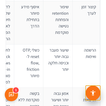
קיצור זמן
שיפור
איסוף מידע
לדחות
לערך
retention
מיותר
שלבים 
והפחתת
בתחילת
חיוניים
נטישה
הדרך
לאחר
מוקדמת
הפעול
הראשונ
הרשמה
שיעור מעבר
כשלי OTP,
לתכנן
ואימות
גבוה יותר
reset ל-
llback
וכניסה חלקה
flow,
ws
יותר
friction
sign-in
מיותר
מותאם
לפלטפ
1
בקשת
אמון גבוה
בקשה
לבקש
הרשאות
יותר ושיעור
מוקדמת ללא
ission