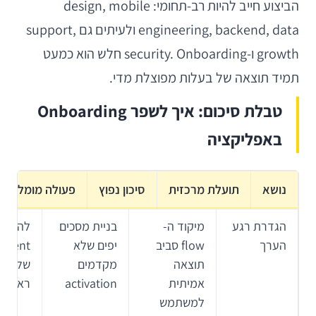
הביצוע חייב להיות רב-תחומי: design, mobile
engineering, backend, data ולעיתים גם support,
growth ו-security. Onboarding חלש הוא כמעט
תמיד תוצאה של בעלות מפוצלת מדי.
טבלת סיכום: איך לשפר Onboarding
באפליקציה
נושא
תועלת מרכזית
סיכון נפוץ
פעולה מומלצת
הגדרת רגע
מיקוד ה-
בניית מסכים
להגדיר
הערך
flow סביב
יפים שלא
t
תוצאה
מקדמים
של e
אמיתית
activation
ראשון
למשתמש