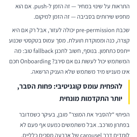
התראות על שינוי במחיר — זה הזמן ל-push. אם הוא
מחפש שירותים בסביבה — זה הזמן למיקום.
שכבת pre-permission יכולה לעזור, אבל רק אם היא
קצרה, כנה וממוקדת תועלת. מסך עמוס בטקסטי שכנוע
ייתפס כתחמון. בנוסף, חשוב לתכנן fallback טוב: מה
המשתמש יכול לעשות גם אם סירב? Onboarding חכם
אינו מעניש מיד משתמש שלא העניק הרשאה.
להפחית עומס קוגניטיבי: פחות הסבר,
יותר התקדמות מונחית
הפיתוי “להסביר את המוצר” מובן, בעיקר כשמדובר
בפתרון מורכב. אבל משתמשים כמעט אף פעם לא
לומדים דרך carousel של ארבעה מסכים כלליים.