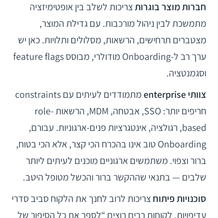
חברות מוצר בוגרות
צריכות לשלב בין אופטימיזציה
מתמשכת לבין ניהול מורכבות. עם גדילת המוצר,
מצטברים תרחישים, הרשאות, מסלולים ותלויות. כאן יש
ערך רב ל-Onboarding מודולרי, מבוסס feature flags
וסגמנטציה.
צוותי enterprise
מתמודדים לעיתים עם constraints
חריפים יותר: SSO, אבטחה, MDM, הרשאות role-
based, רגולציה, אינטגרציות פנים-ארגוניות. עבורם,
Onboarding טוב אינו בהכרח הכי קצר, אלא הכי בטוח,
ברור וצפוי. משתמשים ארגוניים מוכנים לעיתים ליותר
שלבים — בתנאי שההקשר ברור והכשל מטופל היטב.
סוכנויות פיתוח
צריכות לרוב לחנך את הלקוח סביב סדרי
עדיפויות. לקוחות רבים רוצים “לספר את כל הסיפור של