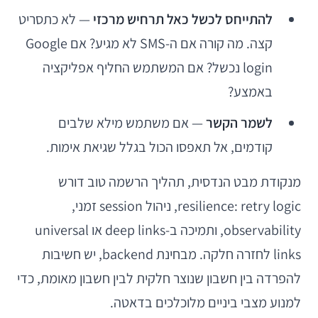
להתייחס לכשל כאל תרחיש מרכזי
— לא כתסריט
קצה. מה קורה אם ה-SMS לא מגיע? אם Google
login נכשל? אם המשתמש החליף אפליקציה
באמצע?
לשמר הקשר
— אם משתמש מילא שלבים
קודמים, אל תאפסו הכול בגלל שגיאת אימות.
מנקודת מבט הנדסית, תהליך הרשמה טוב דורש
resilience: retry logic, ניהול session זמני,
observability, ותמיכה ב-deep links או universal
links לחזרה חלקה. מבחינת backend, יש חשיבות
להפרדה בין חשבון שנוצר חלקית לבין חשבון מאומת, כדי
למנוע מצבי ביניים מלוכלכים בדאטה.