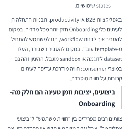
states שימושיים.
באפליקציות B2B או productivity, תבניות התחלה הן
לעיתים כלי Onboarding חזק יותר מכל מדריך. במקום
להסביר איך לבנות workflow, תנו למשתמש להתחיל
מ-template עובד. במקום להסביר דשבורד, העלו
dataset לדוגמה או sandbox מוגבל. ההיגיון זהה גם
במוצרי consumer: חוויה מודרכת עדיפה לעיתים
קרובות על חוויה מוסברת.
ביצועים, יציבות וזמן טעינה הם חלק מה-
Onboarding
צוותים רבים מפרידים בין “חוויית משתמש” ל”ביצועי
אפליקציה”, אבל עבור משתמש חדש אין הפרדה כזו. אם