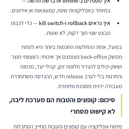
איך מטפלים ב-offline או ברשת חלשה
—
במיוחד באפליקציות שטח, קמעונאות או אירועים.
איך נראים rollback ו-kill switch
— כדי לכבות
מבצע שגוי תוך דקות, לא שעות.
בפועל, אחת ההחלטות החכמות ביותר היא לפתח
ממשק back-office מצומצם אך איכותי. כשצוותי מוצר
ושיווק יכולים להגדיר חלונות זמן, קהלי יעד, מכסות
והחרגות בלי לערב release חדש, ההנדסה משתחררת
מעבודה ידנית מסוכנת ומיותרת.
סיכום: קופונים והטבות הם מערכת ליבה,
לא קישוט מסחרי
פיתוח אפליקציה עם קופונים והטבות מחייב הסתכלות