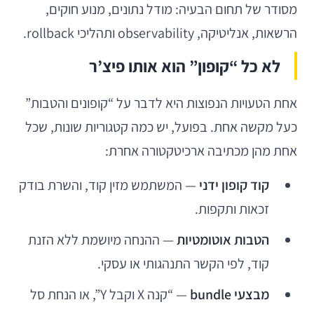
מסודר של תחום הבעיה: מודל נתונים, מנוע חוקים,
הרשאות, אנליטיקה, observability ותהליכי rollback.
לא כל “קופון” הוא אותו פיצ’ר
אחת הטעויות הנפוצות היא לדבר על “קופונים והטבות”
כעל מקשה אחת. בפועל, יש כמה קטגוריות שונות, שכל
אחת מהן מכתיבה ארכיטקטורה אחרת:
קוד קופון ידני
— המשתמש מזין קוד, והשרת בודק
זכאות ותקפות.
הטבות אוטומטיות
— ההנחה מיושמת ללא הזנת
קוד, לפי הקשר התנהגותי או עסקי.
מבצעי bundle
— “קנה X וקבל Y”, או הנחת סל