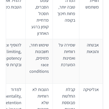
חוויית
המרה
עומס
להחיל אוטומט
משתמש
טובה יותר,
הסברים,
הטבות כשאפ
פחות חיכוך
תסכול
בקופה
מדחיית
קופון ברגע
האחרון
אבטחה
שמירה על
שימוש חוזר,
להוסיף rate
והונאות
רווחיות
חשבונות
limiting,
ואמינות
מזויפים,
dempotency
המערכת
race
ובקרות סיכון
conditions
אנליטיקה
קבלת
הטבות לא
למדוד
החלטות
רווחיות
rementality,
מבוססת
שלא
retention ו-