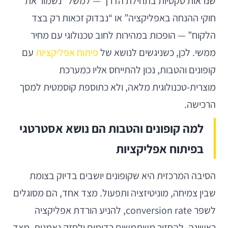
שנראות טקטיות בתחילת הדרך — למשל “נשמור את
חוקי ההנחה באפליקציה” או “נבדוק זכאות רק בצד
הלקוח” — הופכות במהירות לחוב טכנולוגי עם מחיר
ממשי. לכן, כשניגשים לנושא של
פיתוח אפליקציות
עם
קופונים והטבות, נכון להתייחס אליו כמערכת
מוצרית-טכנולוגית מלאה, ולא כתוספת קוסמטית למסך
הרכישה.
למה קופונים והטבות הם נושא אסטרטגי
בפיתוח אפליקציות
הסיבה המרכזית היא שקופונים יושבים בדיוק בצומת
שבין צמיחה, מוניטיזציה ותפעול. מצד אחד, הם מסוגלים
לשפר conversion rate, להניע הורדת אפליקציה
ראשונה, להחזיר משתמשים רדומים ולחזק נאמנות. מצד