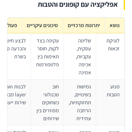
אפליקציה עם קופונים והטבות
נושא
יתרונות מרכזיים
סיכונים עיקריים
פעולה מ
לוגיקת
שליטה
עקיפה בצד
לבצע חישוב
זכאות
עסקית,
לקוח, חוסר
והכרעה סופית
עקביות,
תאימות בין
בשרת
אכיפה
פלטפורמות
אמינה
מנוע
גמישות
חוב
לבנות main
הטבות
בשינויים,
טכנולוגי
layer מבודד
תחזוקתיות,
כשחוקים
שירות ייעודי
הרחבה
מפוזרים בין
עתידית
שירותים