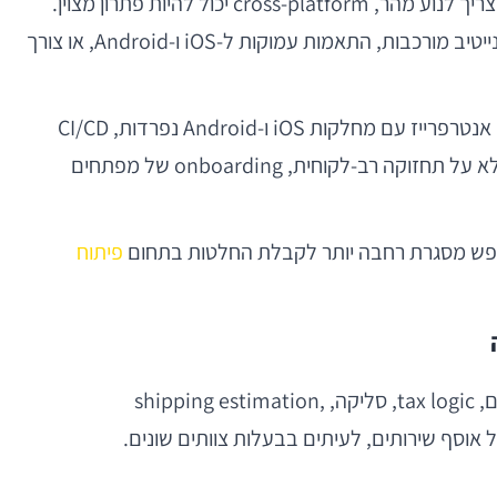
אם האפליקציה נשענת על חוויית קנייה סטנדרטית יחסית, עם אינטגרציות API ברורות, מסכים דומים בין פלטפורמות, וצוות שצריך לנוע מהר, cross-platform יכול להיות פתרון מצוין.
הוא מאפשר אחידות, מהירות פיתוח וחיסכון מסוים בעלויות. לעומת זאת, אם קיימות דרישות כבדות של ביצועים, אינטגרציות נייטיב מורכבות, התאמות עמוקות ל-iOS ו-Android, או צורך
גם כאן סוג הארגון משנה. סטארטאפ קטן עשוי להעדיף stack שמקצר time-to-market ומרכז את מרבית הידע בצוות אחד. אנטרפרייז עם מחלקות iOS ו-Android נפרדות, CI/CD
בוגר וסטנדרטים מחמירים, עשוי להפיק יותר ערך מהפרדה נייטיבית. סוכנות, מצידה, צריכה לחשוב לא רק על build ראשון אלא על תחזוקה רב-לקוחית, onboarding של מפתחים
פיתוח
מאחורי מסך מוצר בודד מסתתרת לעיתים שרשרת שלמה: מנוע חיפוש, שירות pricing, מערכת המלצות, ניהול מלאי, קופונים, tax logic, סליקה, shipping estimation,