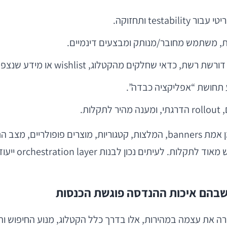
ר testability ותחזוקה.
ת, משתמש מחובר/מנותק ומבצעים דינמיים.
דאי שחלקים מהקטלוג, wishlist או מידע שנצפה יישמרו מקומית.
לות.
דוגמה נפוצה לכשל ארכיטקטוני: מסך עמוד הבית מושך בזמן אמת banners, המלצ
שבהם איכות ההנדסה פוגשת הכנסות
ה את עצמה במהירות, אלו בדרך כלל הקטלוג, מנוע החיפוש 