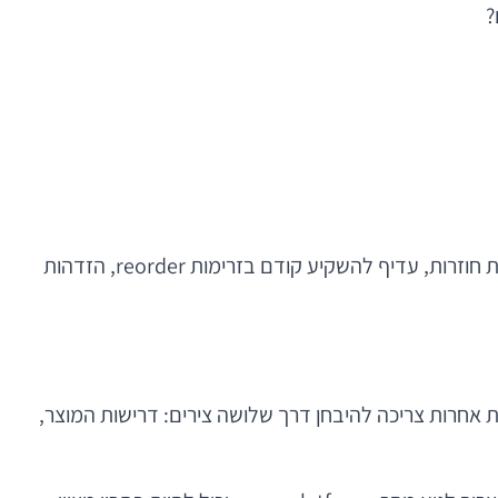
הערך של שלב זה הוא בהפיכת האפליקציה מממשק “יפה” למכונה עסקית מדידה. למשל, אם רוב ההכנסות מגיעות מרכישות חוזרות, עדיף להשקיע קודם בזרימות reorder, הזדהות
נוטה להפוך מהר מאוד לשיח אידאולוגי, אבל בפועל הבחירה בין Native, Flutter, React Native או גישות אחרות צריכה להיבחן דרך שלושה צירים: דרישות המוצר,