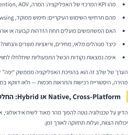
מהו KPI המרכזי של האפליקציה: המרה, retention, AOV, תדירות רכישה, CAC יעיל יותר, או שיעור משתמשים מזוהים?
מהם תרחישי השימוש העיקריים: חיפוש ממוקד, browsing, קנייה חוזרת, re-order מהיר, מבצעים, wishlist?
האם המשתמשים פועלים תחת הזדהות קבועה או אורח
כיצד מנוהלים מלאי, מחירים, וריאציות מוצרים והנחות?
איפה נמצאות נקודות הכשל התפעוליות שיחלחלו לחוויי
מהירה, היסטוריית רכישות והתראות חכמות — ולאו דווקא במ
Native, Cross-Platform או Hybrid: החלטה שמתחילה במוצר ומסתיימת בתחזוקה
יכולות הצוות, ועלות תחזוקה לאורך זמן.