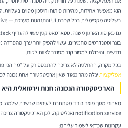
בשליטה מקסימלית בכל שכבת UI והתנהגות מערכת — Native עדיין נותן יתרון חשוב.
חדשים, והיכולת למסור קוד מסודר לצוות לקוח.
בכל מקרה, ההחלטה לא צריכה להתבסס רק על “מה הכי פופולרי”, אלא על fit אמיתי בין מוצר, צוות ואופק טכנולוגי. מי שמחפש מסגר
אפליקציות
יגלה מהר מאוד שאין ארכיטקטורה אחת נכונה לכו
הארכיטקטורה הנכונה: חנות וירטואלית היא
notification service ואנליטיקה. לכן הארכיטקטורה צריכה להניח מראש שהאפליקציה לא פועלת מול “שרת אחד”, אלא מול אוסף שירותים, לעיתים בבעלות צוותים שונים.
עקרונות שכדאי לשמור עליהם: