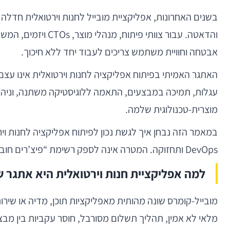
בשנים האחרונות, אפליקציית מובייל לחנות וירטואלית חדל
והדאטה. עבור צוו
אבטחה וחוויית משתמש צריכים לעבוד יחד ללא חיכוך.
האתגר האמיתי בפיתוח אפליקציה לחנות וירטואלית אינו עצ
מוצרית-טכנולוגית שלמה.
DevOps ותחזוקה. המטרה אינה לספק רשימת “פיצ’רים חובה”, אלא להציע מסגרת חשיבה מעשית לקבלת החלטות נכונות בעולם מובייל תחרותי, מהיר ועתיר אילוצים.
למה אפליקציית חנות וירטואלית היא אתגר ש
מובייל-קומרס שונה מהותית מאפליקציות תוכן, מדיה או שירו
מלאי לא אמין, תהליך תשלום מסורבל, חוסר עקביות בין מב