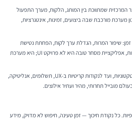
צר המרכזית שמתווכת בין המותג, הלקוח, מערך התפעול
 סליקה, אלא בתכנון מערכת מורכבת שבה ביצועים, זמינות, אינטגרציות,
 זמן: שיפור המרות, הגדלת ערך לקוח, הפחתת נטישת
עגלות, תמיכה במבצעים, התאמה ללוגיסטיקה משתנה, וניהול תשתית שיכולה לגדול מבלי להפוך לנטל הנדסי. במילים אחרות, אפליקציית מסחר טובה היא לא פרויקט UI; היא מערכת
במאמר הזה נבחן איך לגשת נכון לפיתוח אפליקציה לחנות וירטואלית: מהשאלות האסטרטגיות הראשונות, דרך החלטות ארכיטקטוניות, ועד לנקודות קריטיות ב-UX, תשלומים, אנליטיקה,
ת. כל נקודת חיכוך — זמן טעינה, חיפוש לא מדויק, מידע