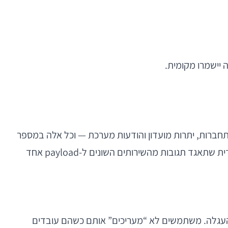
ות, קטגוריות, מוצרים פופולריים, מצב התחברות, יתרות מועדון והודעות מערכת — וכל אלה במספר
רב של קריאות. התוצאה היא home screen עמוס, איטי ורגיש מאוד לתקלות. לעיתים נכון לבנות orchestration layer ייעודית שתאגד תגובות מהשירותים השונים ל-payload אחד
והעגלה. משתמשים לא “מעריכים” אותם כשהם עובדים