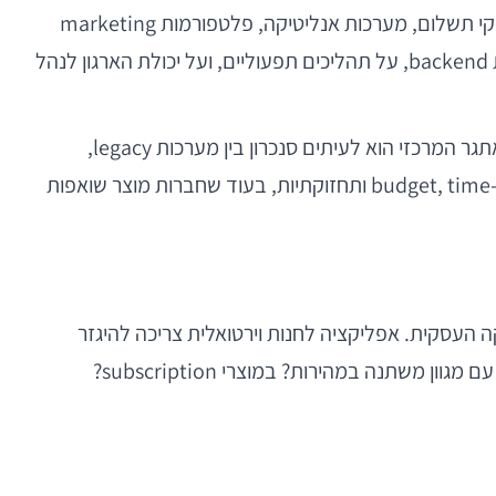
בנוסף, אפליקציית חנות וירטואלית תלויה באקוסיסטם שלם: ERP, מערכת מלאי, CRM, מנגנוני קופונים, שירותי משלוחים, ספקי תשלום, מערכות אנליטיקה, פלטפורמות marketing
automation, שירות לקוחות, ולעיתים גם marketplace או מערך זכיינים. לכן, כל החלטה במובייל משפיעה גם על מערכות backend, על תהליכים תפעוליים, ועל יכולת הארגון לנהל
בסטארטאפ צעיר, הדגש עשוי להיות על מהירות הגעה לשוק וולידציה מהירה של funnel. בארגון אנטרפרייז, לעומת זאת, האתגר המרכזי הוא לעיתים סנכרון בין מערכות legacy,
הרשאות, אבטחת מידע, ריבוי צוותים ועמידה בדרישות רגולציה. סוכנויות פיתוח נדרשות לעיתים קרובות לאזן בין budget, time-to-market ותחזוקתיות, בעוד שחברות מוצר שואפות
או רכיבי UI, לפני שהוגדרה בצורה מדויקת הלוגיקה העסקית. אפליקציה לחנות וירטואלית צריכה להיגזר
מהמודל המסחרי של העסק: האם מדובר בקטלוג רחב עם רכישות תדירות? במותג D2C עם emphasis על loyalty? בחנות עם מגוון משתנה במהירות? במוצרי subscription?