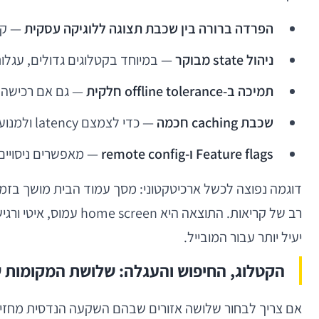
הפרדה ברורה בין שכבת תצוגה ללוגיקה עסקית
— קריטי עבו
ניהול state מבוקר
— במיוחד בקטלוגים גדולים, עגלו
תמיכה ב-offline tolerance חלקית
— גם אם רכישה דורשת רשת, כ
שכבת caching חכמה
— כדי לצמצם latency ולמנוע תחושת “אפליקציה כבדה”.
Feature flags ו-remote config
— מאפשרים ניסויים, rollout הדרגתי, ומענה מהיר לתק
יעיל יותר עבור המובייל.
הקטלוג, החיפוש והעגלה: שלושת המקומות 
אם צריך לבחור שלושה אזורים שבהם השקעה הנדסית מחזיר