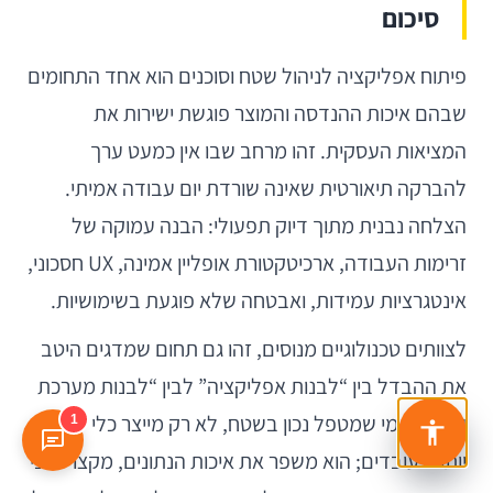
סיכום
פיתוח אפליקציה לניהול שטח וסוכנים הוא אחד התחומים
שבהם איכות ההנדסה והמוצר פוגשת ישירות את
המציאות העסקית. זהו מרחב שבו אין כמעט ערך
להברקה תיאורטית שאינה שורדת יום עבודה אמיתי.
הצלחה נבנית מתוך דיוק תפעולי: הבנה עמוקה של
זרימות העבודה, ארכיטקטורת אופליין אמינה, UX חסכוני,
אינטגרציות עמידות, ואבטחה שלא פוגעת בשימושיות.
לצוותים טכנולוגיים מנוסים, זהו גם תחום שמדגים היטב
את ההבדל בין “לבנות אפליקציה” לבין “לבנות מערכת
עבודה”. מי שמטפל נכון בשטח, לא רק מייצר כלי טוב
1
יותר לעובדים; הוא משפר את איכות הנתונים, מקצר זמני