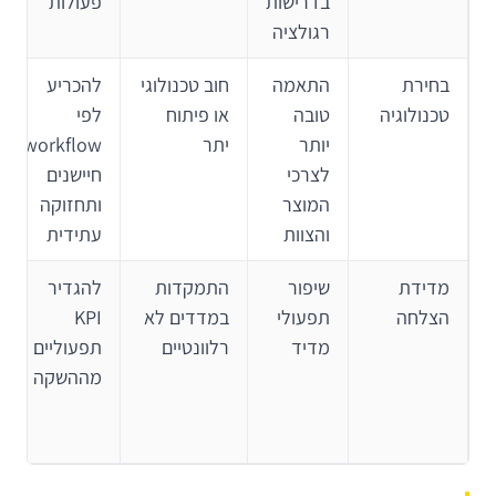
בדרישות
פעולות
רגולציה
בחירת
התאמה
חוב טכנולוגי
להכריע
טכנולוגיה
טובה
או פיתוח
לפי
יותר
יתר
workflow,
לצרכי
חיישנים
המוצר
ותחזוקה
והצוות
עתידית
מדידת
שיפור
התמקדות
להגדיר
הצלחה
תפעולי
במדדים לא
KPI
מדיד
רלוונטיים
תפעוליים
מההשקה