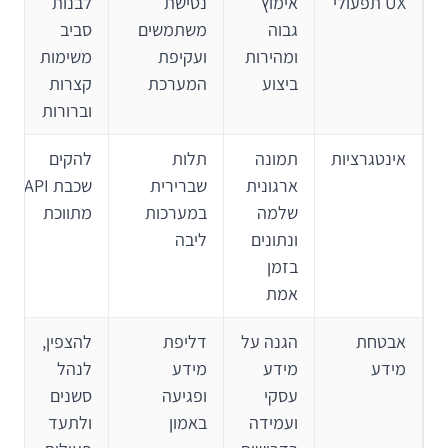
UX תפעולי
אימוץ
נטישת
לבנות
גבוה
משתמשים
סביב
ומהירות
ועקיפת
משימות
ביצוע
המערכת
קצרות
וברורות
אינטגרציות
תמונה
תלות
להקים
ארגונית
שברירית
שכבת API
שלמה
במערכות
מתווכת
ונתונים
ליבה
בזמן
אמת
אבטחת
הגנה על
דליפת
להצפין,
מידע
מידע
מידע
לנהל
עסקי
ופגיעה
סשנים
ועמידה
באמון
ולתעד