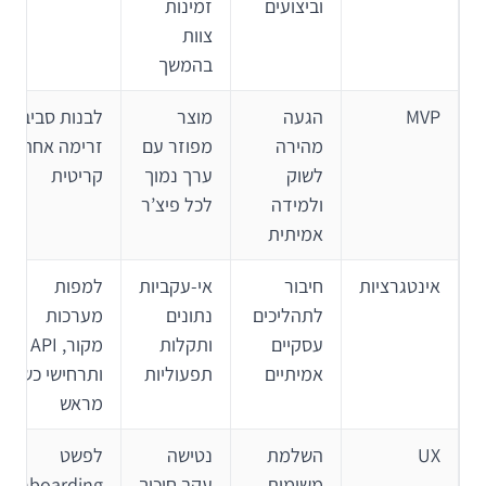
וביצועים
זמינות
צוות
בהמשך
MVP
הגעה
מוצר
לבנות סביב
מהירה
מפוזר עם
זרימה אחת
לשוק
ערך נמוך
קריטית
ולמידה
לכל פיצ’ר
אמיתית
אינטגרציות
חיבור
אי-עקביות
למפות
לתהליכים
נתונים
מערכות
עסקיים
ותקלות
מקור, API
אמיתיים
תפעוליות
ותרחישי כשל
מראש
UX
השלמת
נטישה
לפשט
משימות
עקב חיכוך
onboarding