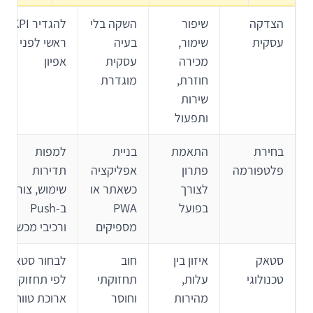
הצדקה
שיפור
השקה בלי
להגדיר KPI
עסקית
שימור,
בעיה
ראשי לפני
מכירה
עסקית
אפיון
חוזרת,
מוגדרת
שירות
ותפעול
בחירת
התאמת
בניית
למפות
פלטפורמה
פתרון
אפליקציה
תדירות
לצורך
כשאתר או
שימוש, צורך
בפועל
PWA
ב-Push
מספיקים
ורכיבי מכשיר
סטאק
איזון בין
חוב
לבחור סטאק
טכנולוגי
עלות,
תחזוקתי
לפי תחזוקה
מהירות
וחוסר
ארוכת טווח