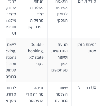
מודל תורים
התאמה
הנחות
להגדיר
אמיתית
פשטניות
ישויות,
לדומיין
שלא
משאבים,
העסקי
מחזיקות
אילוצים
בפרודקשן
וחריגים לפ
UI
זמינות בזמן
מניעת
Double
ליישם
אמת
התנגשויות
booking,
locking,
ושיפור
state לא
ervations
אמון
עקבי
ועדכוני
משתמשים
סטטוס
ברורים
UX במובייל
שיעור
זרימה
לבנות ow
השלמה
מהירה מדי
מדורג עם
גבוה עם
או עמוסה
מסך אישור