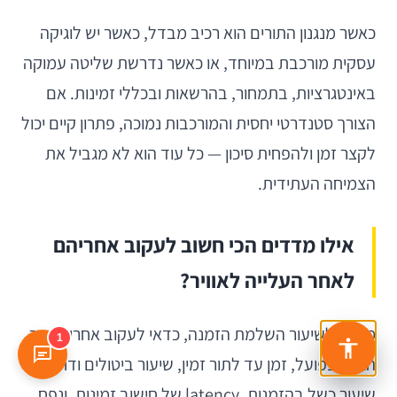
כאשר מנגנון התורים הוא רכיב מבדל, כאשר יש לוגיקה
עסקית מורכבת במיוחד, או כאשר נדרשת שליטה עמוקה
באינטגרציות, בתמחור, בהרשאות ובכללי זמינות. אם
הצורך סטנדרטי יחסית והמורכבות נמוכה, פתרון קיים יכול
לקצר זמן ולהפחית סיכון — כל עוד הוא לא מגביל את
הצמיחה העתידית.
אילו מדדים הכי חשוב לעקוב אחריהם
לאחר העלייה לאוויר?
מעבר לשיעור השלמת הזמנה, כדאי לעקוב אחרי שיעור
1
הגעה בפועל, זמן עד לתור זמין, שיעור ביטולים ודחיות,
שיעור כשל בהזמנות, latency של חישוב זמינות, ונפח