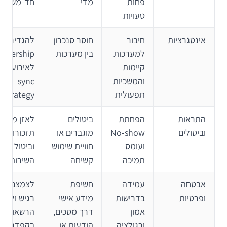
פחות
מדי
חד-משמעי
טעויות
אינטגרציות
חיבור
חוסר סנכרון
להגדיר
למערכות
בין מערכות
wnership
קיימות
לאירועים ו-
והמשכיות
sync
תפעולית
strategy
התראות
הפחתת
ביטולים
לאזן מדיני
וביטולים
No-show
מוגברים או
תזכורות
ועומס
חוויית שימוש
וביטול לפי 
תמיכה
קשיחה
השירות
אבטחה
עמידה
חשיפת
לצמצם מי
ופרטיות
בדרישות
מידע אישי
רגיש ולהפ
אמון
דרך מסכים,
הרשאות
ורגולציה
הודעות או
בקפדנות