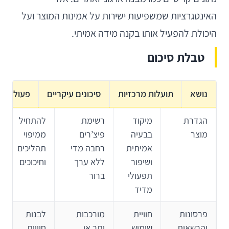
האינטגרציות שמשפיעות ישירות על אמינות המוצר ועל
היכולת להפעיל אותו בקנה מידה אמיתי.
טבלת סיכום
נושא
תועלות מרכזיות
סיכונים עיקריים
פעולה מ
הגדרת
מיקוד
רשימת
להתחיל
מוצר
בבעיה
פיצ’רים
ממיפוי
אמיתית
רחבה מדי
תהליכים
ושיפור
ללא ערך
וחיכוכים
תפעולי
ברור
מדיד
פרסונות
חוויית
מורכבות
לבנות
והרשאות
שימוש
יתר או
חוויות