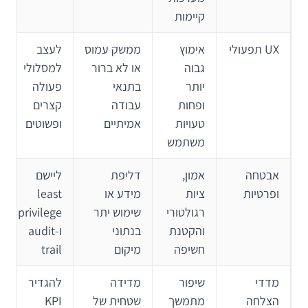
קיימות
UX תפעולי
אימוץ
ממשק עמוס
לעצב
גבוה
או לא ברור
למסלולי
יותר
בתנאי
פעולה
ופחות
עבודה
קצרים
טעויות
אמיתיים
ופשוטים
משתמש
אבטחה
אמון,
דליפת
ליישם
ופרטיות
ציות
מידע או
least
רגולטורי
שימוש יתר
privilege
והקטנת
בנתוני
ו-audit
חשיפה
מיקום
trail
מדדי
שיפור
מדידה
להגדיר
הצלחה
מתמשך
שטחית של
KPI