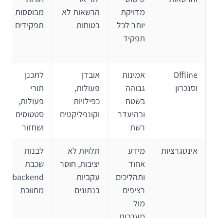
מדויקת
הרשאות לא
מבוססות
יותר לכל
בטוחות
תפקידים
תפקיד
Offline
אמינות
אובדן
לתכנן
וסנכרון
גבוהה
פעולות,
תורי
בשטח
כפילויות
פעולות,
ובהיעדר
וקונפליקטים
סטטוסים
רשת
ושחזור
אינטגרציות
מידע
תלויות לא
לבנות
אחוד
יציבות, חוסר
שכבת
ותהליכים
עקביות
backend
רציפים
בנתונים
מתווכת
מול
מערכות