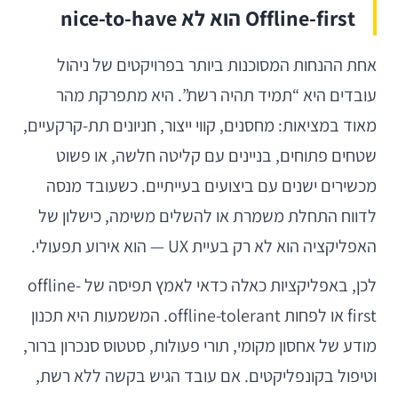
Offline-first הוא לא nice-to-have
אחת ההנחות המסוכנות ביותר בפרויקטים של ניהול
עובדים היא “תמיד תהיה רשת”. היא מתפרקת מהר
מאוד במציאות: מחסנים, קווי ייצור, חניונים תת-קרקעיים,
שטחים פתוחים, בניינים עם קליטה חלשה, או פשוט
מכשירים ישנים עם ביצועים בעייתיים. כשעובד מנסה
לדווח התחלת משמרת או להשלים משימה, כישלון של
האפליקציה הוא לא רק בעיית UX — הוא אירוע תפעולי.
לכן, באפליקציות כאלה כדאי לאמץ תפיסה של offline-
first או לפחות offline-tolerant. המשמעות היא תכנון
מודע של אחסון מקומי, תורי פעולות, סטטוס סנכרון ברור,
וטיפול בקונפליקטים. אם עובד הגיש בקשה ללא רשת,