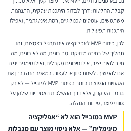
גם בארגונים גדולים, MVP אינו “מוצר קטן” אלא מנגנון
קבלת החלטות: דרך לבדוק היתכנות עסקית, התנהגות
משתמשים, עומסים טכנולוגיים, רמת אינטגרציה, ואפילו
היתכנות תפעולית.
לכן, פיתוח MVP לאפליקציה אינו תרגיל בצמצום. זהו
תהליך של בחירה מדויקת: מה בונים, מה לא בונים, מה
חייב להיות יציב, אילו סיכונים מקבלים, ואילו סימנים יגידו
אם להמשיך, לשנות כיוון או לעצור. במאמר הזה נבחן את
הטעויות הנפוצות ביותר בפיתוח MVP למובייל — לא רק
ברמת העיקרון, אלא דרך ההשלכות האמיתיות שלהן על
צוותי מוצר, פיתוח והנהלה.
MVP במובייל הוא לא “אפליקציה
מינימלית” — אלא ניסוי מוצר עם מגבלות