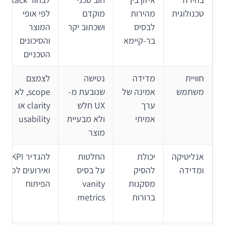
טכנולוגית
מהירות
מוקדם
לפי אופי
לבסיס
ושכתוב יקר
המוצר
בר-קיימא
והסיכונים
הטכניים
חוויית
מדידה
נטישה
לצמצם
משתמש
אמינה של
שנובעת מ-
scope, לא
ערך
UX חלש
clarity או
אמיתי
ולא מבעיית
usability
מוצר
אנליטיקה
יכולת
החלטות
להגדיר KPI-ים
ומדידה
להסיק
על בסיס
ואירועים לפני
מסקנות
vanity
הפיתוח
ברורות
metrics