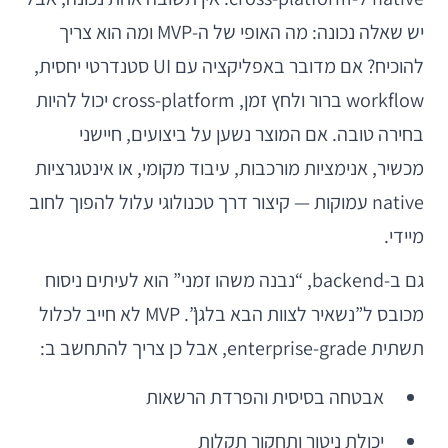
יש שאלה נכונה: מה האופי של ה-MVP ומה הוא צריך
להוכיח? אם מדובר באפליקציה עם UI סטנדרטי יחסית,
workflow ברור ולחץ זמן, cross-platform יכול להיות
בחירה טובה. אם המוצר נשען על ביצועים, חיישני
מכשיר, אנימציות מורכבות, עיבוד מקומי, או אינטגרציות
native עמוקות — קיצור דרך טכנולוגי עלול להפוך לחוב
מיידי.
גם ב-backend, “נבנה משהו זמני” הוא לעיתים ניסוח
מכובס ל”נשאיר לצוות הבא בלגן”. MVP לא חייב לכלול
תשתית enterprise-grade, אבל כן צריך להתחשב ב:
אבטחה בסיסית והפרדת הרשאות
יכולת ניטור ותחקור תקלות