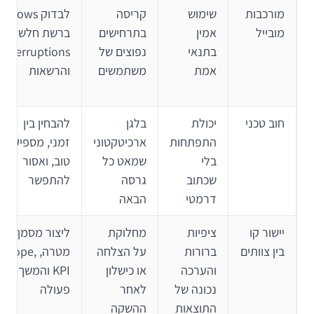
מורכבות
שימוש
קריסה
לבדוק flows
מובייל
אמין
בתרחישים
ברשת חלשה,
בתנאי
נפוצים של
interruptions
אמת
משתמשים
והרשאות
חוב טכני
יכולת
בלגן
להבחין בין
התפתחות
ארכיטקטוני
זמני, מספיק
בלי
שמאט כל
טוב, ואסור
שכתוב
גרסה
להתפשר
דרמטי
הבאה
יישור קו
ציפיות
מחלוקת
ליצור מסמך
בין צוותים
ברורות
על הצלחה
מטרה, scope,
והערכה
או כישלון
KPI והמשך
נכונה של
לאחר
פעולה
התוצאות
ההשקה