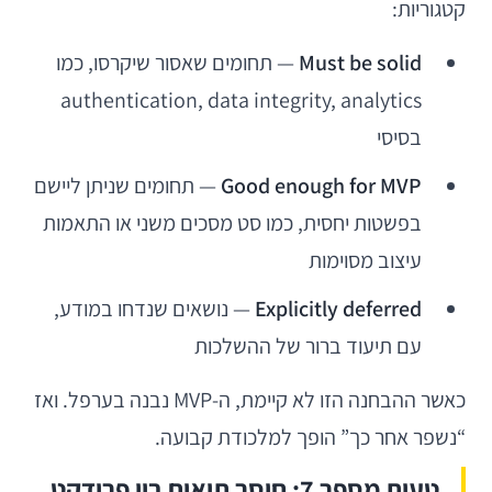
קטגוריות:
Must be solid
— תחומים שאסור שיקרסו, כמו
authentication, data integrity, analytics
בסיסי
Good enough for MVP
— תחומים שניתן ליישם
בפשטות יחסית, כמו סט מסכים משני או התאמות
עיצוב מסוימות
Explicitly deferred
— נושאים שנדחו במודע,
עם תיעוד ברור של ההשלכות
כאשר ההבחנה הזו לא קיימת, ה-MVP נבנה בערפל. ואז
“נשפר אחר כך” הופך למלכודת קבועה.
טעות מספר 7: חוסר תיאום בין פרודקט,