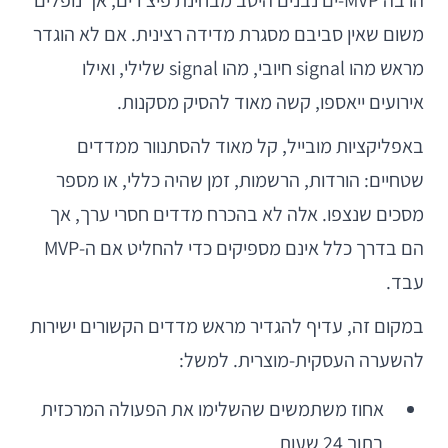
הרבה MVP-ים נבנים היטב מבחינת פיצ’רים, אך נופלים
משום שאין סביבם מסגרת מדידה רצינית. אם לא הוגדר
מראש מהו signal חיובי, מהו signal שלילי, ואילו
אירועים ייאספו, קשה מאוד להסיק מסקנות.
באפליקציות מובייל, קל מאוד להסתנוור ממדדים
שטחיים: הורדות, הרשמות, זמן שהיה כללי, או מספר
מסכים שנצפו. אלה לא בהכרח מדדים חסרי ערך, אך
הם בדרך כלל אינם מספיקים כדי להחליט אם ה-MVP
עבד.
במקום זה, עדיף להגדיר מראש מדדים הקשורים ישירות
להשערה העסקית-מוצרית. למשל:
אחוז משתמשים שהשלימו את הפעולה המרכזית
בתוך 24 שעות