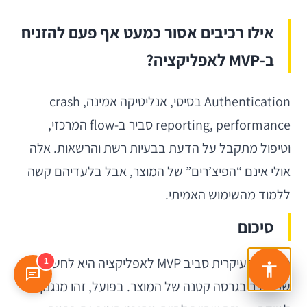
אילו רכיבים אסור כמעט אף פעם להזניח
ב-MVP לאפליקציה?
Authentication בסיסי, אנליטיקה אמינה, crash
reporting, performance סביר ב-flow המרכזי,
וטיפול מתקבל על הדעת בבעיות רשת והרשאות. אלה
אולי אינם “הפיצ’רים” של המוצר, אבל בלעדיהם קשה
ללמוד מהשימוש האמיתי.
סיכום
הטעות העיקרית סביב MVP לאפליקציה היא לחשוב
1
שמדובר בגרסה קטנה של המוצר. בפועל, זהו מנגנון