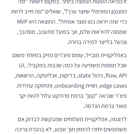
זו כנראה הטעות הנפוצה ביותר. במקום לשאול “מה
המנגנון המינימלי שיוצר ערך?”, שואלים “מה חייב להיות
כדי שזה ייראה כמו מוצר אמיתי?”. התוצאה היא MVP
שמנסה להיראות שלם, אך בפועל מתעכב, מסתבך,
ונכשל בלייצר למידה ברורה.
באפליקציית מובייל, עומס פיצ’רים מזיק במיוחד משום
שכל תוספת משפיעה על כמה שכבות במקביל: UI,
flow, API, ניהול state, בדיקות, אנליטיקה, הרשאות,
edge cases, חוויית onboarding, ותחזוקה עתידית.
פיצ’ר שנראה “קטן” ברמת פרודקט עלול להיות יקר
מאוד ברמת הנדסה.
לדוגמה, אפליקציית משלוחים שמבקשת לבדוק אם
משתמשים יחזרו להזמין תוך שבוע, לא בהכרח צריכה