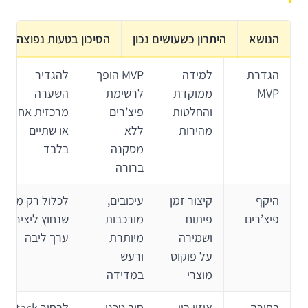
הנושא
היתרון כשעושים נכון
הסיכון בטעות נפוצה
הגדרת
למידה
MVP הופך
להגדיר
MVP
ממוקדת
לרשימת
השערה
והחלטות
פיצ’רים
מרכזית אחת
מהירות
ללא
או שתיים
מסקנה
בלבד
ברורה
היקף
קיצור זמן
עיכובים,
לכלול רק מה
פיצ’רים
פיתוח
מורכבות
שנחוץ ליצירת
ושמירה
מיותרת
ערך ליבה
על פוקוס
ורעש
מוצרי
במדידה
בחירה
איזון בין
חוב טכני
לבחור stack