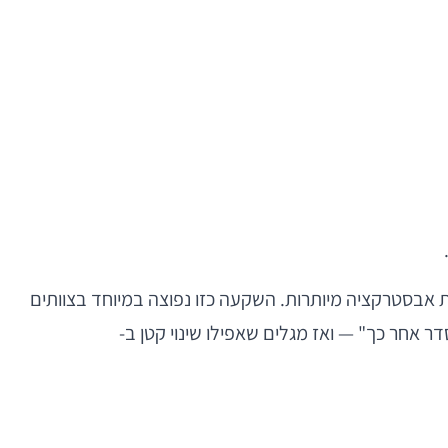
לבנות מערכת מודולרית כבדה מדי, תשתיות generalization מורכבות או שכבות אבסטרקציה מיותרות. השקעה כזו נפוצה במיוחד בצוותים
ר אחר כך" — ואז מגלים שאפילו שינוי קטן ב-