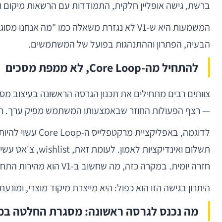
ברשת, גישה אופליין חלקית, התמודדות עם הרשאות מיקום ו
המשמעות היא ש-V1 לא נגזרת משאלה כמו "מה
הבעיה, הפתרון וההתנהגות בפועל של המשתמשים.
להתחיל מה-Core Loop, לא ממפת מסכים
— רצף הפעולות החוזר שבאמצעותו המשתמש מפיק ערך. רק לאחר מכן יש לגזור את ה-UI, ה
חזרה יומית. במקרה כזה, מה שחשוב ב-V1 הוא מהירות התחלה, הפחתת friction, אחזור מצב, ומדידה מדויקת של completion.
היתרון בגישה הזו הוא כפול: היא מייצרת מיקוד מוצרי, ומונ
מה נכנס לגרסה ראשונה: מסגרת החלטה במק