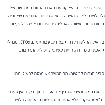
דסי-מוצרי מרוכז. היא קובעת האם ההנחות המרכזיות של
סוגלת לשרת לא רק השקה — אלא גם את החודשים שאחריה.
פיתוח גרסה ראשונה לאפליקציה אינו תרגיל של "להעלות
לכן, V1 טובה אינה בהכרח גרסה "קטנה". היא גרסה ממוקדת. היא יודעת אילו בעיות לפתור עכשיו, אילו סיכונים לצמצם מוקדם, ואילו החלטות לדחות במודע. עבור יזמים, CTOs, מנהלי
ות, אמינות, מדידה, חוויית משתמש ויכולת התרחבות.
טובה צריכה להיבנות סביב הנחות קריטיות: מה המשתמש מנסה להשיג, מהו
onb, קישור חשבון, ותצוגת סטטוס פיננסי מרכזי. אם המשתמש לא מבין את הערך בתוך דקות, אין טעם
סטיקה עבור נהגים, הערך אינו "אסתטיקה" אלא אמינות: זמני טעינה, עבודה חלשה