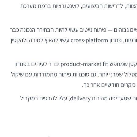
צוות, לדרישות הביצועים, לאינטגרציות ברמת מערכת
זמן אמת, AR, גישה מורכבת לרקע, או ביצועים גרפיים גבוהים — פיתוח נייטיב עשוי להיות הבחירה הנכונה כבר
מהתחלה. אם מדובר במוצר שירותי עם flows סטנדרטיים יחסית, UI עשיר אך לא חריג, ולחץ גבוה להגיע מהר לשתי הפלטפורמות, פתרון cross-platform עשוי להאיץ למידה ולהקטין
החלטה טובה צריכה להתבסס על שלושה משתנים: מורכבות המוצר, מבנה הצוות, ואופי האיטרציה הצפויה. צוות סטארט-אפ קטן שמחפש product-market fit יבחר לעיתים בפתרון
סלול שמרני יותר. גם סוכנויות פיתוח מתמודדות עם שיקול
בגישה שמעדיפה מהירות delivery, עליו להבטיח במקביל