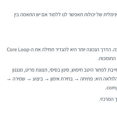
ילה מינימלית של יכולות תאפשר לנו ללמוד אם יש התאמה בין
צוותים רבים מתחילים את תכנון הגרסה הראשונה בעיצוב מסכים או בהיררכיית ניווט. זו נקודת פתיחה נוחה, אבל לעיתים מטעה. הדרך הנכונה יותר היא להגדיר תחילה את ה-Core Loop
מה, באפליקציית מרקטפלייס ה-Core Loop עשוי להיות: חיפוש → בחירת פריט → בדיקת אמון → רכישה. אם כך, V1 חייבת לפתור היטב חיפוש, סינון בסיסי, תצוגת פריט, מנגנון
loya יכולים להמתין. באפליקציית כושר, ייתכן שהלולאה היא: פתיחה → בחירת אימון → ביצוע → שמירה →
 המרכזי.