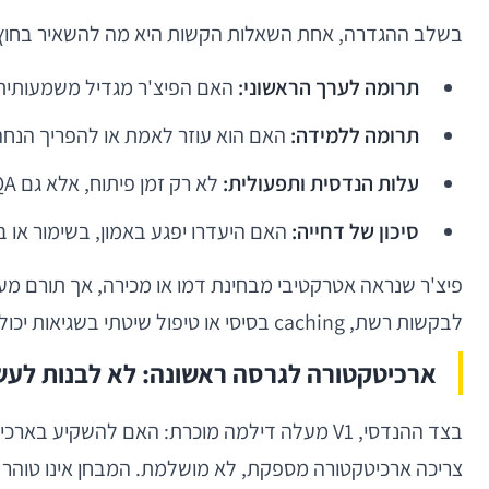
בשלב ההגדרה, אחת השאלות הקשות היא מה להשאיר בחוץ. כ
תרומה לערך הראשוני:
האם הפיצ'ר מגדיל משמעותית 
תרומה ללמידה:
האם הוא עוזר לאמת או להפריך הנחה
עלות הנדסית ותפעולית:
לא רק זמן פיתוח, אלא גם QA, תחזוקה, תמיכה, אנליטיקה, אבטחה ותלותים חיצוניים.
סיכון של דחייה:
האם היעדרו יפגע באמון, בשימור או 
לבקשות רשת, caching בסיסי או טיפול שיטתי בשגיאות יכולה להיות קריטית להצלחת ההשקה.
ארכיטקטורה לגרסה ראשונה: לא לבנות לעשו
בצד ההנדסי, V1 מעלה דילמה מוכרת: האם לה
צריכה ארכיטקטורה מספקת, לא מושלמת. המבחן אינו טוהר א