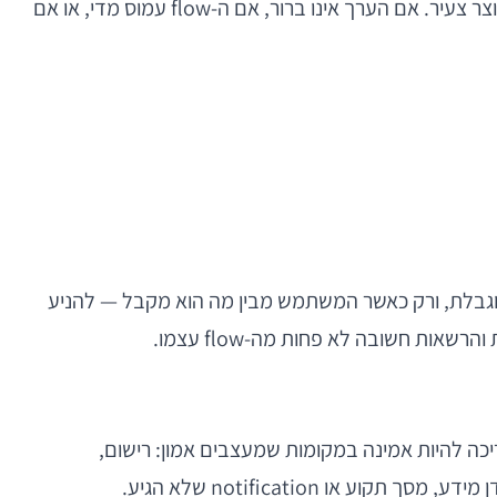
גרסה ראשונה אינה נמדדת במספר המסכים אלא במידת הבהירות שלה. משתמשים לא "סולחים" על בלבול רק משום שהמוצר צעיר. אם הערך אינו ברור, אם ה-flow עמוס מדי, או אם
מוגבלת, ורק כאשר המשתמש מבין מה הוא מקבל — להניע
אות חשובה לא פחות מה-flow עצמו.
 שכל פינה במוצר תהיה מלוטשת ברמת enterprise ביום הראשון, אבל יש תחומים שבהם אי אפשר להתפשר. V1 צריכה להיות אמינה במקומות שמעצבים אמון: רישום,
 notification שלא הגיע.