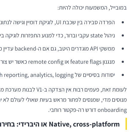
במובייל, המשמעות יכולה להיות:
הפרדה סבירה בין שכבת UI, לוגיקת דומיין וגישה לנתונים.
ניהול state עקבי וברור, כדי למנוע התפזרות לוגיקה בין מסכים.
ממשקי API מוגדרים היטב, גם אם ה-backend עדיין מתפתח.
מנגנון feature flags או remote config כאשר יש צורך לשלוט בהתנהגות לאחר ההשקה.
יסודות בסיסיים של observability: crash reporting, analytics, logging שימושי ויכולת לעקוב אחרי זרמי משתמש.
מנוסים מדי, שמנסים לפתור מראש בעיות שאולי לעולם לא יתמ
onboarding דורש רה-פקטור רוחבי.
Native, cross-platform או היברידי: בחירה עסקית, לא דת טכנולוגית