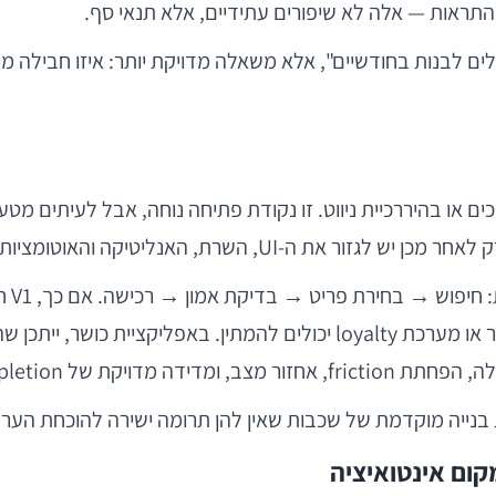
התראות — אלה לא שיפורים עתידיים, אלא תנאי סף.
 אנחנו מסוגלים לבנות בחודשיים", אלא משאלה מדויקת יותר: איזו חב
שרת, האנליטיקה והאוטומציות התומכות.
לדוג
תשלום ואינדיקציות לאמון. לעומת זאת, wishlist, צ'אט עשיר או מערכת lty
עת בנייה מוקדמת של שכבות שאין להן תרומה ישירה להוכחת הערך
ום אינטואיציה