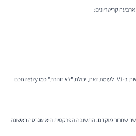
רבעה קריטריונים:
פיצ'ר שנראה אטרקטיבי מבחינת דמו או מכירה, אך תורם מעט לערך הראשוני ומייצר מורכבות גבוהה, בדרך כלל לא צריך להיות ב-V1. לעומת זאת, יכולת "לא זוהרת" כמו retry חכם
 שיאפשר שחרור מוקדם. התשובה הפרקטית היא שגרסה ראשונה