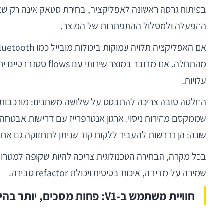
בפיתוח גרסה ראשונה לאפליקציה, בחירת סטאק אינה רק שאל
ההפעלה ולמסלול ההתפתחות של המוצר.
עלויות.
שממקסם מהירות ניסוי. ארגון אנטרפרייז עם דרישות אבטחה, ר
שונה: הן נדרשות להעביר ללקוח קוד שניתן לתחזוקה גם אחרי handoff, ולכן חייבות להימנע מפתרונות "זריזים" מדי שיתגלו כיקרים חודשיים אחר
בכל מקרה, הבחירה הטכנולוגית צריכה להיות שקופה למטרו
שמירה על מדידה, איכות בסיסית ויכולת refactor סבירה.
חוויית משתמש ב-V1: פחות מסכים, יותר בהירות