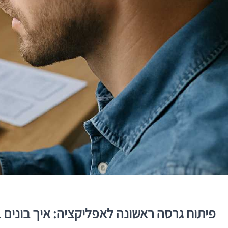
פיתוח גרסה ראשונה לאפליקציה: איך בונים V1 שמוכיח ערך, חוסך טעויות ומייצר בסיס אמיתי למוצר