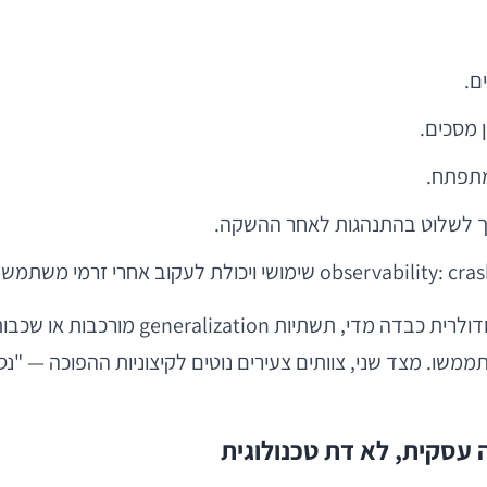
לעומת זאת, פעמים רבות אין הצדקה ב-V1 
משו. מצד שני, צוותים צעירים נוטים לקיצוניות ההפוכה — "נסד