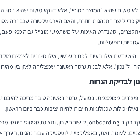
א משום שהיא "המוצר הסופי", אלא דווקא משום שהיא ניסוי הנ
יק כדי לייצר התנהגות חוזרת, והאם הארכיטקטורה שנבחרה מ
תקצרים, וסטנדרט האיכות של משתמשי מובייל גבוה מאי פעם, 
עסקיות ותפעוליות.
מהיר" ל"נכון", אלא לבנות גרסה ראשונה שמצליחה לאזן בין מהיר
וצות ביותר היא להתייחס ל-V1 כאל רשימת פיצ'רים מצומצמת. בפועל, גרסה ראשונה 
ילו יכולות טכנולוגיות חייבות להיות יציבות כבר ביום הראשון.
באפליקציית פינטק, למשל, אפשר להחליט שגרסת V1 תתמקד רק ב-oarding
יף מנגנוני פרסונליזציה, ניתוחים מתקדמים או flows משניים. לעומת זאת, באפליקציית לוגי