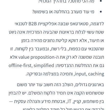
מה הכי מתסכל בתהליך הנוכחי?
מי עוד מעורב בהחלטה או בשימוש?
לדוגמה, סטארטאפ שבונה אפליקציית B2B לטכנאי
שטח עשוי לגלות בראיונות שהבעיה המרכזית אינה ניווט
או תיעוד, אלא דווקא קליטת נתונים מהירה בזמן
שהטכנאי עם כפפות, בלי רשת, ובמעבר בין לקוחות. זו
תובנה שמשנה לא רק את ה-value proposition אלא
גם את ההחלטות ההנדסיות: offline-first, simplified
input, caching, ותמיכה במצלמה ובסריקה.
בארגונים גדולים, השלב הזה חשוב עוד יותר משום
שמשתמש הקצה אינו תמיד הלקוח המשלם. יש להבחין
בין משתמש, קניין, IT, אבטחת מידע והנהלה עסקית —
ולבדוק את הרעיון מול כל מוקד החלטה רלוונטי.