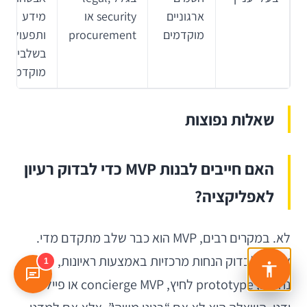
ארגוניים
security או
מידע
מוקדמים
procurement
ותפעול
בשלבים
מוקדמים
שאלות נפוצות
האם חייבים לבנות MVP כדי לבדוק רעיון
לאפליקציה?
לא. במקרים רבים, MVP הוא כבר שלב מתקדם מדי.
אפשר לבדוק הנחות מרכזיות באמצעות ראיונות, עמוד
1
נחיתה, prototype לחיץ, concierge MVP או פיילוט