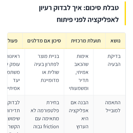
טבלת סיכום: איך לבדוק רעיון
לאפליקציה לפני פיתוח
נושא
תועלת מרכזית
סיכון אם מדלגים
פעולה מ
בדיקת
אימות
בניית מוצר
ראיונות
הבעיה
שהכאב
לפתרון בעיה
עומק עם
אמיתי,
שולית או
משתמשי
תדיר
מדומיינת
יעד
ומשמעותי
אמיתיים
התאמה
הבנה אם
בחירת
לבדוק
למובייל
אפליקציה
פלטפורמה לא
תדירות
היא
מתאימה עם
שימוש,
הערוץ
friction גבוה
הקשר פיזי,