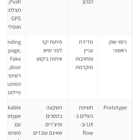
הנכון
Push,
מצלמה,
GPS
ואופליין
ניסוי שוק
מדידת
פיתוח יקר
Landing
ראשוני
עניין
לפני שיש
page,
ומחויבות
איתות ביקוש
Fake
מוקדמת
door,
רשימת
המתנה,
פיילוט
Prototype
חשיפת
השקעה
Clickable
כשלים ב-
במסכים
prototype
UX וב-
ופיצ’רים
עם
flow
שאינם עובדים
משימות