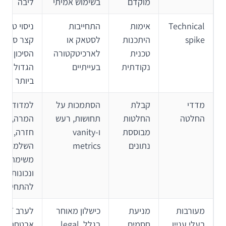
מוקדם
בשימוש אמיתי
ליבה
Technical
אימות
התחייבות
ניסוי טכני
spike
היתכנות
לסטאק או
קצר סביב
טכנית
לארכיטקטורה
הסיכון
נקודתית
בעייתיים
הגדול
ביותר
מדדי
קבלת
הסתמכות על
למדוד
החלטה
החלטות
תחושות, רעש
המרה,
מבוססת
ו-vanity
חזרה,
נתונים
metrics
השלמת
משימה
ונכונות
להתחייב
מעורבות
מניעת
כישלון מאוחר
לערב IT,
בעלי עניין
חסמים
בגלל legal,
אבטחת