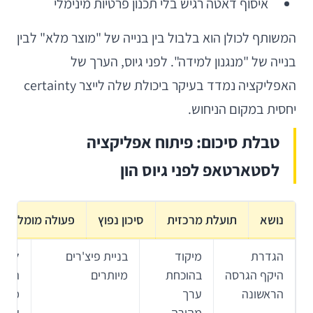
איסוף דאטה רגיש בלי תכנון פרטיות מינימלי
המשותף לכולן הוא בלבול בין בנייה של "מוצר מלא" לבין
בנייה של "מנגנון למידה". לפני גיוס, הערך של
האפליקציה נמדד בעיקר ביכולת שלה לייצר certainty
יחסית במקום הניחוש.
טבלת סיכום: פיתוח אפליקציה
לסטארטאפ לפני גיוס הון
נושא
תועלת מרכזית
סיכון נפוץ
פעולה מומלצת
הגדרת
מיקוד
בניית פיצ'רים
להגד
היקף הגרסה
בהוכחת
מיותרים
היפו
הראשונה
ערך
מרכז
מהירה
ערך 