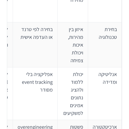
בחירת
איזון בין
בחירה לפי טרנד
טכנולוגיה
מהירות,
או העדפה אישית
לפי 
איכות
והצו
ויכולת
צמיחה
אנליטיקה
יכולת
אפליקציה בלי
להגד
ומדידה
ללמוד
event tracking
ולהציג
מסודר
אירו
נתונים
עסקי
אמינים
למשקיעים
ארכיטקטורה
פשטות
overengineering
לבנו