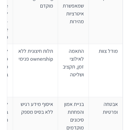
שמאפשרת
מוקדם
איטרציות
לא
מהירות
ise-
מדי
מודל צוות
התאמה
תלות חיצונית ללא
לשמו
לאילוצי
ownership פנימי
פונק
זמן, תקציב
מוצר
ושליטה
בתוך
אבטחה
בניית אמון
איסוף מידע רגיש
ופרטיות
והפחתת
ללא בסיס מספק
בסיס
סיכונים
הראש
מוקדמים