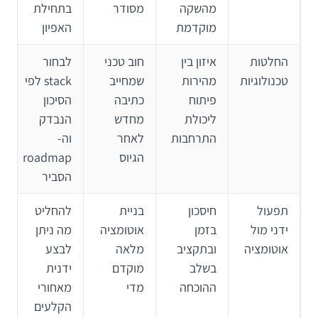
מהשקה
מסודר
בתחילת
מוקדמת
האפיון
החלטות
איזון בין
חוב טכני
לבחור
טכנולוגיות
מהירות
שמחייב
stack לפי
פיתוח
כתיבה
הסיכון
ליכולת
מחדש
הנבדק
התרחבות
לאחר
וה-
הגיוס
roadmap
הסביר
תפעול
חיסכון
בניית
להחליט
ידני מול
בזמן
אוטומציה
מה ניתן
אוטומציה
ובתקציב
מלאה
לבצע
בשלב
מוקדם
ידנית
ההוכחה
מדי
מאחורי
הקלעים