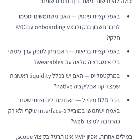
יכולה להיות שונה מאוד בין תחומים שונים:
באפליקציית פינטק — האם משתמשים יסכימו
לחבר חשבון בנק ולבצע onboarding עם KYC
חלקי?
באפליקציית בריאות — האם ניתן לספק ערך ממשי
בלי אינטגרציה מלאה עם wearables?
במרקטפלייס — האם יש בכלל liquidity ראשונית
שמצדיקה אפליקציה native?
בכלי B2B מובייל — האם מנהלים וצוותי שטח
באמת ישתמשו במובייל כ-interface עיקרי ולא רק
כהרחבה למוצר web?
במילים אחרות, אפיון MVP אינו תרגיל בקיצוץ scope,