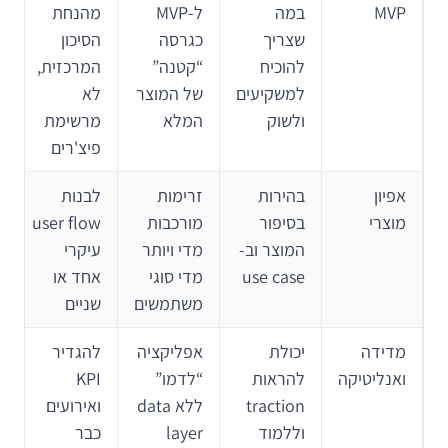
MVP
במה
ל-MVP
מהנחת
שצריך
כגרסה
הסיכון
להוכיח
“קטנה”
המרכזית,
למשקיעים
של המוצר
לא
ולשוק
המלא
מרשימת
פיצ'רים
אפיון
בהירות
זרימות
לבנות
מוצרי
בסיפור
מורכבות
user flow
המוצר וב-
מדי ויותר
עיקרי
use case
מדי סוגי
אחד או
משתמשים
שניים
מדידה
יכולת
אפליקציה
להגדיר
ואנליטיקה
להראות
“לדמו”
KPI
traction
ללא data
ואירועים
וללמוד
layer
כבר