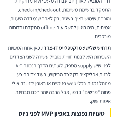
דרך המובייל לאורך יום עבודה מלא. MVP מדויק יותר
התמקד ברשימת משימות, check-in/check-out,
והוכחת שימוש רציף בשטח. רק לאחר שנמדדה היענות
אמיתית, היה היגיון להשקיע ב-offline מתקדם ובדוחות
מורכבים.
תרחיש שלישי: מרקטפלייס דו-צדדי.
כאן אחת הטעויות
השכיחות היא לבנות חוויית מובייל עשירה לשני הצדדים
לפני שיש supply מספק. לעיתים הדרך הנכונה היא
לבנות אפליקציה רק לצד הביקוש, בעוד צד ההיצע
מנוהל זמנית בכלי web פנימיים או באופן ידני. זה אולי
פחות “מרשים” בדמו, אבל הרבה יותר חכם מבחינת
אימות שוק.
טעויות נפוצות באפיון MVP לפני גיוס