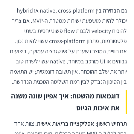
גם הבחירה בין native, cross-platform או hybrid
יכולה להיות מושפעת ישירות ממטרת ה-MVP. אם צריך
להוכיח velocity ולבנות flow פשוט יחסית בשתי
פלטפורמות, פתרון cross-platform עשוי להיות נכון.
אם חוויית המוצר נשענת על אינטגרציה עמוקה, ביצועים
גבוהים או UI מורכב במיוחד, native עשוי לשרת טוב
יותר את שלב ההוכחה. אין תשובה דוגמטית; יש התאמה
בין הסיכון הנבדק לבין רמת השליטה הטכנית הנדרשת.
דוגמאות מהשטח: איך אפיון שונה משנה
את איכות הגיוס
תרחיש ראשון: אפליקציית בריאות אישית.
צוות אחד
בחר לכלול ב-MVP מעקב הרגלים, תוכן מותאם, צ'אט