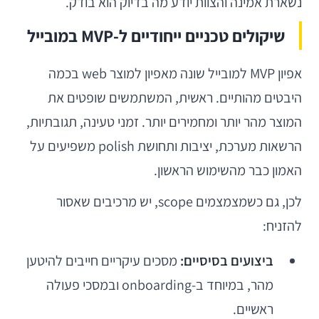
נשארת אמינה והצוות יודע מה בדיוק הוא בודק.
שיקולים טכניים ייחודיים ל-MVP במובייל
אפיון MVP למובייל שונה מאפיון למוצר web בכמה
היבטים מהותיים. ראשית, המשתמשים שופטים את
המוצר מהר יותר ומחמירים יותר. זמני טעינה, תגובתיות,
הרשאות מערכת, יציבות ותחושת polish משפיעים על
האמון כבר מהשימוש הראשון.
לכן, גם כשמצמצמים scope, יש מרכיבים שאסור
להזניח:
ביצועים בסיסיים:
מסכים עיקריים חייבים להיטען
מהר, במיוחד ב-onboarding ובמסכי פעולה
ראשיים.