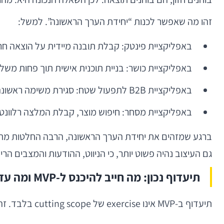
זהו מה שאפשר לכנות “יחידת הערך הראשונה”. למשל:
באפליקציית פינטק: קבלת תובנה מיידית על הוצאה חרי
באפליקציית כושר: בניית תוכנית אישית תוך פחות משל
באפליקציית B2B לתפעול שטח: סגירת משימה ראשונה מהטלפון, עם סנכרון למערכת הארגונית.
באפליקציית מסחר: חיפוש מוצר, קבלת המלצה רלוונטית, והשלמת heckout
ברגע שמזהים את יחידת הערך הראשונה, הרבה החלטות מתב
גם העיצוב נהיה פשוט יותר, כי הניווט, ההודעות והמצבים הר
תיעדוף נכון: מה חייב להיכנס ל-MVP ומה עדיף להשאיר בחוץ
תיעדוף ב-MVP אינו exercise של cutting scope בלבד. זהו תהליך של בידוד הערך הקריטי והורדת כל מה שלא הכרחי להוכחתו. בפועל, אפשר לחשוב על הפיצ'רים בארבע קטגוריות: