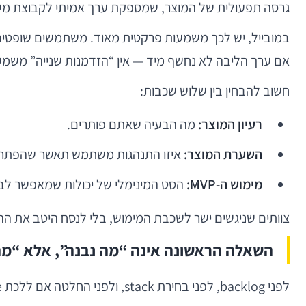
גרסה תפעולית של המוצר, שמספקת ערך אמיתי לקבוצת משת
אם ערך הליבה לא נחשף מיד — אין “הזדמנות שנייה” משמעותית. לכן MVP במובייל חייב להיות מצומצם בהיק
חשוב להבחין בין שלוש שכבות:
רעיון המוצר:
מה הבעיה שאתם פותרים.
השערת המוצר:
איזו התנהגות משתמש תאשר שהפתרון 
מימוש ה-MVP:
הסט המינימלי של יכולות שמאפשר לב
צוותים שניגשים ישר לשכבת המימוש, בלי לנסח היטב את ההש
השאלה הראשונה אינה “מה נבנה”, אלא “מה 
לפני backlog, לפני בחירת stack, ולפני החלטה אם ללכת native או cross-platform, צריך לנסח את חוסר הוודאות המרכזי. לדוגמה: