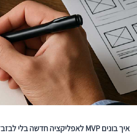
איך בונים MVP לאפליקציה חדשה בלי לבזבז שנה של פיתוח — ובלי לפספס את מה שבאמת צריך להוכיח