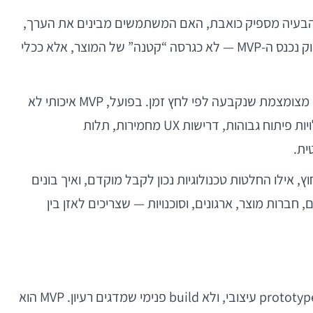
יות: האם הבעיה מספיק כואבת, האם המשתמשים מבינים את הערך,
האם חוויית השימוש מחזיקה מעבר להרשמה הראשונית, והאם המודל העסקי בכלל יכול לעבוד בתנאי שוק אמיתיים. כאן בדיוק נכנס ה-MVP — לא כגרסה “קטנה” של המוצר, אלא ככלי
הבעיה היא שמושג ה-MVP נשחק. לא מעט צוותים משתמשים בו כדי לתאר מוצר חצי אפוי, תשתית זמנית, או רשימת פיצ'רים מצומצמת שנקבעה לפי לחץ זמן. בפועל, MVP איכותי לא
נמדד בכמה מעט בניתם, אלא בכמה מהר ובכמה דיוק הצלחתם ללמוד. עבור צוותי מובייל, ההבחנה הזו חשובה במיוחד: עלויות פיתוח גבוהות, דרישות UX מחמירות, תלות
ייב להישאר בחוץ, אילו החלטות טכנולוגיות נכון לקבל מוקדם, ואיך בונים
ברות מוצר, ארגונים, וסוכנויות — שצריכים לאזן בין
MVP, או Minimum Viable Product, אינו “אפליקציה בסיסית” במובן הפשטני. הוא גם לא wireframe אינטראקטיבי, לא prototype עיצובי, ולא build פנימי שמדגים רעיון. MVP הוא