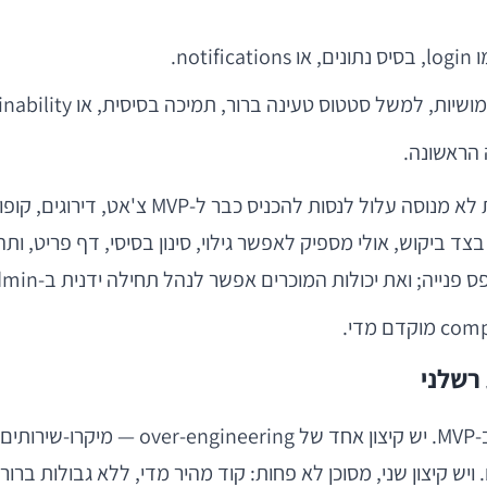
 למשל סטטוס טעינה ברור, תמיכה בסיסית, או explainability.
הראשונה.
: מהו ה-flow הקריטי? אם מדובר בצד ביקוש, אולי מספיק לאפשר גילוי, סינון בס
ייה; ואת יכולות המוכרים אפשר לנהל תחילה ידנית ב-admin.
 משתמשים. ויש קיצון שני, מסוכן לא פחות: קוד מהיר מדי, ללא גבולות 