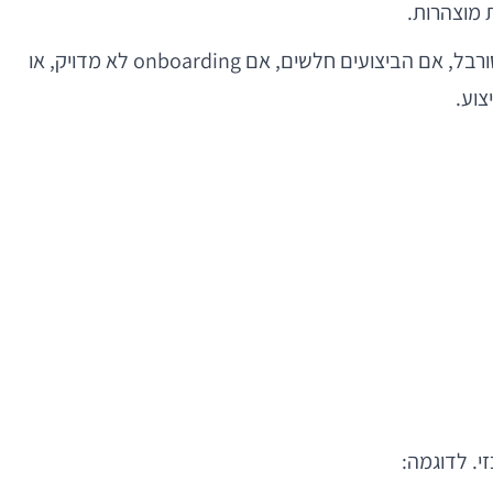
 מוצהרות.
במובייל, יש לכך משמעות פרקטית מאוד. משתמשים שופטים אפליקציה בתוך דקות, לעתים שניות. אם מסלול ההרשמה מסורבל, אם הביצועים חלשים, אם onboarding לא מדויק, או