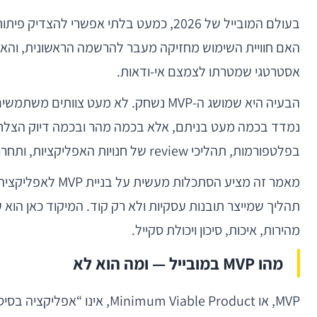
בעולם המובייל של 2026, כמעט בלתי א
אסטרטגי שמטרתו לצמצם אי-ודאות.
בפלטפורמות, תהליכי review של חנויות האפליקציות, ותחרות על תשומת לב משתמשים הופכים כל החלטה מוקדמת לקריטית.
מאמר זה מציע ה
תהליך שמייצר תובנות עסקיות ולא רק קוד. המיקוד כאן הוא ע
מהירות, איכות, סיכון ויכולת סקייל.
מהו MVP במובייל — ומה הוא לא