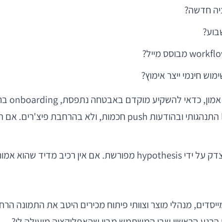
יה חדשה?
בוע?
וש חינמי ייצר אימוץ?
לכל שאלה 
MVP היא ניסיון “לשמר חזון”. מייסדים, מנהלי מוצר וצוותי פיתוח מכירים הי
הו הרגע הראשון שבו המשתמש מבין שהאפליקציה מועילה לו?