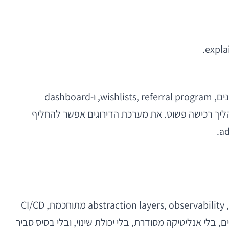
דוגמה טובה לכך היא אפליקציית marketplace חדשה. צוות לא מנוסה עלול לנסות להכניס כבר ל-MVP צ'אט, דירוגים, קופונים, wishlists, referral program, ו-dashboard
יסי, דף פריט, ותהליך רכישה פשוט. את מערכת הדירוגים אפשר להחליף
אחת הדילמות המרכזיות היא עד כמה “להשקיע” בתשתית ב-MVP. יש קיצון אחד של over-engineering — מיקרו-שירותים, abstraction layers, observability מתוחכמת, CI/CD
ברורים, בלי אנליטיקה מסודרת, בלי יכולת שינוי, ובלי בסיס סביר