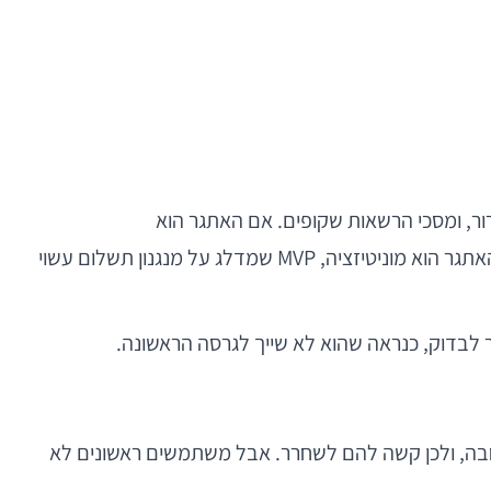
כזו יש השלכה ישירה על ה-MVP. אם האתגר הוא אמון, כדאי להשקיע מוקדם באבטחה נתפסת, onboarding ברור, ומסכי הרשאות שקופים. אם האתגר הוא
retent<|vq_6231|>on, ייתכן שהמיקוד צריך להיות ב-loop התנהגותי ובהודעות push חכמות, ולא בהרחבת פיצ'רים. אם האתגר הוא מוניטיזציה, MVP שמדלג על מנגנון תשלום עשוי
טב את התמונה הרחבה, ולכן קשה להם לשחרר. אבל משתמשים ראשונים לא