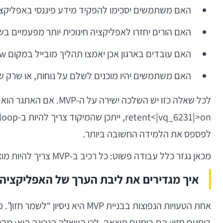
האם משתמשים יסכימו להפקיד מידע פיננסי באפליקצ
האם הורים יחזרו לאפליקציה חינוכית יותר מפעמיים בש
האם עובדים בארגון אכן יאמצו תהליך מובייל במקום workflow מבוסס מייל?
האם משתמשים יהיו מוכנים לשלם על נוחות, או שרק שימ
לפספס את הלמידה החשובה ביותר.
מכאן נגזר כלל עבודה פשוט: כל רכיב ב-MVP צריך להיות מוצדק על ידי hypothesis מפורשת. אם אין רכיב מדיד שהוא אמור לבדוק, כנראה שהוא לא שייך לגרסה הראשונה.
איך מגדירים את ליבת הערך של האפליקציה
אחת הטעויות הנפוצות בבניית 
בוחנים חזון; הם בוחנים תוצאה. לכן השאלה הנכונה היא: מ