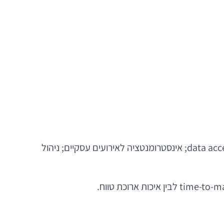
לכן, גם אם בוחרים בפתרונות מהירים, חשוב להקפיד לפחות על כמה יסודות: הפרדה ברורה בין שכבת UI, לוגיקת מוצר ו-data access; אינסטרומנטציה לאירועים עסקיים; ניהול