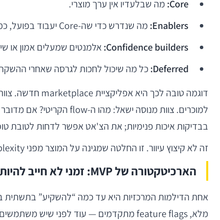
Core:
מה שבלעדיו אין ערך מוצרי.
Enablers:
מה שנדרש כדי שה-Core יעבוד בפועל, כמו login, בסיס נתונים, או notifications.
Confidence builders:
אלמנטים שמעלים אמון או שימושיות,
Deferred:
כל מה שיכול לחכות לגרסה שאחרי ההשקה 
למוכרים. צוות מנוסה ישאל
בבדיקות איכות פנימיות; את הצ'אט אפשר לדחות לטובת טופס פנ
זה לא קיצוץ עיוור. זו החלטה שמגינה על המוצר מפני complexity מוקדם מדי.
הארכיטקטורה של MVP: זמני לא חייב להיות רשלני
מלא, feature flags מתקדמים — עוד לפני שיש