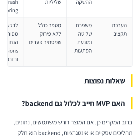
ההשקה
שליליות
crash
itoring
הערכת
משפרת
מספר כולל
לבקש אומ
תקציב
שליטה
ללא פירוק
מפורט ע
ומונעת
שמסתיר פערים
הנחות,
הפתעות
clusions
ורזרבת סי
שאלות נפוצות
האם MVP חייב לכלול גם backend?
ברוב המקרים כן. אם המוצר דורש משתמשים, נתונים,
תהליכים עסקיים או אינטגרציות, backend הוא חלק