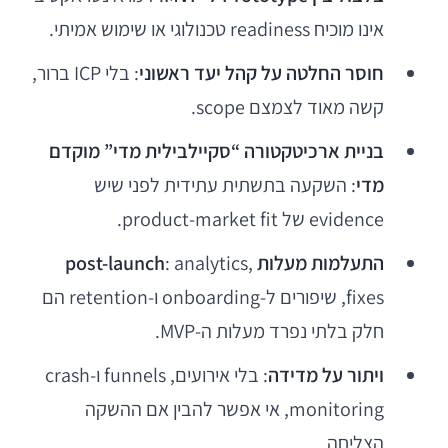
אינו מוכיח readiness טכנולוגי או שימוש אמיתי.
חוסר החלטה על קהל יעד ראשוני
: בלי ICP ברור,
קשה מאוד לצמצם scope.
בניית ארכיטקטורה “סקיילבילית מדי” מוקדם
מדי
: השקעה בתשתית עתידית לפני שיש
evidence של product-market fit.
התעלמות מעלות post-launch
: analytics,
fixes, שיפורים ל-onboarding ו-retention הם
חלק בלתי נפרד מעלות ה-MVP.
ויתור על מדידה
: בלי אירועים, funnels ו-crash
monitoring, אי אפשר להבין אם ההשקה
הצליחה.