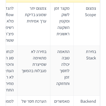
צמצום
מקצר זמן
צמצום יתר
להגדיר
Scope
לשוק
שמונע בדיקת
flow א
ומקטין
ערך אמיתית
מלא ולא
השקעה
רשימת
ראשונית
פיצ'רים
שטוחה
בחירת
התאמה
בחירה לא
לבחור לפ
Stack
טובה
מתאימה
סוג המוצ
יכולה
שמייצרת
והיכולות
לחסוך
מגבלות בהמשך
העתידיות
זמן
לא רק לפ
ותחזוקה
מחיר
התחלתי
Backend
מאפשרים
הערכת חסר של
למפות