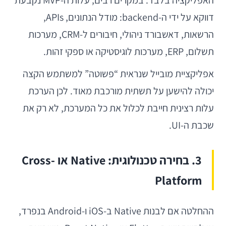
האפליקציה בלבד. במקרים רבים, עלות ה-MVP נקבעת
דווקא על ידי ה-backend: מודל הנתונים, APIs,
הרשאות, דאשבורד ניהולי, חיבורים ל-CRM, מערכות
תשלום, ERP, מערכות לוגיסטיקה או ספקי זהות.
אפליקציית מובייל שנראית “פשוטה” למשתמש הקצה
יכולה להישען על תשתית מורכבת מאוד. לכן הערכת
עלות רצינית חייבת לכלול את כל המערכת, לא רק את
שכבת ה-UI.
3. בחירה טכנולוגית: Native או Cross-
Platform
ההחלטה אם לבנות Native ב-iOS ו-Android בנפרד,