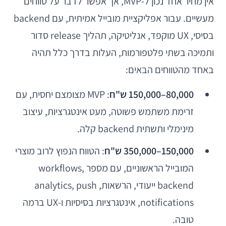
אין מחיר אחד נכון ל-MVP, אך אפשר לדבר על טווחים
מעשיים. עבור אפליקציית מובייל אמיתית, עם backend
בסיסי, UX מוקפד, אנליטיקה, תהליך release סדור
ותמיכה בשתי פלטפורמות, העלות בדרך כלל תהיה
באחד מהטווחים הבאים:
80,000–150,000 ש"ח
: MVP מצומצם יחסית, עם
זרימת משתמש פשוטה, מעט אינטגרציות, עיצוב
מינימלי ותשתית backend קלה.
150,000–350,000 ש"ח
: הטווח הנפוץ לרוב מוצרי
המובייל הראשוניים, עם מספר workflows,
backend ייעודי, הרשאות, analytics, push
notifications, אינטגרציות בסיסיות ו-UX ברמה
טובה.