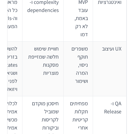
ואינטגרציות
MVP
complexity ו-
מראש את
עובד
dependencies
כל המער
באמת,
וה-APIs
לא רק
המעורבים
דמו
UX ועיצוב
משפרים
חוויית שימוש
להשקיע
תוקף
חלשה שמזייפת
בזרימות,
ניסוי,
מסקנות
states
המרה
מוצריות
ושגיאות
ושימור
לפני h
ויזואלי
QA ו-
מפחיתים
חיסכון מוקדם
לכלול 
Release
תקלות
שמוביל
אמיתי,
קריטיות
לקריסות
מכשירים
אחרי
וביקורות
אמיתיים ו