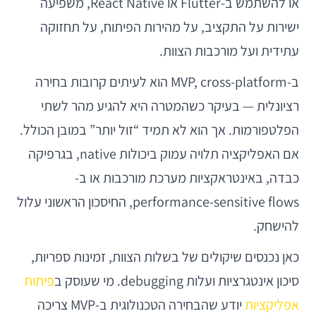
או להשתמש ב-Flutter או React Native, משפיעה
ישירות על התקציב, על מהירות הפיתוח, על תחזוקה
עתידית ועל מורכבות הצוות.
ב-MVP, cross-platform הוא לעיתים קרובות בחירה
רציונלית — בעיקר כשהמטרה היא להגיע מהר לשתי
הפלטפורמות. אך הוא לא תמיד “זול יותר” במובן הכולל.
אם האפליקציה תלויה עמוק ביכולות native, בגרפיקה
כבדה, באינטראקציות מערכת מורכבות או ב-
performance-sensitive flows, החיסכון הראשוני עלול
להישחק.
כאן נכנסים שיקולים של בשלות הצוות, זמינות ספריות,
סיכון אינטגרציות ועלות debugging. מי שעוסק ב
פיתוח
אפליקציות
יודע שהבחירה הטכנולוגית ב-MVP צריכה