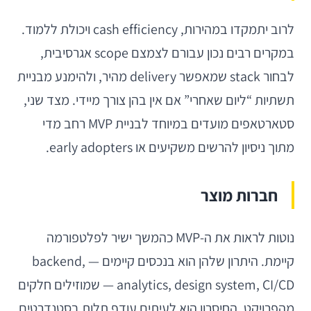
לרוב יתמקדו במהירות, cash efficiency ויכולת ללמוד.
במקרים רבים נכון עבורם לצמצם scope אגרסיבית,
לבחור stack שמאפשר delivery מהיר, ולהימנע מבניית
תשתיות “ליום שאחרי” אם אין בהן צורך מיידי. מצד שני,
סטארטאפים מועדים במיוחד לבניית MVP רחב מדי
מתוך ניסיון להרשים משקיעים או early adopters.
חברות מוצר
נוטות לראות את ה-MVP כהמשך ישיר לפלטפורמה
קיימת. היתרון שלהן הוא בנכסים קיימים — backend,
analytics, design system, CI/CD — שמוזילים חלקים
מהפרויקט. החיסרון הוא לעיתים עודף תלות בסטנדרטים