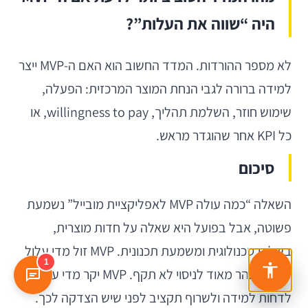
היה “שווה את העלות”?
לא מספר ההורדות. המדד החשוב הוא האם ה-MVP ייצר
למידה ברורה לגבי הנחת המוצר המרכזית: הפעלה,
שימוש חוזר, השלמת תהליך, willingness to pay, או
כל KPI אחר שהוגדר מראש.
סיכום
השאלה “כמה עולה MVP לאפליקציית מובייל” נשמעת
פשוטה, אבל בפועל היא שאלה על חדות מוצרית,
בשלות טכנולוגית ומשמעת תכנונית. MVP זול מדי עלול
1
להפוך מהר מאוד לניסוי לא תקף. MVP יקר מדי עלול
לדחות למידה ולשרוף תקציב לפני שיש הצדקה לכך.