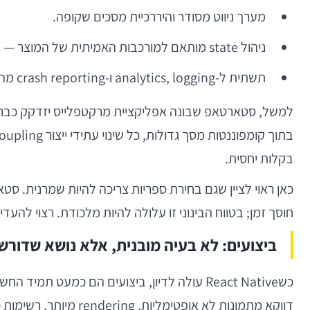
מערך ניווט מסודר והיררכיית מסכים שקופה.
ניהול state מותאם למורכבות האמיתית של המוצר — לא “פתרון מפורסם” רק כי הוא פופולרי.
תשתית ל-analytics, logging ו-crash reporting מהיום הראשון.
בקלות יחסית.
חוסך זמן; בטווח הבינוני זו עלולה להיות מלכודת. רצוי להעדיף ספריות בוגרות
ביצועים: לא בעיה מובנית, אלא נושא שדור
דווקא מתמונות לא אופטימליות, rendering מיותר, רשימות כבדות, עדכוני state תכופים מדי, או networking לא יעיל — לא מעצם הבחירה ב-React Native.