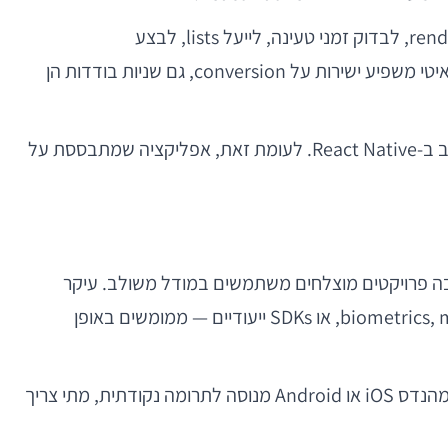
הדרך הנכונה להתייחס לביצועים היא כאל תחום הנדסי מנוהל. אם יש מסכי feed, חיפוש, קטלוג או צ’אט, צריך למדוד rendering, לבדוק זמני טעינה, לייעל lists, לבצע
memoization באופן מחושב, ולבחון אילו חישובים צריכים לרדת לשכבה Native או לשרת. במוצרים שבהם onboarding איטי משפיע ישירות על conversion, גם שניות בודדות הן
דוגמה מעשית: אפליקציה בתחום ה-healthtech עם שאלונים, פרופיל משתמש, dashboards והתראות כנראה תעבוד היטב ב-React Native. לעומת זאת, אפליקציה שמתבססת על
ות היא לחשוב שצריך לבחור בין “הכול React Native” לבין “הכול Native”. בפועל, הרבה פרויקטים מוצלחים משתמשים במודל משולב. עיקר
היישום נבנה ב-React Native, וחלקים נקודתיים — biometrics, media pipeline, background services, wallet integrations, BLE, או SDKs ייעודיים — ממומשים באופן
זו אינה פשרה בעייתית אלא שיטה בריאה. סטארטאפ שמבין זאת מראש בונה תהליך פיתוח מציאותי יותר. הוא יודע מתי צריך מהנדס iOS או Android מנוסה לתרומה נקודתית, מתי צריך