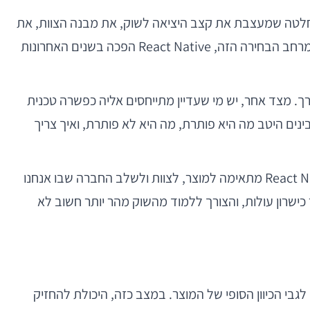
חלטה שמעצבת את קצב היציאה לשוק, את מבנה הצוות, את
איכות המוצר, את היכולת לגייס מפתחים בהמשך, ואת המחיר שישולם בכל איטרציה של פיצ’ר, באג או שינוי אסטרטגי. בתוך מרחב הבחירה הזה, React Native הפכה בשנים האחרונות
צר חצי מהדרך. מצד אחר, יש מי שעדיין מתייחסים אליה כפשרה טכנית
לה להיות בחירה מצוינת — אך רק כאשר מבינים היטב מה היא פותרת, מה היא לא פותרת, ואיך צריך
עבור מייסדים, CTOs, ראשי צוותי מובייל ומנהלי מוצר, השאלה הנכונה איננה “האם React Native טובה?”, אלא “האם React Native מתאימה למוצר, לצוות ולשלב החברה שבו אנחנו
 כישרון עולות, והצורך ללמוד מהשוק מהר יותר חשוב לא
בי הכיוון הסופי של המוצר. במצב כזה, היכולת להחזיק