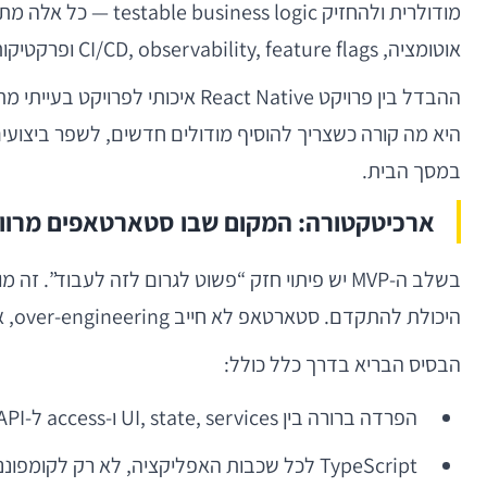
אוטומציה, CI/CD, observability, feature flags ופרקטיקות של delivery מתמשך.
ההבדל בין פרויקט eact Native
במסך הבית.
ארכיטקטורה: המקום שבו סטארטאפים מרווי
היכולת להתקדם. סטארטאפ לא חייב over-engineering, אבל הוא כן חייב מסגרת ברורה.
הבסיס הבריא בדרך כלל כולל:
הפרדה ברורה בין UI, state, services ו-access ל-API.
TypeScript לכל שכבות האפליקציה, לא רק לקומפוננטות.