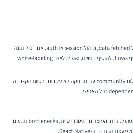
למשל, סטארטאפ שבונה אפליקציית מרקטפלייס יזדקק כבר בשלב מוקדם להפרדה בין state מקומי של מסכים, cache של data fetched, וניהול session או auth. אם הכול נבנה
בתוך קומפוננטות מסך גדולות, כל שינוי עתידי ייצור coupling בעייתי. לעומת זאת, כאשר ה-data layer בנוי נכון, ניתן להחליף flows, להוסיף ניסויים, ואפילו לייצר white-labeling
כאן ראוי לציין שגם בחירת ספריות צריכה להיות שמרנית. סטארטאפים רבים מתפתים לבנות מוצר שלם על בסיס עשרות חבילות community עם תחזוקה לא עקבית. בטווח הקצר זה
כשReact Native עולה לדיון, ביצועים הם כמעט תמיד החשש הראשון. החשש הזה לגיטימי, אבל לעיתים מנותק מהשימוש בפועל. ברוב המוצרים הסטנדרטיים, bottlenecks נובעים