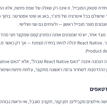
ת סטאק המובייל. זו אינה רק שאלה של שפת פיתוח, אלא ה
ים מוצר מובייל ראשון — ולעיתים גם שני ושלישי.
Reac סובל לעיתים מפשטנות. מצד אחד, יש מי שמציגים אותה כפתרון קסם שמק
שאינה מתאימה למוצר “רציני”. בפועל, המציאות מורכבת יותר. React Native יכו
ון ההזדמנות לשחרור גרסה ראשונה מתקצר, עלויות פיתוח ושימור
לוצים מקבילים: זמן קצר, תקציב מוגבל, ואי-ודאות גבוהה לג