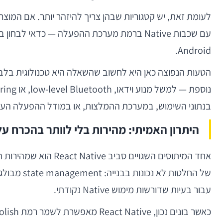
Android.
בנתוני השימוש, במערכת ההמלצות, או במודל ההפעלה העסקי, React Native יכולה לשרת היטב את
היתרון האמיתי: מהירות בלי לוותר בהכרח על
אחד המיתוסים השגוי
עבור בעיות שדורשות מימוש Native נקודתי.