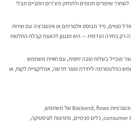
שנה את כלכלת הפיתוח. React Native מאפשרת להגיע לגרסת MVP, לבצע ניסויים, לשחרר שיפורים תכופים ולתחזק פיצ’רים רוחביים מבלי
נו רק “פחות קוד”. היתרון הוא קיצור מחזור הלמידה. אם צוות המוצר רוצה לבדוק onboarding חדש, מודל מנויים, פיד מבוסס אלגוריתם או אינטגרציה עם שירות
יכולת לשחרר שינוי בפחות זמן ובפחות חיכוך בין פלטפורמות יכולה להיות קריטית. במילים אחרות, React Native אינה רק בחירה הנדסית — היא מנגנון להאצת קבלת החלטות
 פרקטית מאוד: ניתן לבנות מוצר מובייל בשלות טובה יחסית, עם חוויית משתמש
יום הראשון שני ערוצי פיתוח נפרדים. עבור חברות מוצר מעט בוגרות יותר, React Native יכולה לשמש כפלטפורמה ליחידת מוצר חדשה, אפליקציית לקוח, או
React Native מתאימה במיוחד לסטארטאפים שבונים אפליקציות עם ממשקי משתמש עשירים, לוגיקת מוצר משמעותית, אינטגרציות Backend, flows של משתמש,
authentication, payments, notifications, analytics ויכולות דומות. רוב מוצרי ה-SaaS, ה-marketplaces, אפליקציות consumer, כלים פנימיים, פתרונות לוגיסטיקה,