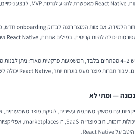
בסיס קוד משותף ל-iOS ולאנדרואיד מ
אבל היתרון המרכזי אי
חיצוני, ה
עבור מייסדים לא טכניים, או עבור צוותים מצומצמים שבהם יש 2–4 מפתחים בלבד, המשמעות
תחרותית, מבלי להקים מה