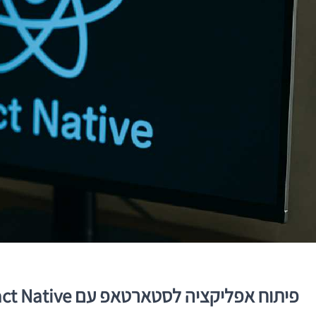
פיתוח אפליקציה לסטארטאפ עם React Native: איך לקבל החלטה טכנולוגית נכונה תחת לחץ של זמן, תקציב וצמיחה