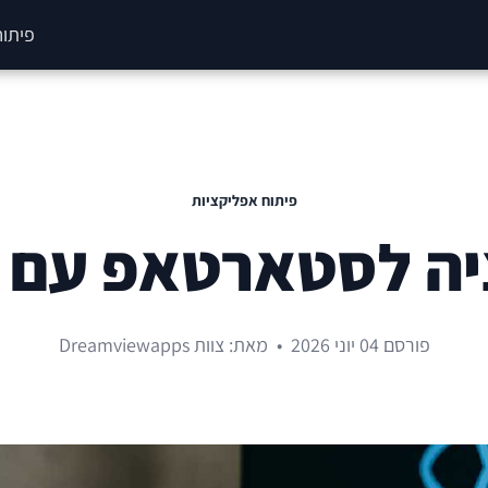
פיתוח
פיתוח אפליקציות
טארטאפ עם React Native
פורסם 04 יוני 2026
•
מאת: צוות Dreamviewapps