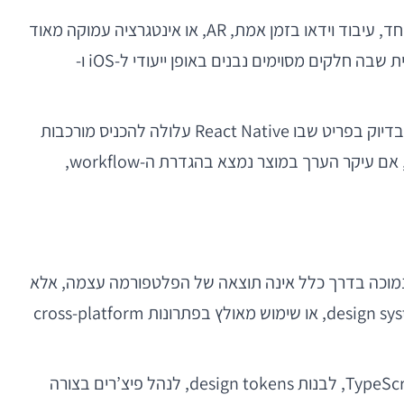
לעומת זאת, יש קטגוריות שבהן צריך להיזהר יותר. אם המוצר תלוי בעיבוד גרפי כבד, latency קיצוני, אנימציות מורכבות במיוחד, עיבוד וידאו בזמן אמת, AR, או אינטגרציה עמוקה מאוד
עם שכבות Native ברמת מערכת ההפעלה — כדאי לבחון ברצינות פיתוח Native מלא, או לכל הפחות ארכיטקטורה היברידית שבה חלקים מסוימים נבנים באופן ייעודי ל-iOS ו-
הטעות הנפוצה כאן היא לחשוב שהשאלה היא טכנולוגית בלבד. בפועל, זו שאלה של risk profile. אם הצלחת המוצר תלויה בדיוק בפריט שבו React Native עלולה להכניס מורכבות
נוספת — למשל מנוע וידאו, low-level Bluetooth, או rendering מתקדם — החיסכון ההתחלתי עשוי להימחק מהר. מנגד, אם עיקר הערך במוצר נמצא בהגדרת ה-workflow,
ר. במציאות, איכות נמוכה בדרך כלל אינה תוצאה של הפלטפורמה עצמה, אלא
של החלטות לא נכונות בבנייה: state management מבולגן, ניווט לא עקבי, תלות מופרזת בחבילות צד שלישי, היעדר design system, או שימוש מאולץ בפתרונות cross-platform
כאשר בונים נכון, React Native מאפשרת לשמר רמת polish גבוהה מאוד. היכולת ליצור קומפוננטות reusable, לשלב TypeScript, לבנות design tokens, לנהל פיצ’רים בצורה