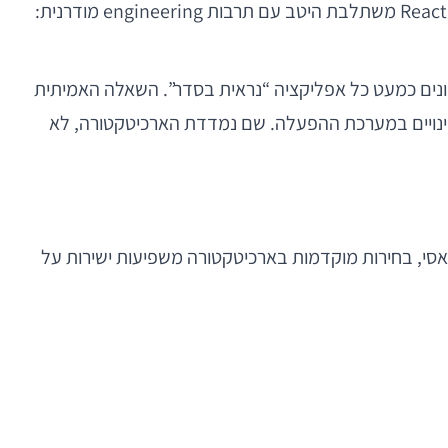
מודולרית ולהחזיק testable business logic — כל אלה מתאימים היטב למוצרים שצריכים לגדול מהר. במובן הזה, React Native משתלבת היטב עם תרבות engineering מודרנית:
בשלבים הראשונים כמעט כל אפליקציה “נראית בסדר”. השאלה האמיתית
, לשפר ביצועים, לבצע refactor, להוציא release urgent, או ליישר קו מול שינויים במערכת ההפעלה. שם נמדדת הארכיטקטורה, לא
 יש פיתוי חזק “פשוט לגרום לזה לעבוד”. זה מובן, אך מסוכן. ב-React Native, יותר מאשר בפיתוח Native קלאסי, בחירות מוקדמות בארכיטקטורה משפיעות ישירות על