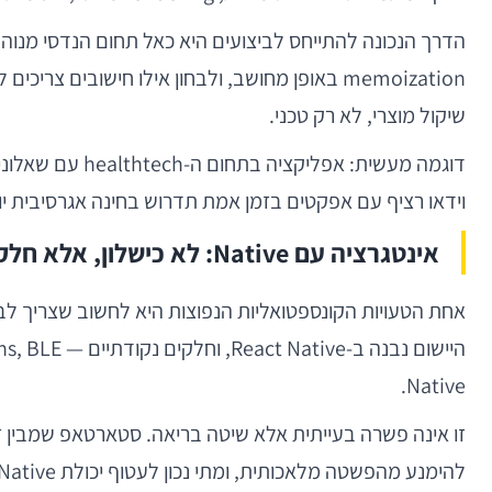
שיקול מוצרי, לא רק טכני.
וידאו רציף עם אפקטים בזמן אמת תדרוש בחינה אגרסיבית יותר של Native modules, ואולי אף פיצול אסטרטג
אינטגרציה עם Native: לא כישלון, אלא חלק מהמודל
Native.
להימנע מהפשטה מלאכותית, ומתי נכון לעטוף יכולת Native בממשק אחיד לשימוש שאר האפליקציה.