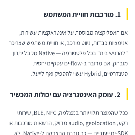
1. מורכבות חוויית המשתמש
אם האפליקציה מבוססת על אינטראקציות עשירות,
אנימציות כבדות, ניווט מורכב, או חוויית משתמש שצריכה
"להרגיש בית" בכל פלטפורמה — Native מקבל יתרון
מובהק. אם מדובר ב-flow-ים עסקיים יחסית
סטנדרטיים, Hybrid עשוי להספיק ואף לייעל.
2. עומק האינטגרציה עם יכולות המכשיר
ככל שהמוצר תלוי יותר במצלמה, BLE, NFC, שירותי
רקע, audio, geolocation מדויק, הרשאות מורכבות או
SDK-ים ייעודיים — כך גוברת ההצדקה ל-Native. לא