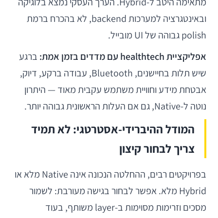
מתאימה היטב ל-Hybrid. הערך העסקי נמצא בלוגיקה
ובאינטגרציה למערכות backend, לא בהכרח ברמת
polish גבוהה של UI מובייל.
אפליקציית healthtech עם מדדים בזמן אמת:
ברגע
שיש תלות בחיישנים, Bluetooth, עבודה ברקע, דיוק,
אבטחת מידע וחוויית משתמש עקבית מאוד — היתרון
נוטה ל-Native, גם אם העלות הראשונית גבוהה יותר.
המודל ההיברידי-אסטרטגי: לא תמיד
צריך לבחור קיצון
בפרויקטים רבים, ההחלטה הנכונה אינה Native מלא או
Hybrid מלא. אפשר לבחור בגישה מעורבת: לשמור
מסכים וזרימות מסוימות ב-layer משותף, בעוד