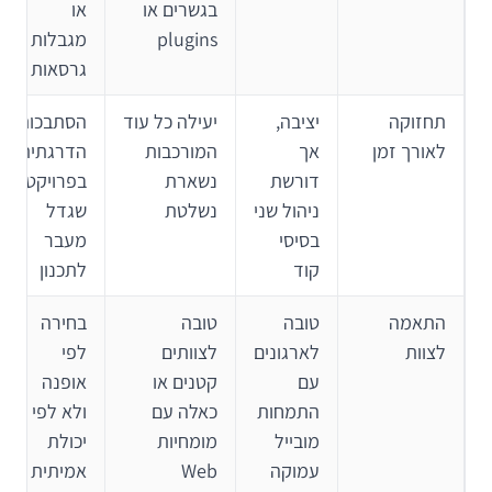
בגשרים או
או
plugins
מגבלות
גרסאות
תחזוקה
יציבה,
יעילה כל עוד
הסתבכות
לאורך זמן
אך
המורכבות
הדרגתית
דורשת
נשארת
בפרויקט
ניהול שני
נשלטת
שגדל
בסיסי
מעבר
קוד
לתכנון
התאמה
טובה
טובה
בחירה
לצוות
לארגונים
לצוותים
לפי
עם
קטנים או
אופנה
התמחות
כאלה עם
ולא לפי
מובייל
מומחיות
יכולת
עמוקה
Web
אמיתית