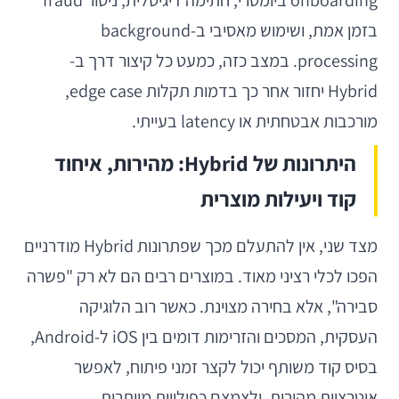
onboarding ביומטרי, חתימה דיגיטלית, ניטור fraud
בזמן אמת, ושימוש מאסיבי ב-background
processing. במצב כזה, כמעט כל קיצור דרך ב-
Hybrid יחזור אחר כך בדמות תקלות edge case,
מורכבות אבטחתית או latency בעייתי.
היתרונות של Hybrid: מהירות, איחוד
קוד ויעילות מוצרית
מצד שני, אין להתעלם מכך שפתרונות Hybrid מודרניים
הפכו לכלי רציני מאוד. במוצרים רבים הם לא רק "פשרה
סבירה", אלא בחירה מצוינת. כאשר רוב הלוגיקה
העסקית, המסכים והזרימות דומים בין iOS ל-Android,
בסיס קוד משותף יכול לקצר זמני פיתוח, לאפשר
איטרציות מהירות, ולצמצם כפילויות מיותרות.