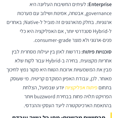
Enterprise:
לעיתים החשיבות העליונה היא
governance, אבטחה, אמינות ושילוב עם מערכות
ארגוניות. בחלק מהארגונים זה מוביל ל-Native; באחרים
ל-Hybrid סטנדרטי יותר, אם האפליקציה היא כלי
פנים-ארגוני ולא מוצר consumer-grade.
סוכנויות פיתוח:
נדרשות לאזן בין יעילות מסחרית לבין
אחריות מקצועית. בחירה ב-Hybrid עבור לקוח שלא
מבין את המשמעויות ארוכות הטווח היא מקור נפוץ לחיכוך
מאוחר. לכן, עבודת האפיון המוקדם קריטית. מי שעוסק
בתחום
פיתוח אפליקציות
יודע שבפועל, הצלחת
הפרויקט תלויה פחות בבחירת buzzword ויותר
בהתאמת הארכיטקטורה ליעד העסקי וההנדסי.
תרחישים מהשטח: מתי כל גישה עובדת