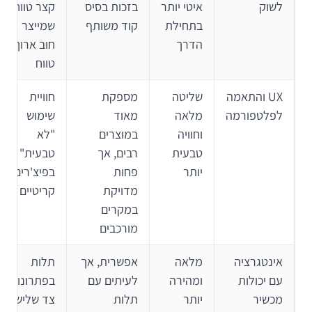
לשוק
איטי יותר
בזכות בסיס
קצר טווח
בתחילת
קוד משותף
שמייצר
הדרך
חוב ארוך
טווח
UX והתאמה
שליטה
מספקת
חוויית
לפלטפורמה
מלאה
מאוד
שימוש
וחוויה
במוצרים
"לא
טבעית
רבים, אך
טבעית"
יותר
פחות
בפיצ'רים
מדויקת
קריטיים
במקרים
מורכבים
אינטגרציה
מלאה
אפשרית, אך
תלות
עם יכולות
ומהירה
לעיתים עם
בפתרונות
מכשיר
יותר
תלות
צד שלישי