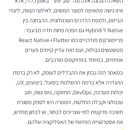
השאלה הנכונה אינה מה "טוב יותר" באופן כללי, אלא
איזו גישה מתאימה למוצר המסוים, לאילוצי הצוות, ליעדי
הביזנס, ולמפת הדרכים הטכנולוגית. ההבחנה בין
Native ל-Hybrid גם הפכה פחות חדה מבעבר:
פריימוורקים מודרניים כמו Flutter ו-React Native
מטשטשים גבולות, ועם זאת עדיין קיימים פערים
אמיתיים, במיוחד בפרויקטים מורכבים.
במאמר הזה נבחן את ההבדלים לעומק, לא רק ברמת
ההגדרה אלא ברמת ההשלכות בפועל: ביצועים, UX,
יכולות מערכת, DevOps, תחזוקה, גיוס צוות, חוב
טכנולוגי וקבלת החלטות. המטרה היא לספק מסגרת
חשיבה פרקטית למי שצריכים לבחור, או לבחון מחדש,
את אסטרטגיית הפיתוח של האפליקציה שלהם.