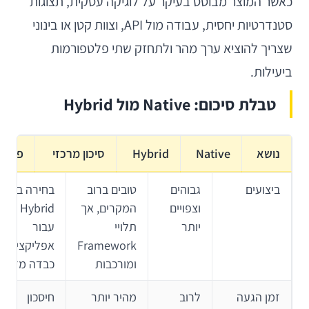
כאשר המוצר מבוסס בעיקר על לוגיקה עסקית, תצוגות
סטנדרטיות יחסית, עבודה מול API, וצוות קטן או בינוני
שצריך להוציא ערך מהר ולתחזק שתי פלטפורמות
ביעילות.
טבלת סיכום: Native מול Hybrid
נושא
Native
Hybrid
סיכון מרכזי
פעול
ביצועים
גבוהים
טובים ברוב
בחירה ב-
וצפויים
המקרים, אך
Hybrid
יותר
תלויי
עבור
Framework
אפליקציה
ומורכבות
כבדה מדי
זמן הגעה
לרוב
מהיר יותר
חיסכון