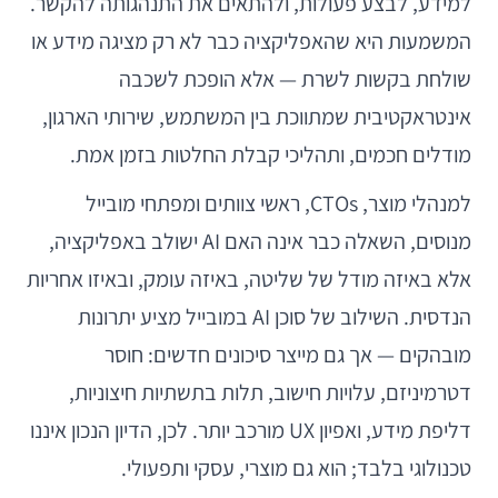
למידע, לבצע פעולות, ולהתאים את התנהגותה להקשר.
המשמעות היא שהאפליקציה כבר לא רק מציגה מידע או
שולחת בקשות לשרת — אלא הופכת לשכבה
אינטראקטיבית שמתווכת בין המשתמש, שירותי הארגון,
מודלים חכמים, ותהליכי קבלת החלטות בזמן אמת.
למנהלי מוצר, CTOs, ראשי צוותים ומפתחי מובייל
מנוסים, השאלה כבר אינה האם AI ישולב באפליקציה,
אלא באיזה מודל של שליטה, באיזה עומק, ובאיזו אחריות
הנדסית. השילוב של סוכן AI במובייל מציע יתרונות
מובהקים — אך גם מייצר סיכונים חדשים: חוסר
דטרמיניזם, עלויות חישוב, תלות בתשתיות חיצוניות,
דליפת מידע, ואפיון UX מורכב יותר. לכן, הדיון הנכון איננו
טכנולוגי בלבד; הוא גם מוצרי, עסקי ותפעולי.