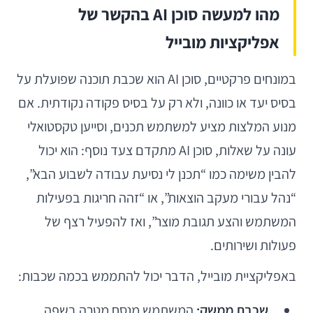
מהו למעשה סוכן AI בהקשר של
אפליקציות מובייל
במונחים פרקטיים, סוכן AI הוא שכבת תוכנה שפועלת על
בסיס יעד או כוונה, ולא רק על בסיס פקודה נקודתית. אם
מנוע המלצות מציע למשתמש תכנים, וסייען טקסטואלי
עונה על שאלות, סוכן AI מתקדם צעד נוסף: הוא יכול
להבין משימה כמו “תכנן לי נסיעת עבודה לשבוע הבא”,
“נהל עבורי מעקב הוצאות”, או “זהה חריגות בפעילות
המשתמש והצע תגובת מוצר”, ואז להפעיל רצף של
פעולות ושירותים.
באפליקציית מובייל, הדבר יכול להתממש בכמה שכבות:
שכבת ממשק:
המשתמש מנסח מטרה בשפה