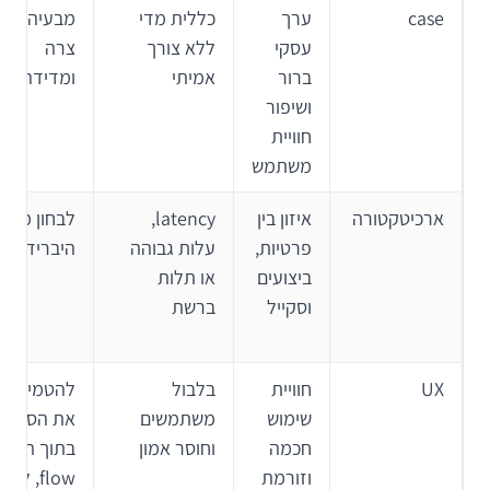
case
ערך
כללית מדי
מבעיה
עסקי
ללא צורך
צרה
ברור
אמיתי
ומדידה
ושיפור
חוויית
משתמש
ארכיטקטורה
איזון בין
latency,
לבחון מודל
פרטיות,
עלות גבוהה
היברידי
ביצועים
או תלות
וסקייל
ברשת
UX
חוויית
בלבול
להטמיע
שימוש
משתמשים
את הסוכן
חכמה
וחוסר אמון
בתוך ה-
וזורמת
flow, לא