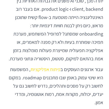
יתרה מכך, סוכני AI משנים את גבולות האחריות בין
client, backend ו-product logic. אם בעבר רוב
האינטליגנציה הייתה מוטמעת ב-flow קשיח שתוכנן
מראש, כיום ניתן לבנות חוויות דינמיות יותר:
onboarding שמסתגל לפרופיל המשתמש, מערכת
תמיכה שפותרת בעיות ולא רק מפנה למאמרים, או
אפליקציה תפעולית שמייצרת פעולות מומלצות בזמן
אמת בהתאם למיקום, סטטוס, היסטוריה ונתוני מערכת.
עבור ארגונים העוסקים ב
פיתוח אפליקציות
, המשמעות
היא שינוי עמוק באופן שבו מתכננים roadmap. במקום
לחשוב רק על מסכים ותהליכים, נדרש לחשוב גם על
יעדים, יכולות, מקורות אמת, רמות אוטונומיה, ומדדי
אמון.