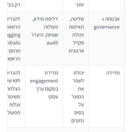
יותר
רק בצ’אט
אבטחה ו-
שליטה,
דליפת מידע,
להגדיר
governance
תאימות
פעולות
הרשאות,
ויכולת
שגויות, היעדר
logging ו-
סקייל
audit
guardrails
ארגונית
מהיום
הראשון
מדידה
יכולת
מדידת
להגדיר
לשפר
engagement
KPI של
את
במקום ערך
הצלחת
המוצר
עסקי
משימה
על
ועלות
בסיס
תפעולית
נתונים