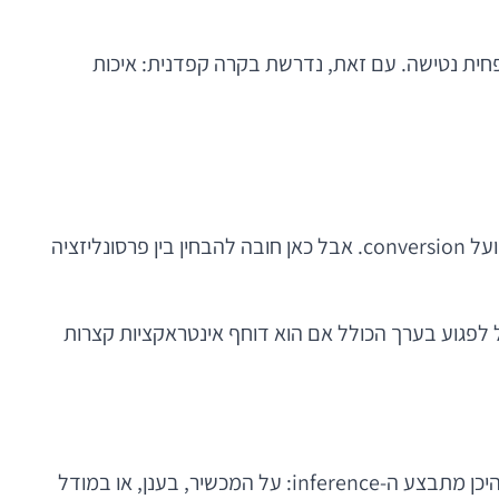
חית נטישה. עם זאת, נדרשת בקרה קפדנית: איכות
המלצות, סדר הופעת תכנים, הודעות מותאמות, ותעדוף פעולות — אלו תחומים שבהם AI משפיע ישירות על engagement ועל conversion. אבל כאן חובה להבחין בין פרסונליזציה
ה להציג, אלא גם מתי לא להפריע. מודל שמבצע אופטימיזציה ל-click-through בלבד עלול לפגוע בערך הכולל אם הוא דוחף אינטראקציות קצרות
הדיון על AI במובייל לעיתים קרובות נשאב למודלים, אך בפועל רוב הכשלים נולדים בארכיטקטורה. ההחלטה הראשונה היא היכן מתבצע ה-inference: על המכשיר, בענן, או במודל