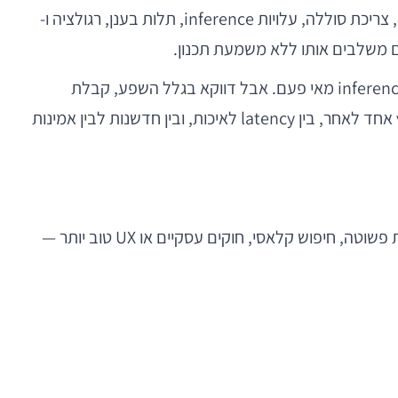
עם זאת, במובייל האתגרים מורכבים יותר מאשר ב-web או ב-back office. כל החלטת AI מתנגשת במגבלות של זמן תגובה, צריכת סוללה, עלויות inference, תלות בענן, רגולציה ו-
הסיבה שהנושא בוער כיום קשורה גם להבשלה של השוק. יש יותר מודלים זמינים, יותר כלי פיתוח, יותר SDKs ויותר תשתיות inference מאי פעם. אבל דווקא בגלל השפע, קבלת
ההחלטות נעשתה קשה יותר. צוותים נדרשים להכריע בין on-device ל-cloud, בין fine-tuning ל-prompting, בין vendor אחד לאחר, בין latency לאיכות, ובין חדשנות לבין אמינות
אחת הטעויות הנפוצות ביותר היא שימוש ב-AI כתחליף לחשיבה מוצרית. אם ניתן לפתור בעיה באמצעות לוגיקה דטרמיניסטית פשוטה, חיפוש קלאסי, חוקים עסקיים או UX טוב יותר —