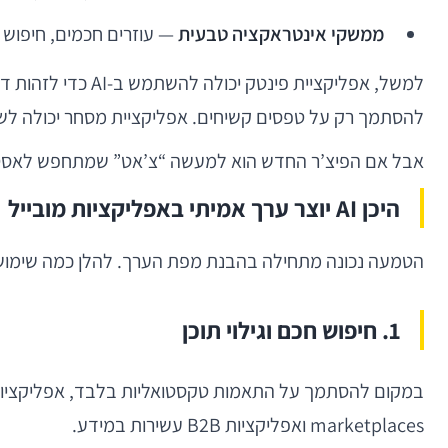
ממשקי אינטראקציה טבעית
— עוזרים חכמים, חיפוש 
למשל, אפליקציית 
להסתמך רק על טפסים קשיחים. אפליקציית מסחר יכולה לשפ
אבל אם הפיצ’ר החדש הוא למעשה “צ’אט” שמתחפש לאסטרטגיה, בלי נתונים תומכים, בלי KPI ברור ובלי
היכן AI יוצר ערך אמיתי באפליקציות מובייל
הטמעה נכונה מתחילה בהבנת מפת הערך. להלן כמה שימושים שבהם AI מוכיח את עצמו באופן עקבי
1. חיפוש חכם וגילוי תוכן
במקום להסתמך על התאמות טקסטואליות בלבד, אפליקציות יכו
marketplaces ואפליקציות B2B עשירות במידע.