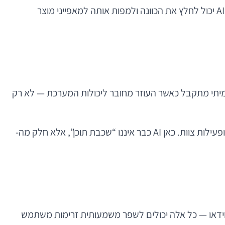
דוגמה: משתמש שמחפש “נעליים לריצה בערב בחורף” לא מחפש רק מילים, אלא שילוב של שימוש, מזג אוויר ותנאי תאורה. AI יכול לחלץ את הכוונה ולמפות אותה למאפייני מוצר
וצר, בהשלמת פעולות, בהפחתת עומס קוגניטיבי ובשיפור onboarding. אבל הערך האמיתי מתקבל כאשר העוזר מחובר ליכולות המערכת — לא רק
למשל, באפליקציה לניהול פרויקטים, עוזר חכם יכול לסכם דיונים, להפיק רשימת משימות, ולהציע תעדוף על סמך דדליינים ופעילות צוות. כאן AI כבר איננו “שכבת תוכן”, אלא חלק מה-
ת, סריקת מוצרים, תמלול קולי או ניתוח וידאו — כל אלה יכולים לשפר משמעותית זרימות משתמש