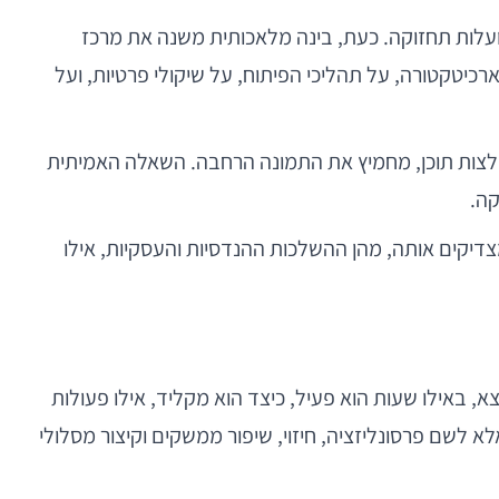
 ועלות תחזוקה. כעת, בינה מלאכותית משנה את מרכז
יטקטורה, על תהליכי הפיתוח, על שיקולי פרטיות, ועל
ברורה: מי שבוחן AI רק דרך פריזמה של צ’אטבוט או המלצות תוכן, מחמיץ את התמונה הרחבה. השאלה האמיתית
דיקים אותה, מהן ההשלכות ההנדסיות והעסקיות, אילו
, באילו שעות הוא פעיל, כיצד הוא מקליד, אילו פעולות
ישנים. זהו כר פורה במיוחד ל-AI — לא רק לצורך אוטומציה, אלא לשם פרסונליזציה, חיזוי, שיפור ממשקים וקיצור מסלולי