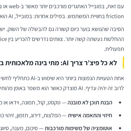
friction בחוויית המשתמש. במילים אחרות: במובייל, AI הוא לא רק הזדמנות; הוא גם מקור משמעותי לסיכון מוצרי והנדסי אם משלבים אותו ללא משמעת תכנון.
תפעולית.
לא כל פיצ’ר צריך AI: מתי בינה מלאכותית באמת מוצדקת
לרוב זה יהיה עדיף. AI מוצדק כאשר הוא משפר באופן מהותי אחת מארבע קטגוריות:
הבנת תוכן לא מובנה
— טקסט, קול, תמונה, וידאו או 
חיזוי והתאמה אישית
— המלצות, דירוג, תזמון, זיהוי כו
אוטומציה של משימות מורכבות
— סיכום, מענה, סיווג, 