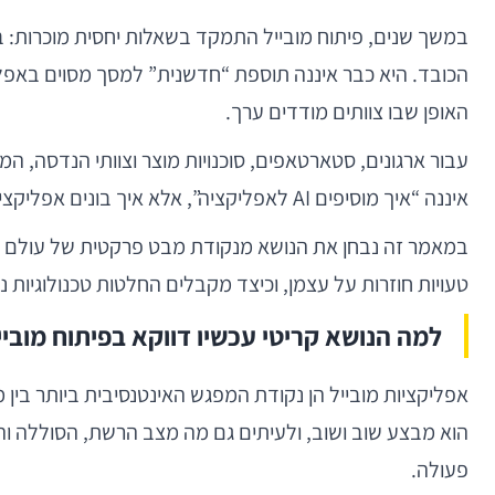
במשך שנים, פיתוח מובייל התמקד בשאלות יחסית מוכרות: בי
הכובד. היא כבר איננה תוספת “חדשנית” למסך מסוים באפלי
האופן שבו צוותים מודדים ערך.
איננה “איך מוסיפים AI לאפליקציה”, אלא איך בונים אפליקציה שבה יכולות AI משתלבות באופן אמין, מדיד, חסכוני ובר-תחזוקה.
במאמר זה נבחן את הנושא מנקודת מבט פרקטית של עולם המוב
טעויות חוזרות על עצמן, וכיצד מקבלים החלטות טכנולוגיות נ
למה הנושא קריטי עכשיו דווקא בפיתוח מוביי
אפליקציות מובייל הן נקודת המפגש האינטנסיבית ביותר בין
פעולה.