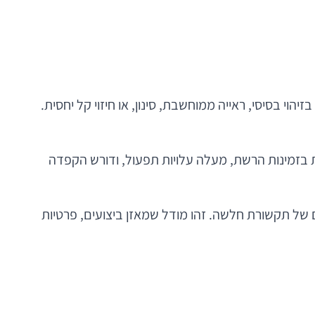
ושי בזיהוי בסיסי, ראייה ממוחשבת, סינון, או חיזוי קל יחסית.
ת בזמינות הרשת, מעלה עלויות תפעול, ודורש הקפדה
היברידית: preprocessing על המכשיר, inference מורכב בענן, ו-fallback חכם למקרים של תקשורת חלשה. זהו מודל שמאזן ביצועים, פרטיות