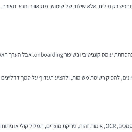
עוזר מבוסס AI יכול לסייע בניווט במ
במובייל, מצלמה ומיקרופון הם ממשקי קלט מרכזיים. זיהוי מסמכים, OCR, אימות זהו