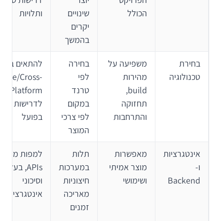
הכולל
שינויים
ותלויות
יקרים
בהמשך
בחירת
משפיעה על
בחירה
להתאים בין
טכנולוגיה
מהירות
לפי
ative/Cross-
build,
טרנד
Platform
תחזוקה
במקום
לדרישות
והתרחבות
לפי צרכי
בפועל
המוצר
אינטגרציות
מאפשרות
תלות
למפות מוקדם
ו-
מוצר אמיתי
במערכות
APIs, בעלויו
Backend
ושימושי
חיצוניות
וסיכוני
מאריכה
אינטגרציה
זמנים