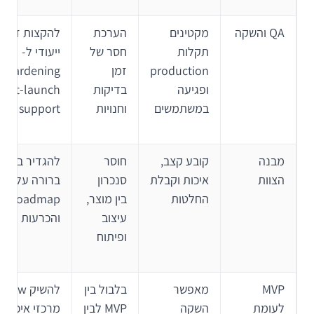
QA והשקה
מקטינים
הערכת
להקצות זמן
תקלות
חסר של
ייעודי ל-
production
זמן
dening
ופגיעה
בדיקות
post-launch
במשתמשים
וחנויות
support
מבנה
קובע קצב,
חוסר
להגדיר בעלו
הצוות
איכות וקבלת
סנכרון
ברורה על
החלטות
בין מוצר,
roadmap
עיצוב
והכרעות
ופיתוח
MVP
מאפשר
בלבול בין
להשיק flow
לעומת
השקה
MVP לבין
מרכזי איכותי,