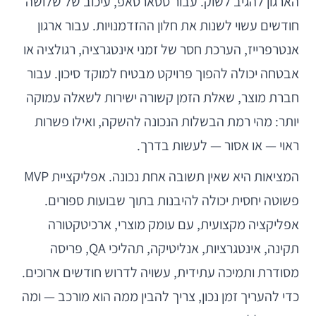
הארגון להגיב לשוק. עבור סטארטאפ, עיכוב של שלושה
חודשים עשוי לשנות את חלון ההזדמנויות. עבור ארגון
אנטרפרייז, הערכת חסר של זמני אינטגרציה, רגולציה או
אבטחה יכולה להפוך פרויקט מבטיח למוקד סיכון. עבור
חברת מוצר, שאלת הזמן קשורה ישירות לשאלה עמוקה
יותר: מהי רמת הבשלות הנכונה להשקה, ואילו פשרות
ראוי — או אסור — לעשות בדרך.
המציאות היא שאין תשובה אחת נכונה. אפליקציית MVP
פשוטה יחסית יכולה להיבנות בתוך שבועות ספורים.
אפליקציה מקצועית, עם עומק מוצרי, ארכיטקטורה
תקינה, אינטגרציות, אנליטיקה, תהליכי QA, פריסה
מסודרת ותמיכה עתידית, עשויה לדרוש חודשים ארוכים.
כדי להעריך זמן נכון, צריך להבין ממה הוא מורכב — ומה