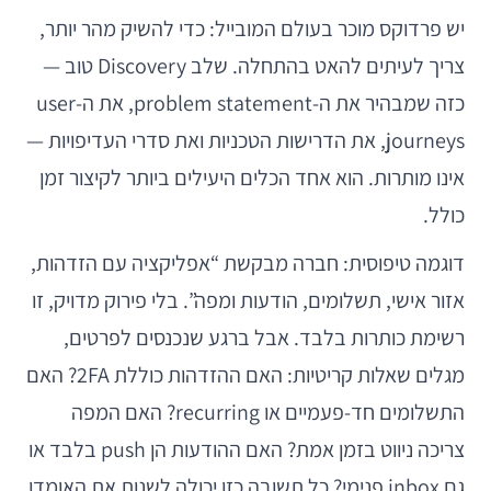
יש פרדוקס מוכר בעולם המובייל: כדי להשיק מהר יותר,
צריך לעיתים להאט בהתחלה. שלב Discovery טוב —
כזה שמבהיר את ה-problem statement, את ה-user
journeys, את הדרישות הטכניות ואת סדרי העדיפויות —
אינו מותרות. הוא אחד הכלים היעילים ביותר לקיצור זמן
כולל.
דוגמה טיפוסית: חברה מבקשת “אפליקציה עם הזדהות,
אזור אישי, תשלומים, הודעות ומפה”. בלי פירוק מדויק, זו
רשימת כותרות בלבד. אבל ברגע שנכנסים לפרטים,
מגלים שאלות קריטיות: האם ההזדהות כוללת 2FA? האם
התשלומים חד-פעמיים או recurring? האם המפה
צריכה ניווט בזמן אמת? האם ההודעות הן push בלבד או
גם inbox פנימי? כל תשובה כזו יכולה לשנות את האומדן