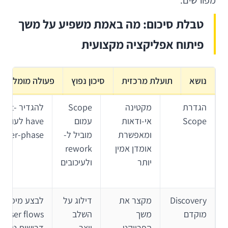
מפורשים.
טבלת סיכום: מה באמת משפיע על משך
פיתוח אפליקציה מקצועית
נושא
תועלת מרכזית
סיכון נפוץ
פעולה מומלצת
הגדרת
מקטינה
Scope
להגדיר st
Scope
אי-ודאות
עמום
have לעומת
ומאפשרת
מוביל ל-
later-phase
אומדן אמין
rework
יותר
ולעיכובים
Discovery
מקצר את
דילוג על
לבצע מיפוי
מוקדם
משך
השלב
user flows,
הפרויקט
יוצר
דרישות טכניו