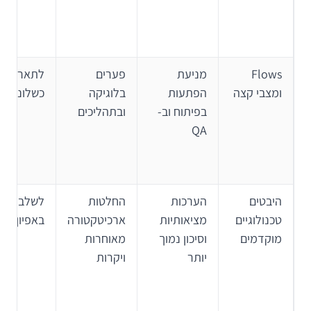
Flows
מניעת
פערים
לתאר חריג
ומצבי קצה
הפתעות
בלוגיקה
כשלונות ו-allbacks
בפיתוח וב-
ובתהליכים
QA
היבטים
הערכות
החלטות
לשלב הנד
טכנולוגיים
מציאותיות
ארכיטקטורה
באפיון
מוקדמים
וסיכון נמוך
מאוחרות
יותר
ויקרות