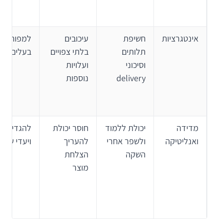
אינטגרציות
חשיפת
עיכובים
למפות מע
תלותים
בלתי צפויים
בעלים וחוזי I
וסיכוני
ועלויות
delivery
נוספות
מדידה
יכולת ללמוד
חוסר יכולת
להג
ואנליטיקה
ולשפר אחרי
להעריך
ויעדי שימו
השקה
הצלחת
מוצר