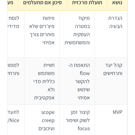
נושא
תועלת מרכזית
סיכון אם מתעלמים
פעולה 
הגדרת
מיקוד
פיתוח
לנסח בעיה
הבעיה
במטרה
פיצ’רים שלא
מדידים
העסקית
פותרים צורך
והמשתמשית
אמיתי
קהל יעד
התאמת ה-
חוויית
למפות פר
ותרחישים
flow
משתמש
ותרחישי ל
להקשר
כללית מדי
שימוש
ולא
אמיתי
אפקטיבית
MVP
קיצור זמן
scope
לתעדף
לשוק ושיפור
creep
uld/Nice
focus
ועיכובים