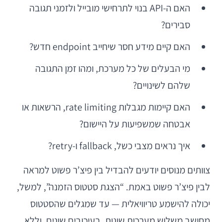
האם ה-API בנוי לתרחישי מובייל ולזמני תגובה
סבירים?
האם קיים מידע חסר שיחייב endpoint חדש?
מי הבעלים של כל מערכת, ומהו זמן התגובה
שלהם לשינויים?
האם קיימות מגבלות rate limiting, הרשאות או
אבטחה שמשפיעות על היישום?
איך נראים מצבי כשל, fallback ו-retry?
צוותים מנוסים יודעים להבדיל בין פיצ’ר פשוט למראה
לבין פיצ’ר פשוט באמת. “הצגת סטטוס הזמנה”, למשל,
יכולה להישמע טריוויאלית — עד שמגלים שהסטטוס
מחושב משלוש מערכות שונות, בעיכובים שונים, וללא