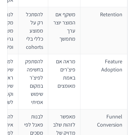
Retention
משקף אם
להסתכל
לנתח ל
המוצר יוצר
רק על
מקור
ערך
ממוצע
משתמש
מתמשך
כללי בלי
גרסה
cohorts
ופלטפו
Feature
מראה אם
להסתפק
למדוד
Adoption
פיצ’רים
בחשיפה
שימוש
באמת
לפיצ’ר
ראשון,
מאומצים
במקום
שימוש 
שימוש
וקשר
אמיתי
לשימור
Funnel
מאפשר
לבנות
להגדיר
Conversion
לזהות שלב
פאנל לפי
אירועים
מדויק של
מסכים
לפי זר