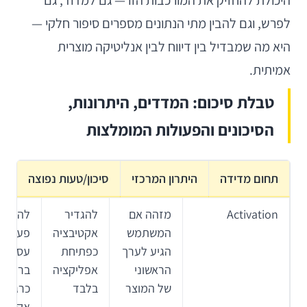
היכולת להחזיק את המורכבות הזו — גם למדוד, גם
לפרש, וגם להבין מתי הנתונים מספרים סיפור חלקי —
היא מה שמבדיל בין דיווח לבין אנליטיקה מוצרית
אמיתית.
טבלת סיכום: המדדים, היתרונות,
הסיכונים והפעולות המומלצות
תחום מדידה
היתרון המרכזי
סיכון/טעות נפוצה
פ
Activation
מזהה אם
להגדיר
להגדיר
המשתמש
אקטיבציה
פעולה
הגיע לערך
כפתיחת
עסקית
הראשוני
אפליקציה
ברורה
של המוצר
בלבד
כרגע
אקטיבצ