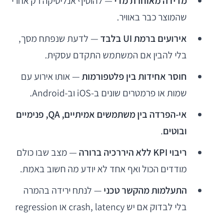
מדידה מאוחרת מדי
— להוסיף אנליטיקה רק אחרי
שהמוצר כבר באוויר.
אירועים ברמת UI בלבד
— לדעת שנפתח מסך,
בלי להבין אם המשתמש התקדם עסקית.
חוסר אחידות בין פלטפורמות
— אותו אירוע עם
שמות או פרמטרים שונים ב-iOS וב-Android.
אי-הפרדה בין משתמשים אמיתיים, QA, פנימיים
ובוטים
.
ריבוי KPI ללא היררכיה ברורה
— מצב שבו כולם
מודדים הכול ואף אחד לא יודע מה חשוב באמת.
התעלמות מהקשר טכני
— לנתח ירידה בהמרה
בלי לבדוק אם יש crash, latency או regression