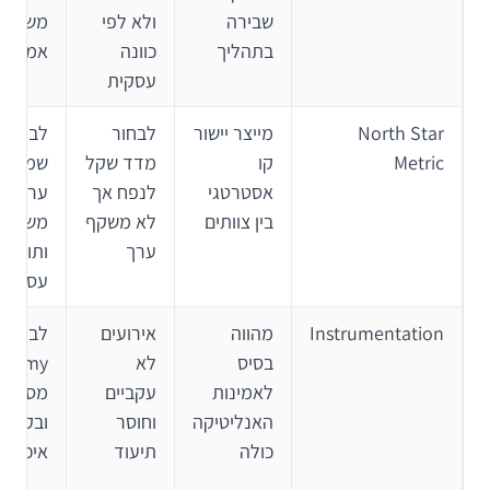
שבירה
ולא לפי
משתמ
בתהליך
כוונה
אמיתית
עסקית
North Star
מייצר יישור
לבחור
לבחור 
Metric
קו
מדד שקל
שמחבר
אסטרטגי
לנפח אך
ערך
בין צוותים
לא משקף
משתמ
ערך
ותוצאה
עסקית
Instrumentation
מהווה
אירועים
לבנות
בסיס
לא
onomy
לאמינות
עקביים
מסודר
האנליטיקה
וחוסר
ובקרת
כולה
תיעוד
איכות