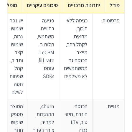
מודל
יתרונות מרכזיים
סיכונים עיקריים
מומלץ כ
פרסומות
כניסה ללא
פגיעה
יש נפח
חיכוך,
בחוויית
שימוש
מתאים
משתמש,
גבוה,
לקהל רחב,
תלות ב-
שימוש
מייצר
eCPM ו-
קצר
הכנסה גם
fill rate,
ותדיר,
ממשתמשים
עומס
קהל
לא משלמים
SDKs
שפחות
נוטה
לשלם
מנויים
הכנסה
churn,
המוצר
חוזרת, חיזוי
התנגדות
מספק
טוב, LTV
למחיר,
שימוש
גבוה
צורך בערך
חוזר