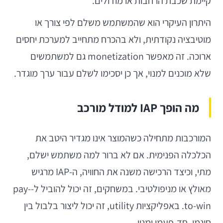
קיימת שכבת הרחבות או מודולים.
היתרון העיקרי הוא שהמשתמש משלם לפי צורך או
מוטיבציה נקודתית, ולא בהכרח מתחייב למערכת יחסים
ארוכה. זה מאפשר monetization גם למשתמשים
שלא מוכנים למנוי, אך כן יסכימו לשלם עבור ערך מוגדר.
מה הופך IAP למודל מורכב
המורכבות מתחילה כשהמוצר אינו מגדיר היטב את
הכלכלה הפנימית. אם לא ברור למה משתמש ישלם,
מתי, וכיצד הרכישה משנה את החוויה, ה-IAP מרגיש
מאולץ או מניפולטיבי. במשחקים, זה יכול להוביל ל-pay-
to-win. באפליקציות utility, זה יכול ליצור בלבול בין
חינמי, חד-פעמי ומנוי.