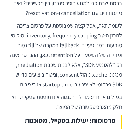
ברמת שרת כדי למנוע חוסר סנכרון בין מכשירים? ואיך
מתמודדים עם cancellation ו-reactivation?
לעומת זאת, אפליקציה שמבוססת על פרסום צריכה
לתכנן היטב inventory, frequency capping, מיקומי
מודעות, זמני טעינה, fallback במקרה של fill נמוך,
ומדידה של השפעה על retention. כאן, ההנדסה אינה
רק “להטמיע SDK”, אלא לבנות שכבת mediation,
מנגנוני cache, ניהול consent, וניטור ביצועים כדי ש-
SDK פרסומי לא יפגע ב-startup time או ביציבות.
במילים אחרות: מודל ההכנסה אינו תוספת עסקית. הוא
חלק מהארכיטקטורה של המוצר.
פרסומות: יעילות בסקייל, מסוכנות