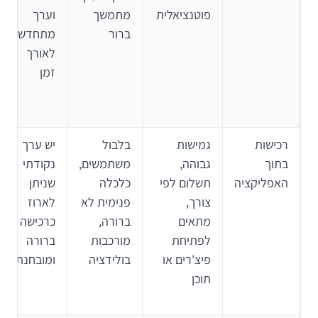
פוטנציאלית
מתמשך
וערך
ברור
מתחדש
לאורך
זמן
רכישות
גמישות
בלבול
יש ערך
בתוך
גבוהה,
משתמשים,
נקודתי
האפליקציה
תשלום לפי
כלכלה
שניתן
צורך,
פנימית לא
לארוז
מתאים
ברורה,
כרכישה
לפתיחת
מורכבות
ברורה
פיצ'רים או
בולידציה
ומובחנת
תוכן