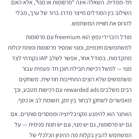
חד-ממדית. השאלה אינה “פרסומות או מנוי”, אלא האם
השילוב בין המודלים מייצר מדרג ברור של ערך, מבלי
להרוס את חוויית המשתמש.
מודל היברידי נפוץ הוא freemium עם פרסומות
למשתמשים חינמיים, ומנוי שמסיר פרסומות ופותח יכולות
מתקדמות. במודל אחר, אפשר לשלב IAP נקודתי לצד
מנוי — למשל רכישת חבילת תוכן חד-פעמית עבור
משתמשים שלא רוצים התחייבות חודשית. משחקים
רבים משלבים rewarded ads עם רכישות מטבע, וכך
מאפשרים לשחקן לבחור בין זמן, תשומת לב או כסף.
האתגר הוא להימנע מקניבליזציה וממסרים סותרים. אם
גם יש פרסומות, גם יש מנוי, וגם יש חנות פנימית — על
המשתמש להבין בקלות מה ההיגיון הכלכלי של