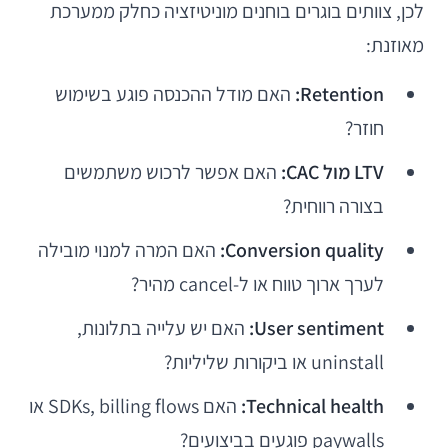
לכן, צוותים בוגרים בוחנים מוניטיזציה כחלק ממערכת
מאוזנת:
Retention:
האם מודל ההכנסה פוגע בשימוש
חוזר?
LTV מול CAC:
האם אפשר לרכוש משתמשים
בצורה רווחית?
Conversion quality:
האם המרה למנוי מובילה
לערך ארוך טווח או ל-cancel מהיר?
User sentiment:
האם יש עלייה בתלונות,
uninstall או ביקורות שליליות?
Technical health:
האם SDKs, billing flows או
paywalls פוגעים בביצועים?