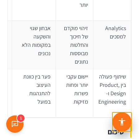
יותר
צור
ומו
Analytics
זיהוי מוקדם
אבחון שגוי
למד
למסכים
של חיכוך
והשקעה
אינ
והחלטות
במקומות הלא
שגיא
מבוססות
נכונים
נתונים
ffs
שיתוף פעולה
יישום עקבי
פער בין כוונת
בין Product,
יותר ופחות
העיצוב
ews
Design ו-
פשרות
להתנהגות
משו
Engineering
מזיקות
בפועל
לפני
פית
1
סיכום