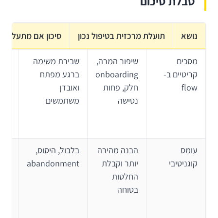
טבלת סיכום
נושא
תועלת מרכזית בטיפול נכון
סיכון אם מתעלמים
מסכים
שיפור המרה,
שבירת משימה
קריטיים ב-
onboarding
ברגע מפתח
מסכ
flow
חלק, פחות
ואובדן
קריט
נטישה
משתמשים
ולה
בעד
גבו
עומס
הבנה מהירה
בלבול, היסוס,
לצמ
קוגניטיבי
יותר וקבלת
abandonment
אפש
החלטות
לחד
בטוחה
היר
וקר
לפע