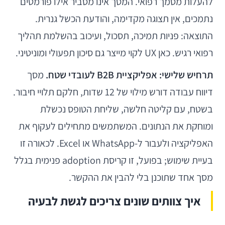
להעלות מסמך רפואי. המסך אינו מסביר אילו פורמטים
נתמכים, אין תצוגה מקדימה, והודעת הכשל גנרית.
התוצאה: פניות תמיכה, תסכול, ועיכוב בהשלמת תהליך
רפואי רגיש. כאן UX לקוי מייצר גם סיכון תפעולי ומוניטיני.
תרחיש שלישי: אפליקציית B2B לעובדי שטח.
מסך
דיווח עבודה דורש מילוי של 12 שדות, חלקם תלויי חיבור.
בשטח, עם קליטה חלשה, שליחת הטופס נכשלת
ומוחקת את הנתונים. המשתמשים מתחילים לעקוף את
האפליקציה ולעבור ל-WhatsApp או Excel. לכאורה זו
בעיית שימוש; בפועל, זו קריסת adoption פנימית בגלל
מסך אחד שתוכנן בלי להבין את ההקשר.
איך צוותים שונים צריכים לגשת לבעיה