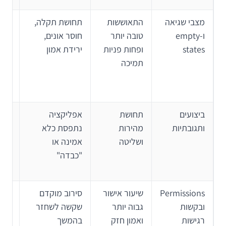
מצבי שגיאה
התאוששות
תחושת תקלה,
לכת
ו-empty
טובה יותר
חוסר אונים,
הוד
states
ופחות פניות
ירידת אמון
שגי
תמיכה
מוע
step בר
ביצועים
תחושת
אפליקציה
להו
ותגובתיות
מהירות
נתפסת כלא
פידב
ושליטה
אמינה או
ליי
"כבדה"
נכון
Permissions
שיעור אישור
סירוב מוקדם
לבק
ובקשות
גבוה יותר
שקשה לשחזר
הרש
רגישות
ואמון חזק
בהמשך
ברג